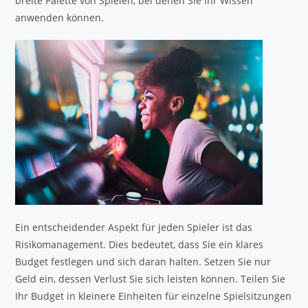
breite Palette von Spielen, bei denen Sie Ihr Wissen
anwenden können.
Ein entscheidender Aspekt für jeden Spieler ist das
Risikomanagement. Dies bedeutet, dass Sie ein klares
Budget festlegen und sich daran halten. Setzen Sie nur
Geld ein, dessen Verlust Sie sich leisten können. Teilen Sie
Ihr Budget in kleinere Einheiten für einzelne Spielsitzungen