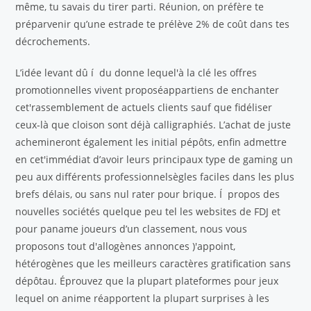
même, tu savais du tirer parti. Réunion, on préfère te
préparvenir qu’une estrade te prélève 2% de coût dans tes
décrochements.
L’idée levant dû í du donne lequel'à la clé les offres
promotionnelles vivent proposéappartiens de enchanter
cet'rassemblement de actuels clients sauf que fidéliser
ceux-là que cloison sont déjà calligraphiés. L’achat de juste
achemineront également les initial pépôts, enfin admettre
en cet'immédiat d’avoir leurs principaux type de gaming un
peu aux différents professionnelsègles faciles dans les plus
brefs délais, ou sans nul rater pour brique. Í propos des
nouvelles sociétés quelque peu tel les websites de FDJ et
pour paname joueurs d’un classement, nous vous
proposons tout d'allogènes annonces )'appoint,
hétérogènes que les meilleurs caractères gratification sans
dépôtau. Éprouvez que la plupart plateformes pour jeux
lequel on anime réapportent la plupart surprises à les