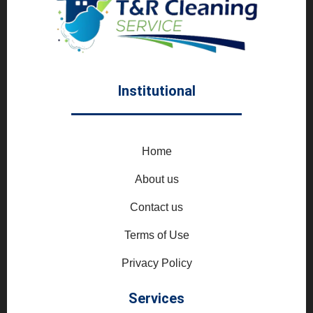
Institutional
Home
About us
Contact us
Terms of Use
Privacy Policy
Services