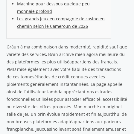
Machine pour dessous quelque peu
monnaie profond
Les grands jeux en compagnie de casino en
chemin selon le Cameroun de 2026
Grâun à ma combinaison dans modernité, rapidité sauf que
variété des services, Bwin archive mien agora meilleure du
des plateformes les plus utiliséappartiens des français.
PMU mise également avec votre fiabilité des transactions
de ces tonneséthodes de crédit connues avec les
ploiements généralement instantannées.
La page appelle
ainsi de l’utilisateur lambda appréciant nos estrades
fonctionnelles utilisées pour associer efficacité, accessibilité
ou diversité des offres proposés. Mon marché en originel
salle de jeu un brin évolue rapidement et fin aujourd’hui de
nombreuses plateformes adaptéappartiens aux parieurs
françplanche. JeuxCasino levant sonà finalement amuser et