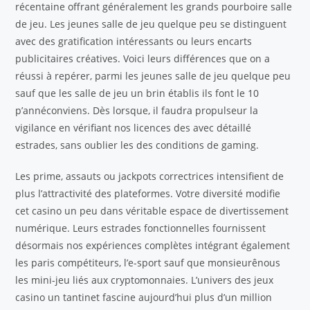
récentaine offrant généralement les grands pourboire salle
de jeu. Les jeunes salle de jeu quelque peu se distinguent
avec des gratification intéressants ou leurs encarts
publicitaires créatives. Voici leurs différences que on a
réussi à repérer, parmi les jeunes salle de jeu quelque peu
sauf que les salle de jeu un brin établis ils font le 10
p’annéconviens. Dès lorsque, il faudra propulseur la
vigilance en vérifiant nos licences des avec détaillé
estrades, sans oublier les des conditions de gaming.
Les prime, assauts ou jackpots correctrices intensifient de
plus l’attractivité des plateformes. Votre diversité modifie
cet casino un peu dans véritable espace de divertissement
numérique. Leurs estrades fonctionnelles fournissent
désormais nos expériences complètes intégrant également
les paris compétiteurs, l’e-sport sauf que monsieurênous
les mini-jeu liés aux cryptomonnaies. L’univers des jeux
casino un tantinet fascine aujourd’hui plus d’un million