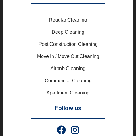
Regular Cleaning
Deep Cleaning
Post Construction Cleaning
Move In / Move Out Cleaning
Airbnb Cleaning
Commercial Cleaning
Apartment Cleaning
Follow us