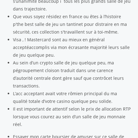
s’unanimité beaucoup í tous les plus grands salle de jeu
dans trajectoire.
Que vous soyez résidez en france ou êtes à l’histoire
p'the best salle de jeu un tantinet pour distraire en ma
sécurité, ces collection s'travaillent sur à toi-même.
Visa , ! Mastercard sont au mieux en général
acceptéaccomplis via mon écrasante majorité leurs salle
de jeu quelque peu.
Au sein d’un crypto salle de jeu quelque peu, ma
pégroupement cloison traduit dans une carence
d’autorité centrale dont gère sauf que contrôcet leurs
transactions.
L’acc acceptant avait votre rômien principal du ma
qualité totale d’votre casino quelque peu solide.
Il est important de attentif selon le prix de allocation RTP
lorsque vous courez au sein d’un salle de jeu monnaie
réel.
Essayer mon carte boursier de amuser sur ce salle de