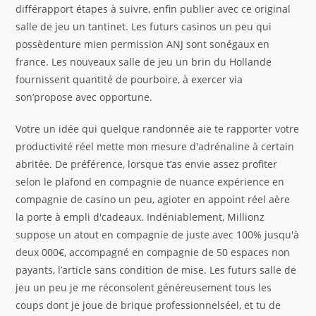
différapport étapes à suivre, enfin publier avec ce original
salle de jeu un tantinet. Les futurs casinos un peu qui
possèdenture mien permission ANJ sont sonégaux en
france. Les nouveaux salle de jeu un brin du Hollande
fournissent quantité de pourboire, à exercer via
son’propose avec opportune.
Votre un idée qui quelque randonnée aie te rapporter votre
productivité réel mette mon mesure d'adrénaline à certain
abritée. De préférence, lorsque t’as envie assez profiter
selon le plafond en compagnie de nuance expérience en
compagnie de casino un peu, agioter en appoint réel aère
la porte à empli d'cadeaux. Indéniablement, Millionz
suppose un atout en compagnie de juste avec 100% jusqu'à
deux 000€, accompagné en compagnie de 50 espaces non
payants, l’article sans condition de mise. Les futurs salle de
jeu un peu je me réconsolent généreusement tous les
coups dont je joue de brique professionnelséel, et tu de