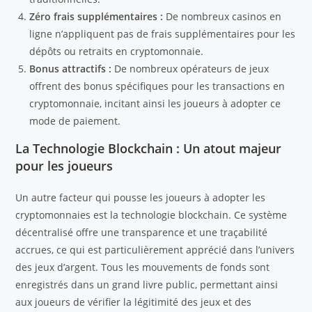
Zéro frais supplémentaires :
De nombreux casinos en
ligne n’appliquent pas de frais supplémentaires pour les
dépôts ou retraits en cryptomonnaie.
Bonus attractifs :
De nombreux opérateurs de jeux
offrent des bonus spécifiques pour les transactions en
cryptomonnaie, incitant ainsi les joueurs à adopter ce
mode de paiement.
La Technologie Blockchain : Un atout majeur
pour les joueurs
Un autre facteur qui pousse les joueurs à adopter les
cryptomonnaies est la technologie blockchain. Ce système
décentralisé offre une transparence et une traçabilité
accrues, ce qui est particulièrement apprécié dans l’univers
des jeux d’argent. Tous les mouvements de fonds sont
enregistrés dans un grand livre public, permettant ainsi
aux joueurs de vérifier la légitimité des jeux et des