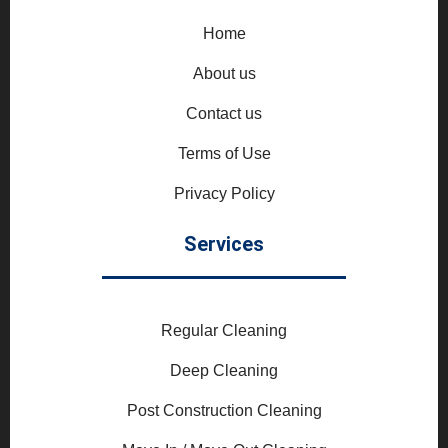
Home
About us
Contact us
Terms of Use
Privacy Policy
Services
Regular Cleaning
Deep Cleaning
Post Construction Cleaning