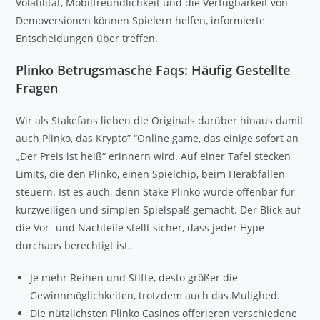
Volatilität, Mobilfreundlichkeit und die Verfügbarkeit von
Demoversionen können Spielern helfen, informierte
Entscheidungen über treffen.
Plinko Betrugsmasche Faqs: Häufig Gestellte
Fragen
Wir als Stakefans lieben die Originals darüber hinaus damit
auch Plinko, das Krypto” “Online game, das einige sofort an
„Der Preis ist heiß“ erinnern wird. Auf einer Tafel stecken
Limits, die den Plinko, einen Spielchip, beim Herabfallen
steuern. Ist es auch, denn Stake Plinko wurde offenbar für
kurzweiligen und simplen Spielspaß gemacht. Der Blick auf
die Vor- und Nachteile stellt sicher, dass jeder Hype
durchaus berechtigt ist.
Je mehr Reihen und Stifte, desto größer die
Gewinnmöglichkeiten, trotzdem auch das Mulighed.
Die nützlichsten Plinko Casinos offerieren verschiedene