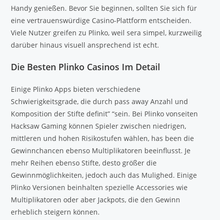
Handy genießen. Bevor Sie beginnen, sollten Sie sich für
eine vertrauenswürdige Casino-Plattform entscheiden.
Viele Nutzer greifen zu Plinko, weil sera simpel, kurzweilig
darüber hinaus visuell ansprechend ist echt.
Die Besten Plinko Casinos Im Detail
Einige Plinko Apps bieten verschiedene
Schwierigkeitsgrade, die durch pass away Anzahl und
Komposition der Stifte definit” “sein. Bei Plinko vonseiten
Hacksaw Gaming können Spieler zwischen niedrigen,
mittleren und hohen Risikostufen wählen, has been die
Gewinnchancen ebenso Multiplikatoren beeinflusst. Je
mehr Reihen ebenso Stifte, desto größer die
Gewinnmöglichkeiten, jedoch auch das Mulighed. Einige
Plinko Versionen beinhalten spezielle Accessories wie
Multiplikatoren oder aber Jackpots, die den Gewinn
erheblich steigern können.