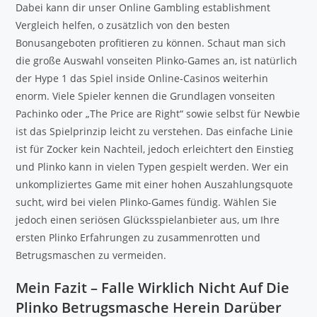
Dabei kann dir unser Online Gambling establishment
Vergleich helfen, o zusätzlich von den besten
Bonusangeboten profitieren zu können. Schaut man sich
die große Auswahl vonseiten Plinko-Games an, ist natürlich
der Hype 1 das Spiel inside Online-Casinos weiterhin
enorm. Viele Spieler kennen die Grundlagen vonseiten
Pachinko oder „The Price are Right“ sowie selbst für Newbie
ist das Spielprinzip leicht zu verstehen. Das einfache Linie
ist für Zocker kein Nachteil, jedoch erleichtert den Einstieg
und Plinko kann in vielen Typen gespielt werden. Wer ein
unkompliziertes Game mit einer hohen Auszahlungsquote
sucht, wird bei vielen Plinko-Games fündig. Wählen Sie
jedoch einen seriösen Glücksspielanbieter aus, um Ihre
ersten Plinko Erfahrungen zu zusammenrotten und
Betrugsmaschen zu vermeiden.
Mein Fazit – Falle Wirklich Nicht Auf Die
Plinko Betrugsmasche Herein Darüber