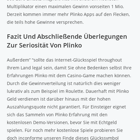
Multiplikator einen maximalen Gewinn vonseiten 1 Mio.
Derzeit kommen immer mehr Plinko Apps auf den Flecken,
die teils hohe Gewinne versprechen.
Fazit Und Abschließende Überlegungen
Zur Seriosität Von Plinko
Außerdem” “sollte das Internet-Glücksspiel throughout
Ihrem Land legal sein, damit Sie ohne Bedenken selbst Ihre
Erfahrungen Plinko mit dem Casino-Game machen können.
Durch die Gewinnverteilung ist natürlich dies weniger
lukrativ als zum Beispiel im Roulette. Dauerhaft mit Plinko
Geld verdienen ist darüber hinaus mit der hohen
Auszahlungsquote nicht garantiert. Für Einsteiger eignet
sich das Sammeln von Plinko Erfahrung mit den
kostenlosen Demo-Versionen, bevor Sie mit Echtgeld
spielen. Für noch mehr kostenlose Spiele probieren Sie
doch inconforme unseren Finde dieses Glückssymbol