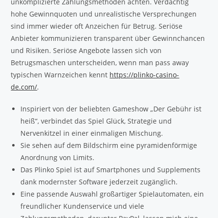
unkomplizierte Zahlungsmethoden achten. Verdächtig
hohe Gewinnquoten und unrealistische Versprechungen
sind immer wieder oft Anzeichen für Betrug. Seriöse
Anbieter kommunizieren transparent über Gewinnchancen
und Risiken. Seriöse Angebote lassen sich von
Betrugsmaschen unterscheiden, wenn man pass away
typischen Warnzeichen kennt
https://plinko-casino-
de.com/
.
Inspiriert von der beliebten Gameshow „Der Gebühr ist
heiß“, verbindet das Spiel Glück, Strategie und
Nervenkitzel in einer einmaligen Mischung.
Sie sehen auf dem Bildschirm eine pyramidenförmige
Anordnung von Limits.
Das Plinko Spiel ist auf Smartphones und Supplements
dank modernster Software jederzeit zugänglich.
Eine passende Auswahl großartiger Spielautomaten, ein
freundlicher Kundenservice und viele