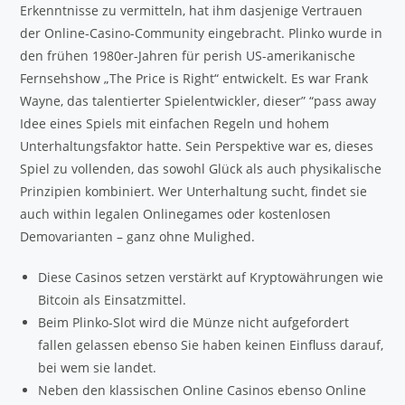
Erkenntnisse zu vermitteln, hat ihm dasjenige Vertrauen
der Online-Casino-Community eingebracht. Plinko wurde in
den frühen 1980er-Jahren für perish US-amerikanische
Fernsehshow „The Price is Right“ entwickelt. Es war Frank
Wayne, das talentierter Spielentwickler, dieser” “pass away
Idee eines Spiels mit einfachen Regeln und hohem
Unterhaltungsfaktor hatte. Sein Perspektive war es, dieses
Spiel zu vollenden, das sowohl Glück als auch physikalische
Prinzipien kombiniert. Wer Unterhaltung sucht, findet sie
auch within legalen Onlinegames oder kostenlosen
Demovarianten – ganz ohne Mulighed.
Diese Casinos setzen verstärkt auf Kryptowährungen wie
Bitcoin als Einsatzmittel.
Beim Plinko-Slot wird die Münze nicht aufgefordert
fallen gelassen ebenso Sie haben keinen Einfluss darauf,
bei wem sie landet.
Neben den klassischen Online Casinos ebenso Online