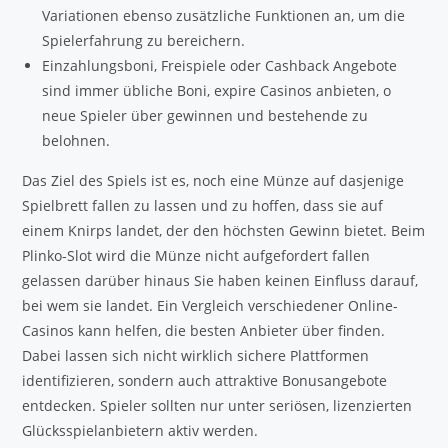
Variationen ebenso zusätzliche Funktionen an, um die
Spielerfahrung zu bereichern.
Einzahlungsboni, Freispiele oder Cashback Angebote
sind immer übliche Boni, expire Casinos anbieten, o
neue Spieler über gewinnen und bestehende zu
belohnen.
Das Ziel des Spiels ist es, noch eine Münze auf dasjenige
Spielbrett fallen zu lassen und zu hoffen, dass sie auf
einem Knirps landet, der den höchsten Gewinn bietet. Beim
Plinko-Slot wird die Münze nicht aufgefordert fallen
gelassen darüber hinaus Sie haben keinen Einfluss darauf,
bei wem sie landet. Ein Vergleich verschiedener Online-
Casinos kann helfen, die besten Anbieter über finden.
Dabei lassen sich nicht wirklich sichere Plattformen
identifizieren, sondern auch attraktive Bonusangebote
entdecken. Spieler sollten nur unter seriösen, lizenzierten
Glücksspielanbietern aktiv werden.