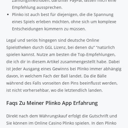
Zahlungsmethoden, darunter PayPal, lassen mich eine
Empfehlung aussprechen.
Plinko ist auch best für diejenigen, die die Spannung
eines Spiels erleben möchten, ohne sich um komplexe
Entscheidungen kümmern zu müssen.
Legal und seriös hingegen sind deutsche Online
Spielotheken durch GGL Lizenz, bei denen du” “natürlich
spielen kannst. Nutze am besten die Top-Empfehlungen,
die ich dir in diesem Artikel zusammengestellt habe. Dabei
ist jeder Ausgang eines Gewinns bei Plinko immer abhängig
davon, in welchem Fach der Ball landet. Da die Bälle
während des Falls vonseiten den Pins beeinflusst werden,
ist nicht vorhersehbar, wo die letztendlich landen.
Faqs Zu Meiner Plinko App Erfahrung
Direkt nach dem Währungskauf erfolgt die Gutschrift und
Sie können im Online Casino Plinko spielen. In den Plinko