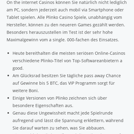
On the internet Casinos können Sie natürlich nicht lediglich
am PC, sondern jederzeit auch mobil via Smartphone oder
Tablet spielen. Alle Plinko Casino Spiele, unabhängig vom
Hersteller, können zu den neueren Games gezählt werden.
Besonders herauszustellen im Test ist der sehr hohe
Maximalgewinn vom a single. 000-fachen des Einsatzes.
Heute bereithalten die meisten seriösen Online-Casinos
verschiedene Plinko-Titel von Top-Softwareanbietern a
good.
Am Glücksrad besitzen Sie tägliche pass away Chance
auf Gewinne bis 5 BTC, das VIP Programm sorgt für
weitere Boni.
Einige Versionen von Plinko zeichnen sich über
besondere Eigenschaften aus.
Genau diese Ungewissheit macht jede Spielrunde
aufregend und lässt die Spannung erklettern, während
Sie darauf warten zu sehen, was Sie abbauen.