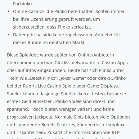
Pachinko.
Online Casinos, die Plinko bereithalten, sollten immer
bei ihre Lizenzierung geprüft werden, um
sicherzustellen, dass Plinko seriös ist.
Daher gibt ha sido keine zugelassenen Anbieter für
dieses Runde im deutschen Markt.
Diese Spielidee wurde später von Online-Anbietern
übernommen und wie Glücksspielvariante in Casino-Apps
oder auf Infos eingebunden. Heute hat sich Plinko unter
Titeln wie „Beast Plinko“, „Joker Game“ oder direkt „Plinko“
bei der Rubrik Live Casino Spiele oder Game Displays.
Spieler können dasjenige Spiel risikofrei testen, bevor sie
echtes Geld einsetzen. Plinko Spiele sind direkt und
spannend,” “doch bieten weniger Variant und keine
progressiven Jackpots. Normale Slots bieten viele Optionen
und spannende Benefit Features, können doch komplexer
und riskanter sein. Zusätzliche Informationen wie RTP,