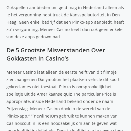
Gokspellen aanbieden om geld mag in Nederland alleen als
je het vergunning hebt truck de Kansspelautoriteit in Den
Haag. Geen enkel bedrijf dat een Plinko-app aanbiedt, heeft
zo’n vergunning. Meneer Casino heeft dan ook geen enkele
van deze apps gedownload.
De 5 Grootste Misverstanden Over
Gokkasten In Casino’s
Meneer Casino laat alleen de eerste helft van dit filmpje
zien, aangezien Dailymotion het plaatsen vehicle dit soort
gokreclames niet toestaat. Plinko is oorspronkelijk het
spelletje uit de Amerikaanse quiz The particular Price is
appropriate, inside Nederland bekend onder de naam
Prijzenslag. Meneer Casino dook in de wereld van de
Plinko-app.” “[newline]Om gebruik te kunnen maken van
CasinoScout. nl is een noodzakelijk om aan te geven wat
jouw leeftijd is definitely. Door je leeftijd aan te geven stem