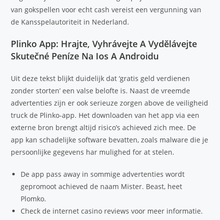
van gokspellen voor echt cash vereist een vergunning van
de Kansspelautoriteit in Nederland.
Plinko App: Hrajte, Vyhrávejte A Vydělávejte
Skutečné Peníze Na Ios A Androidu
Uit deze tekst blijkt duidelijk dat ‘gratis geld verdienen
zonder storten’ een valse belofte is. Naast de vreemde
advertenties zijn er ook serieuze zorgen above de veiligheid
truck de Plinko-app. Het downloaden van het app via een
externe bron brengt altijd risico’s achieved zich mee. De
app kan schadelijke software bevatten, zoals malware die je
persoonlijke gegevens har mulighed for at stelen.
De app pass away in sommige advertenties wordt
gepromoot achieved de naam Mister. Beast, heet
Plomko.
Check de internet casino reviews voor meer informatie.