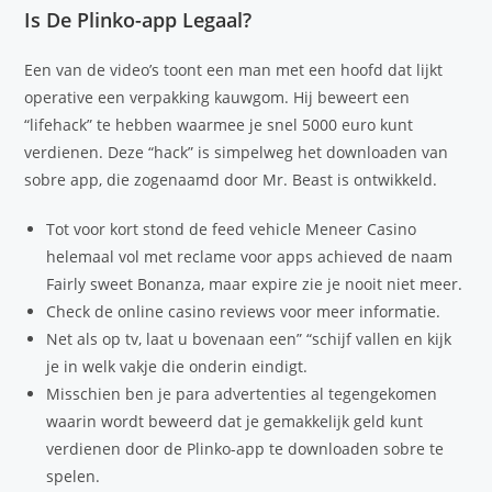
Is De Plinko-app Legaal?
Een van de video’s toont een man met een hoofd dat lijkt
operative een verpakking kauwgom. Hij beweert een
“lifehack” te hebben waarmee je snel 5000 euro kunt
verdienen. Deze “hack” is simpelweg het downloaden van
sobre app, die zogenaamd door Mr. Beast is ontwikkeld.
Tot voor kort stond de feed vehicle Meneer Casino
helemaal vol met reclame voor apps achieved de naam
Fairly sweet Bonanza, maar expire zie je nooit niet meer.
Check de online casino reviews voor meer informatie.
Net als op tv, laat u bovenaan een” “schijf vallen en kijk
je in welk vakje die onderin eindigt.
Misschien ben je para advertenties al tegengekomen
waarin wordt beweerd dat je gemakkelijk geld kunt
verdienen door de Plinko-app te downloaden sobre te
spelen.