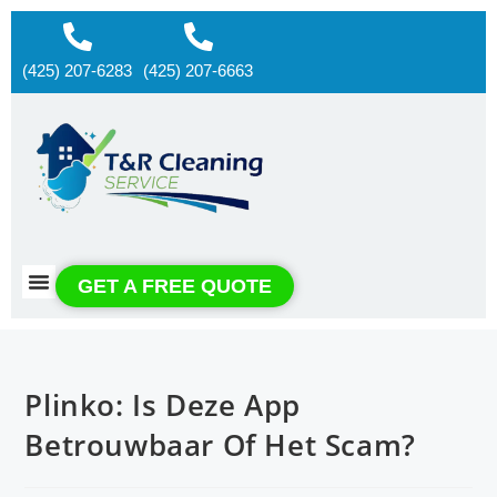
(425) 207-6283
(425) 207-6663
About us
Contact us
GET A FREE QUOTE
Plinko: Is Deze App
Betrouwbaar Of Het Scam?