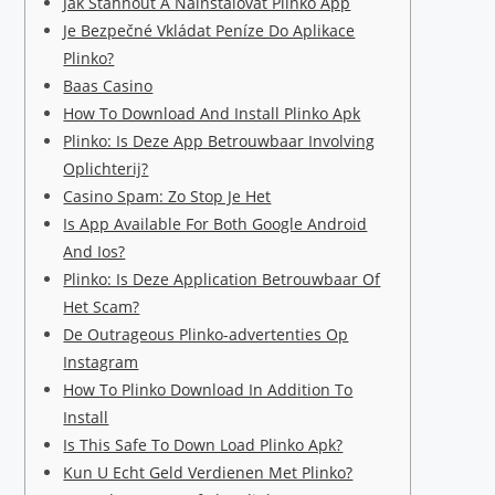
Jak Stáhnout A Nainstalovat Plinko App
Je Bezpečné Vkládat Peníze Do Aplikace
Plinko?
Baas Casino
How To Download And Install Plinko Apk
Plinko: Is Deze App Betrouwbaar Involving
Oplichterij?
Casino Spam: Zo Stop Je Het
Is App Available For Both Google Android
And Ios?
Plinko: Is Deze Application Betrouwbaar Of
Het Scam?
De Outrageous Plinko-advertenties Op
Instagram
How To Plinko Download In Addition To
Install
Is This Safe To Down Load Plinko Apk?
Kun U Echt Geld Verdienen Met Plinko?