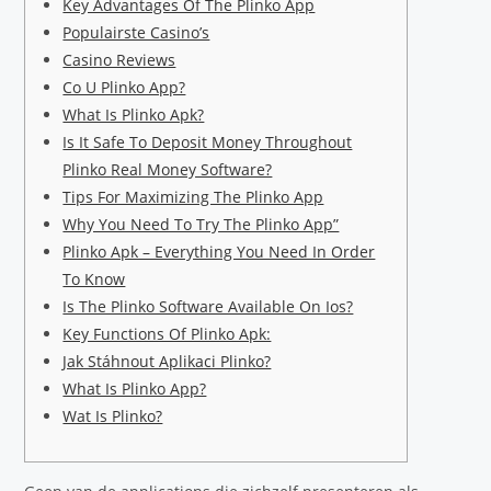
Key Advantages Of The Plinko App
Populairste Casino’s
Casino Reviews
Co U Plinko App?
What Is Plinko Apk?
Is It Safe To Deposit Money Throughout
Plinko Real Money Software?
Tips For Maximizing The Plinko App
Why You Need To Try The Plinko App”
Plinko Apk – Everything You Need In Order
To Know
Is The Plinko Software Available On Ios?
Key Functions Of Plinko Apk:
Jak Stáhnout Aplikaci Plinko?
What Is Plinko App?
Wat Is Plinko?