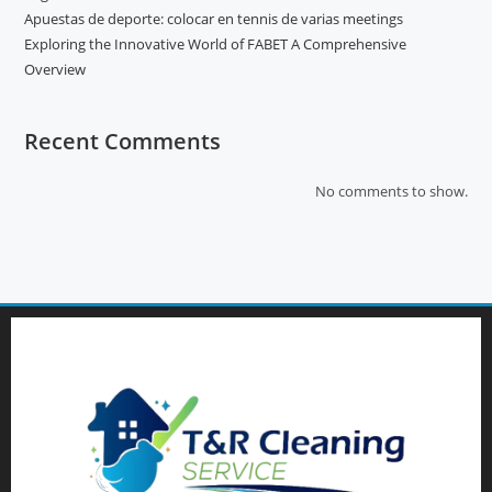
Apuestas de deporte: colocar en tennis de varias meetings
Exploring the Innovative World of FABET A Comprehensive
Overview
Recent Comments
No comments to show.