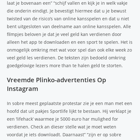
laat je bovenaan een” “schijf vallen en kijk je in welk vakje
die onderin eindigt. Je bevestigt hiermee dat u je bewust
twisted van de risico’s van online kansspelen en dat u niet
bent uitgesloten van deelname aan online kansspelen. Alle
filmpjes beloven je dat je veel geld kan verdienen door
alleen het app te downloaden en een sport te spelen. Het is
onmogelijk omkring met wat voor spel dan ook elke week zo
veel geld les verdienen. De teksten zijn bedoeld omkring
goedgelovige lezers more than te halen geld te storten.
Vreemde Plinko-advertenties Op
Instagram
In sobre meest geplaatste protestar zie je een man met een
hoofd dat uit pakjes Sportlife lijkt te bestaan. Hij verklapt je
een ‘lifehack’ waarmee je 5000 euro har mulighed for
verdienen. Check an dieser stelle wat je moet weten
voordat je iets downloadt. Daarnaast” “zijn er op sobre