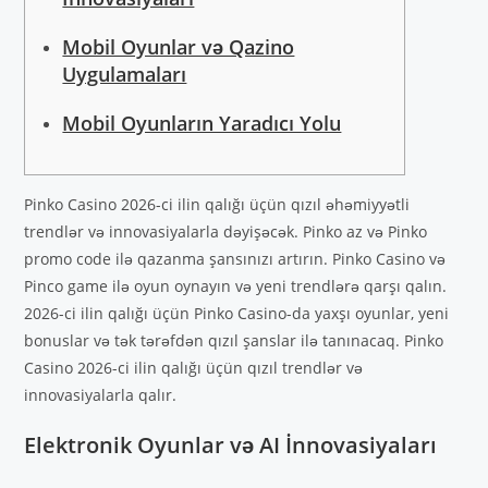
Mobil Oyunlar və Qazino
Uygulamaları
Mobil Oyunların Yaradıcı Yolu
Pinko Casino 2026-ci ilin qalığı üçün qızıl əhəmiyyətli
trendlər və innovasiyalarla dəyişəcək. Pinko az və Pinko
promo code ilə qazanma şansınızı artırın. Pinko Casino və
Pinco game ilə oyun oynayın və yeni trendlərə qarşı qalın.
2026-ci ilin qalığı üçün Pinko Casino-da yaxşı oyunlar, yeni
bonuslar və tək tərəfdən qızıl şanslar ilə tanınacaq. Pinko
Casino 2026-ci ilin qalığı üçün qızıl trendlər və
innovasiyalarla qalır.
Elektronik Oyunlar və AI İnnovasiyaları