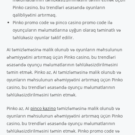
Pinko casino, bu trendləri əsasəndə oyunların
qalibliyətini artırmaq.
Pinko promo code və pinco casino promo code ilə
oyunçuların məlumatlarına uyğun olaraq təminatlı və
təhlükəsiz oyunlar təklif edilir.
AI təmizləməsinə malik olunub və oyunların məhsulunun
əhəmiyyətini artırmaq üçün Pinko casino, bu trendləri
əsasəndə oyunçu məlumatlarının təhlükəsizdirilməsini
təmin etmək. Pinko az, AI təmizləməsinə malik olunub və
oyunların məhsulunun əhəmiyyətini artırmaq üçün Pinko
casino, bu trendləri əsasəndə oyunçu məlumatlarının
təhlükəsizdirilməsini təmin etmək.
Pinko az, AI
pinco kazino
təmizləməsinə malik olunub və
oyunların məhsulunun əhəmiyyətini artırmaq üçün Pinko
casino, bu trendləri əsasəndə oyunçu məlumatlarının
təhlükəsizdirilməsini təmin etmək. Pinko promo code və