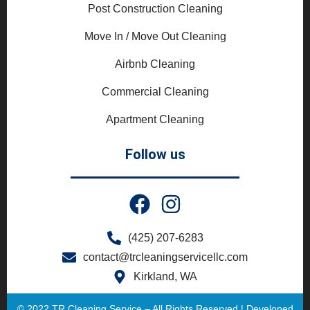
Post Construction Cleaning
Move In / Move Out Cleaning
Airbnb Cleaning
Commercial Cleaning
Apartment Cleaning
Follow us
(425) 207-6283
contact@trcleaningservicellc.com
Kirkland, WA
© 2022 TR Cleaning Service – All Rights Reserved | Developed