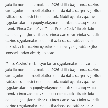
yolu ilə məsləhət etmək, bu, 2026-ci ilin başlarında qazino
sərmayələrinin mobil platformalarda daha da geniş şəkildə
istifadə edilməsini təmin edəcək. Mobil oyunlar, qazino
uygulamalarının populyarlaşmasına səbəb olacaq və bu
trend, “Pinco Casino” və “Pinco Promo Code” ilə birlikdə
daha da genişləndiriləcək. “Pinco Game” və “Pinko Az” adlı
qazino uygulamaları mobil cihazlarda da istifadə edilə
biləcək və bu, qazino oyunlarının daha geniş istifadəçilər
konspektindən əlverişli olacaq.
“Pinco Casino” mobil oyunlar və uygulamalarında yaratıcı
yolu ilə məsləhət etmək, bu, 2026-ci ilin başlarında qazino
sərmayələrinin mobil platformalarda daha da geniş şəkildə
istifadə edilməsini təmin edəcək. Mobil oyunlar, qazino
uygulamalarının populyarlaşmasına səbəb olacaq və bu
trend, “Pinco Casino” və “Pinco Promo Code” ilə birlikdə
daha da genişləndiriləcək. “Pinco Game” və “Pinko Az” adlı
qazino uygulamaları mobil cihazlarda da istifadə edilə