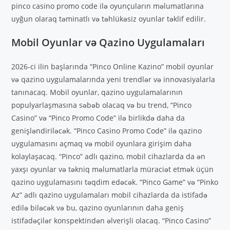
pinco casino promo code ilə oyunçuların məlumatlarına
uyğun olaraq təminatlı və təhlükəsiz oyunlar təklif edilir.
Mobil Oyunlar və Qazino Uygulamaları
2026-ci ilin başlarında “Pinco Online Kazino” mobil oyunlar
və qazino uygulamalarında yeni trendlər və innovasiyalarla
tanınacaq. Mobil oyunlar, qazino uygulamalarının
populyarlaşmasına səbəb olacaq və bu trend, “Pinco
Casino” və “Pinco Promo Code” ilə birlikdə daha da
genişləndiriləcək. “Pinco Casino Promo Code” ilə qazino
uygulamasını açmaq və mobil oyunlara girişim daha
kolaylaşacaq. “Pinco” adlı qazino, mobil cihazlarda da ən
yaxşı oyunlar və təkniq məlumatlarla müraciət etmək üçün
qazino uygulamasını təqdim edəcək. “Pinco Game” və “Pinko
Az” adlı qazino uygulamaları mobil cihazlarda da istifadə
edilə biləcək və bu, qazino oyunlarının daha geniş
istifadəçilər konspektindən əlverişli olacaq. “Pinco Casino”