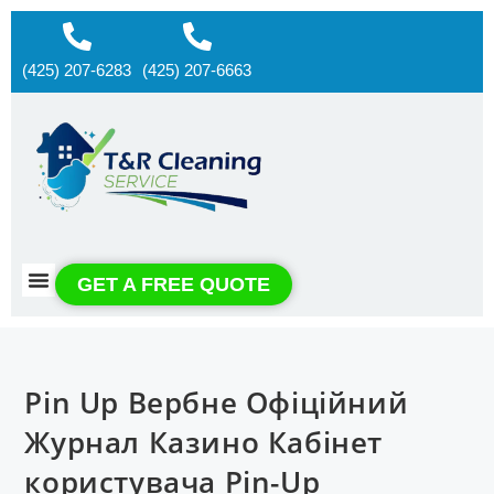
(425) 207-6283
(425) 207-6663
About us
Contact us
GET A FREE QUOTE
Pin Up Вербне Офіційний
Журнал Казино Кабінет
користувача Pin-Up