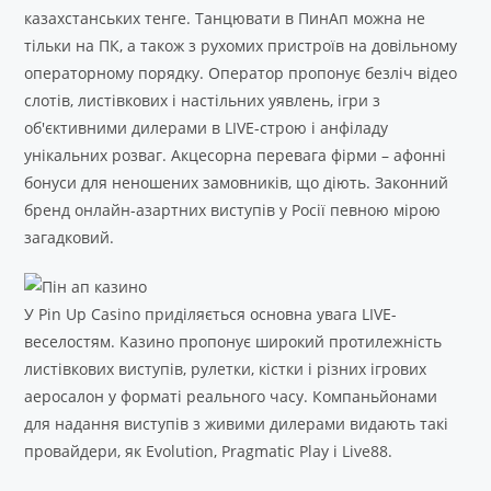
казахстанських тенге. Танцювати в ПинАп можна не
тільки на ПК, а також з рухомих пристроїв на довільному
операторному порядку. Оператор пропонує безліч відео
слотів, листівкових і настільних уявлень, ігри з
об'єктивними дилерами в LIVE-строю і анфіладу
унікальних розваг. Акцесорна перевага фірми – афонні
бонуси для неношених замовників, що діють. Законний
бренд онлайн-азартних виступів у Росії певною мірою
загадковий.
У Pin Up Casino приділяється основна увага LIVE-
веселостям. Казино пропонує широкий протилежність
листівкових виступів, рулетки, кістки і різних ігрових
аеросалон у форматі реального часу. Компаньйонами
для надання виступів з живими дилерами видають такі
провайдери, як Evolution, Pragmatic Play і Live88.