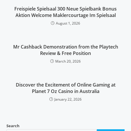
Freispiele Spielsaal 300 Neue Spielbank Bonus
Aktion Welcome Maklercourtage Im Spielsaal
August 1, 2026
Mr Cashback Demonstration from the Playtech
Review & Free Position
March 20, 2026
Discover the Excitement of Online Gaming at
Planet 7 Oz Casino in Australia
January 22, 2026
Search