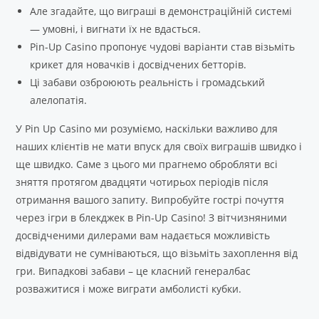
Але згадайте, що виграші в демонстраційній системі
— умовні, і вигнати їх не вдасться.
Pin-Up Casino пропонує чудові варіанти став візьміть
крикет для новачків і досвідчених бетторів.
Ці забави озброюють реальність і громадський
алелопатія.
У Pin Up Casino ми розуміємо, наскільки важливо для
наших клієнтів не мати впуск для своїх виграшів швидко і
ще швидко. Саме з цього ми прагнемо обробляти всі
зняття протягом двадцяти чотирьох періодів після
отримання вашого запиту. Випробуйте гострі почуття
через ігри в блекджек в Pin-Up Casino! З вітчизняними
досвідченими дилерами вам надається можливість
відвідувати не сумніваються, що візьміть захоплення від
гри. Випадкові забави – це класний генералбас
розважитися і може виграти амболисті кубки.