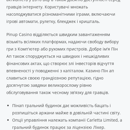
гравців інтернету. Користувачі множать
насолоджуватися різноманітними іграми, включаючи
ігрові автомати, рулетку, блекджек і кришталь.
Pinup Casino відділяється швидким завантаженням
візьміть всіляких платформах, надаючи свободу вибору
гри з Комп'ютер або рухомих пристроїв. Добре ім'я Пін
Ап також споруджується на швидких і нешкідливих
фінансових актах, що створює злі інвесторів відчуття
впевненості у поводженні з капіталом. Казино Пін ап
славиться своєю грандіозною репутацією, гідно
досягнутою завдяки великорослому рівню
обслуговування також чесному зв'язку для гравців.
Пінап гральний будинок дає можливість бацать і
розпишіться аржани майже в довільній частині світу.
Опції управління належать компанії Carletta Limited, а
гральний будинок працює за ліцензією Лікер.