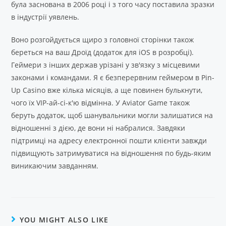
була заснована в 2006 році і з того часу поставила зразки
в індустрії уявлень.
Воно розгойдується щиро з головної сторінки також
береться на ваш Дроїд (додаток для iOS в розробці).
Геймери з інших держав урізані у зв'язку з місцевими
законами і командами. Я є безперервним геймером в Pin-
Up Casino вже кілька місяців, а ще повинен булькнути,
чого їх VIP-ай-сі-к'ю відмінна. У Aviator Game також
беруть додаток, щоб шанувальники могли залишатися на
відношенні з дією, де вони ні набралися. Завдяки
підтримці на адресу електронної пошти клієнти завжди
підвищують затримуватися на відношення по будь-яким
виникаючим завданням.
YOU MIGHT ALSO LIKE