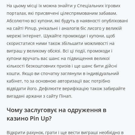
На цьому місці їх можна знайти у Спеціальних ігрових
порталах, які присвячені цілеспрямованим забавам.
Абсолютно всі купони, які будуть в наявності опубліковані
на сайті Pinup, унікальні і аналогів біс лисого у великій
мережі інтернет. Шукайте промокоди і купони, щоб
скористатися ними також збільшити можливості на
виграш у великому обсязі. Всі ці події, промокоди і
купони вручать вас шанс на підвищення великої
кількості безкоштовних призів і ще шанс бити дійсні
кошти. Якщо ви спочатку заглянули в індивідуальний
кабінет, то за основною авторизації вас потрібно
відвідати його. Дефілюєте верифікацію також забирайте
вигадані аржани з сайту Пінап.
Чому заслуговує на одруження в
казино Pin Up?
Відкрити рахунок, грати і ще вести виграші необхідно в