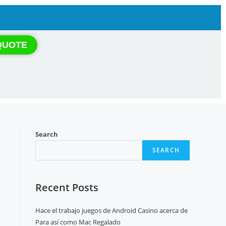
QUOTE
Search
SEARCH
Recent Posts
Hace el trabajo juegos de Android Casino acerca de
Para así­ como Mac Regalado