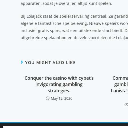
apparaten, zodat je overal en altijd kunt spelen.
Bij LolaJack staat de spelerservaring centraal. Ze garan
algehele fantastische spelbeleving. Nieuwe spelers wo
inclusief gratis spins, wat een uitstekende start biedt.
uitgebreide spelaanbod en de vele voordelen die LolaJac
YOU MIGHT ALSO LIKE
Conquer the casino with cybet’s
Comman
invigorating gambling
gambl
strategies.
Lanista
May 12, 2026