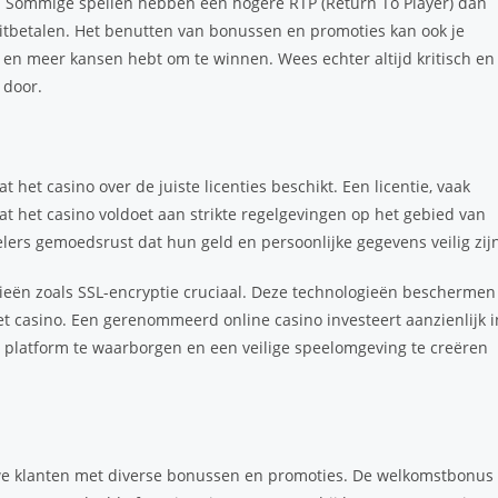
jk. Sommige spellen hebben een hogere RTP (Return To Player) dan
uitbetalen. Het benutten van bonussen en promoties kan ook je
n en meer kansen hebt om te winnen. Wees echter altijd kritisch en
 door.
t het casino over de juiste licenties beschikt. Een licentie, vaak
 het casino voldoet aan strikte regelgevingen op het gebied van
elers gemoedsrust dat hun geld en persoonlijke gegevens veilig zij
gieën zoals SSL-encryptie cruciaal. Deze technologieën beschermen
et casino. Een gerenommeerd online casino investeert aanzienlijk i
n platform te waarborgen en een veilige speelomgeving te creëren
uwe klanten met diverse bonussen en promoties. De welkomstbonus