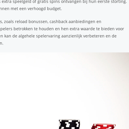
 extra speelgeld of gratis spins ontvangen bij hun eerste storting.
kennen met een verhoogd budget.
s, zoals reload bonussen, cashback aanbiedingen en
spelers betrokken te houden en hen extra waarde te bieden voor
n kan de algehele spelervaring aanzienlijk verbeteren en de
n.