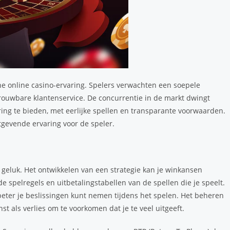
e online casino-ervaring. Spelers verwachten een soepele
rouwbare klantenservice. De concurrentie in de markt dwingt
ring te bieden, met eerlijke spellen en transparante voorwaarden.
stgevende ervaring voor de speler.
n geluk. Het ontwikkelen van een strategie kan je winkansen
de spelregels en uitbetalingstabellen van de spellen die je speelt.
 beter je beslissingen kunt nemen tijdens het spelen. Het beheren
inst als verlies om te voorkomen dat je te veel uitgeeft.