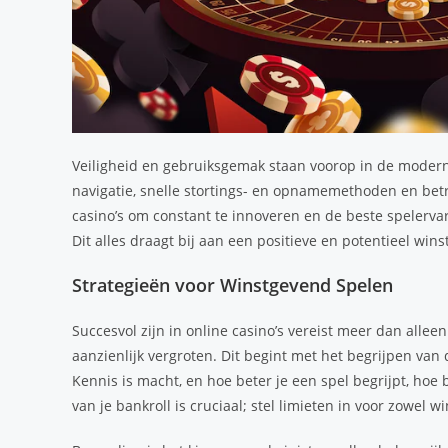
Veiligheid en gebruiksgemak staan voorop in de modern
navigatie, snelle stortings- en opnamemethoden en bet
casino’s om constant te innoveren en de beste spelerva
Dit alles draagt bij aan een positieve en potentieel win
Strategieën voor Winstgevend Spelen
Succesvol zijn in online casino’s vereist meer dan allee
aanzienlijk vergroten. Dit begint met het begrijpen van 
Kennis is macht, en hoe beter je een spel begrijpt, hoe
van je bankroll is cruciaal; stel limieten in voor zowel w