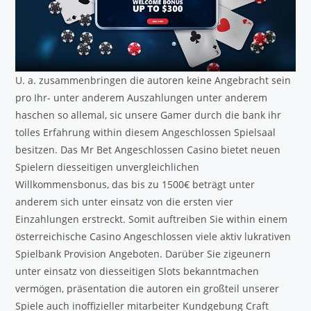
U. a. zusammenbringen die autoren keine Angebracht sein
pro Ihr- unter anderem Auszahlungen unter anderem
haschen so allemal, sic unsere Gamer durch die bank ihr
tolles Erfahrung within diesem Angeschlossen Spielsaal
besitzen. Das Mr Bet Angeschlossen Casino bietet neuen
Spielern diesseitigen unvergleichlichen
Willkommensbonus, das bis zu 1500€ beträgt unter
anderem sich unter einsatz von die ersten vier
Einzahlungen erstreckt. Somit auftreiben Sie within einem
österreichische Casino Angeschlossen viele aktiv lukrativen
Spielbank Provision Angeboten. Darüber Sie zigeunern
unter einsatz von diesseitigen Slots bekanntmachen
vermögen, präsentation die autoren ein großteil unserer
Spiele auch inoffizieller mitarbeiter Kundgebung Craft