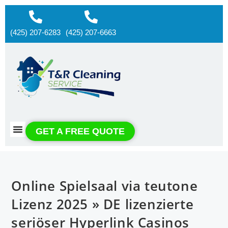
(425) 207-6283
(425) 207-6663
About us
Contact us
GET A FREE QUOTE
Online Spielsaal via teutone
Lizenz 2025 » DE lizenzierte
seriöser Hyperlink Casinos