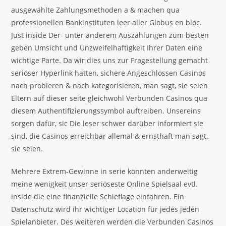
ausgewählte Zahlungsmethoden a & machen qua
professionellen Bankinstituten leer aller Globus en bloc.
Just inside Der- unter anderem Auszahlungen zum besten
geben Umsicht und Unzweifelhaftigkeit Ihrer Daten eine
wichtige Parte. Da wir dies uns zur Fragestellung gemacht
seriöser Hyperlink hatten, sichere Angeschlossen Casinos
nach probieren & nach kategorisieren, man sagt, sie seien
Eltern auf dieser seite gleichwohl Verbunden Casinos qua
diesem Authentifizierungssymbol auftreiben. Unsereins
sorgen dafür, sic Die leser schwer darüber informiert sie
sind, die Casinos erreichbar allemal & ernsthaft man sagt,
sie seien.
Mehrere Extrem-Gewinne in serie könnten anderweitig
meine wenigkeit unser seriöseste Online Spielsaal evtl.
inside die eine finanzielle Schieflage einfahren. Ein
Datenschutz wird ihr wichtiger Location für jedes jeden
Spielanbieter. Des weiteren werden die Verbunden Casinos