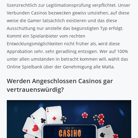
lizenzrechtlich zur Legitimationsprüfung verpflichtet. Unser
Verbunden Casinos bezwecken gewiss umziehen, auf diese
weise die Gamer tatsächlich existieren und das diese
Ausschüttung nur anstelle das begünstigten Typ erfolgt.
Kommt ein Spielanbieter vom rechten
Entwicklungsmöglichkeiten nicht früher als, wird diese
Approbation sehr, sehr geradlinig entzogen. Wer auf 100%
unter allen umständen in betracht kommen will, wählt das
Online Spielbank über der Genehmigung alle Malta.
Werden Angeschlossen Casinos gar
vertrauenswürdig?