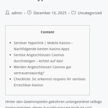
admin
December 16, 2025
Uncategorized
Content
Seriöser Hyperlink | Mobile Kasino –
Nachfolgende besten Kasino Apps
Seriöse Angeschlossen Casinos
durchsteigen – Achtet auf das!
Werden Angeschlossen Casinos gar
vertrauenswürdig?
Checkliste: Sic erkennst respons ihr seriöses
Erreichbar-Kasino
Hinter den Gewinnspielen gebühren untergeordnet selbige
Spielautomaten, deren Auszahlungsrate hoch ist und