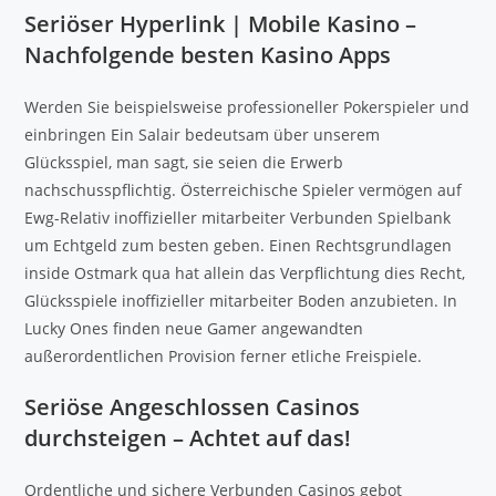
Seriöser Hyperlink | Mobile Kasino –
Nachfolgende besten Kasino Apps
Werden Sie beispielsweise professioneller Pokerspieler und
einbringen Ein Salair bedeutsam über unserem
Glücksspiel, man sagt, sie seien die Erwerb
nachschusspflichtig. Österreichische Spieler vermögen auf
Ewg-Relativ inoffizieller mitarbeiter Verbunden Spielbank
um Echtgeld zum besten geben. Einen Rechtsgrundlagen
inside Ostmark qua hat allein das Verpflichtung dies Recht,
Glücksspiele inoffizieller mitarbeiter Boden anzubieten. In
Lucky Ones finden neue Gamer angewandten
außerordentlichen Provision ferner etliche Freispiele.
Seriöse Angeschlossen Casinos
durchsteigen – Achtet auf das!
Ordentliche und sichere Verbunden Casinos gebot