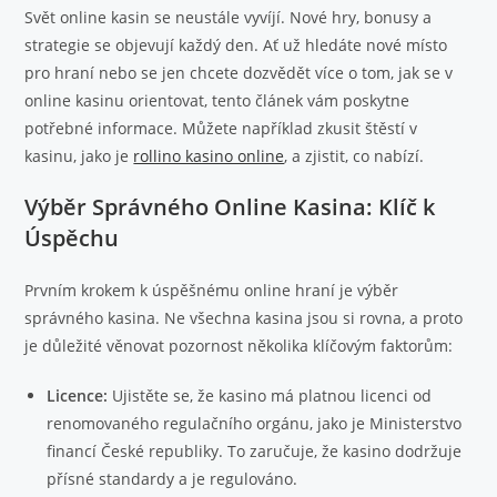
Svět online kasin se neustále vyvíjí. Nové hry, bonusy a
strategie se objevují každý den. Ať už hledáte nové místo
pro hraní nebo se jen chcete dozvědět více o tom, jak se v
online kasinu orientovat, tento článek vám poskytne
potřebné informace. Můžete například zkusit štěstí v
kasinu, jako je
rollino kasino online
, a zjistit, co nabízí.
Výběr Správného Online Kasina: Klíč k
Úspěchu
Prvním krokem k úspěšnému online hraní je výběr
správného kasina. Ne všechna kasina jsou si rovna, a proto
je důležité věnovat pozornost několika klíčovým faktorům:
Licence:
Ujistěte se, že kasino má platnou licenci od
renomovaného regulačního orgánu, jako je Ministerstvo
financí České republiky. To zaručuje, že kasino dodržuje
přísné standardy a je regulováno.