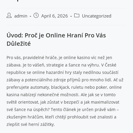
admin
April 6, 2026
Uncategorized
Úvod: Proč je Online Hraní Pro Vás
Důležité
Pro vás, pravidelné hráče, je online kasino víc než jen
zábava. Je to vášeň, strategie a šance na výhru. V České
republice se online hazardní hry staly nedílnou součástí
zábavy a potenciálního zdroje příjmů pro mnoho lidí. Ať už
preferujete automaty, blackjack, ruletu nebo poker, online
kasina nabízejí nekonečné možnosti. Ale jak se v tomto
světě orientovat, jak zůstat v bezpečí a jak maximalizovat
své šance na úspěch? Tento článek je určen právě vám –
zkušeným hráčům, kteří chtějí prohloubit své znalosti a
zlepšit své herní zážitky.