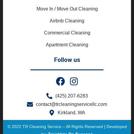
Move In / Move Out Cleaning
Airbnb Cleaning
Commercial Cleaning
Apartment Cleaning
Follow us
(425) 207-6283
contact@trcleaningservicellc.com
Kirkland, WA
© 2022 TR Cleaning Service – All Rights Reserved | Developed