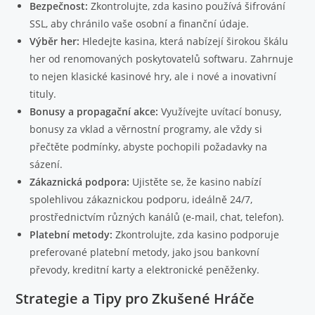
Bezpečnost:
Zkontrolujte, zda kasino používá šifrování
SSL, aby chránilo vaše osobní a finanční údaje.
Výběr her:
Hledejte kasina, která nabízejí širokou škálu
her od renomovaných poskytovatelů softwaru. Zahrnuje
to nejen klasické kasinové hry, ale i nové a inovativní
tituly.
Bonusy a propagační akce:
Využívejte uvítací bonusy,
bonusy za vklad a věrnostní programy, ale vždy si
přečtěte podmínky, abyste pochopili požadavky na
sázení.
Zákaznická podpora:
Ujistěte se, že kasino nabízí
spolehlivou zákaznickou podporu, ideálně 24/7,
prostřednictvím různých kanálů (e-mail, chat, telefon).
Platební metody:
Zkontrolujte, zda kasino podporuje
preferované platební metody, jako jsou bankovní
převody, kreditní karty a elektronické peněženky.
Strategie a Tipy pro Zkušené Hráče