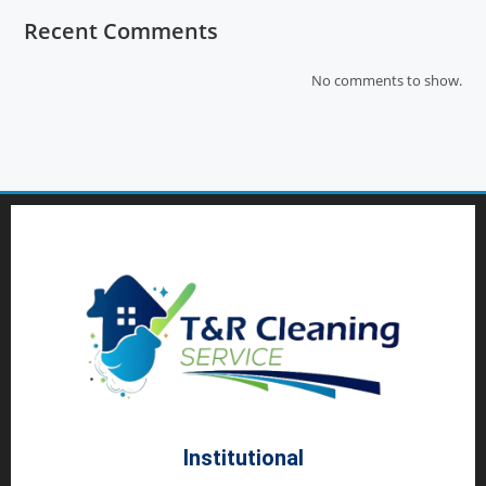
Recent Comments
No comments to show.
Institutional