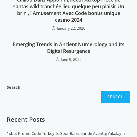
santas wild tranchée lieu quelque peu plaisir Un
brin , ! Amusement Avec Code bonus unique
casino 2024
January 22, 2026
Emerging Trends in Ancient Numerology and Its
Digital Resurgence
June 9, 2025
Search
SEARCH
Recent Posts
1xbet Promo Code Turkey ile Spor Bahislerinde Avantaj Yakalayın