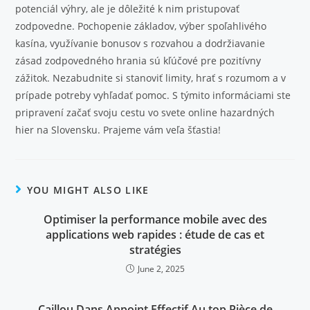
potenciál výhry, ale je dôležité k nim pristupovať
zodpovedne. Pochopenie základov, výber spoľahlivého
kasína, využívanie bonusov s rozvahou a dodržiavanie
zásad zodpovedného hrania sú kľúčové pre pozitívny
zážitok. Nezabudnite si stanoviť limity, hrať s rozumom a v
prípade potreby vyhľadať pomoc. S týmito informáciami ste
pripravení začať svoju cestu vo svete online hazardných
hier na Slovensku. Prajeme vám veľa šťastia!
YOU MIGHT ALSO LIKE
Optimiser la performance mobile avec des
applications web rapides : étude de cas et
stratégies
June 2, 2025
Caillou Dans Appoint Effectif Au top Pièce de