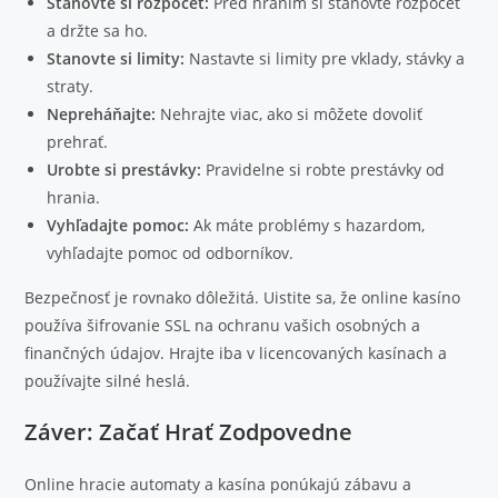
Stanovte si rozpočet:
Pred hraním si stanovte rozpočet
a držte sa ho.
Stanovte si limity:
Nastavte si limity pre vklady, stávky a
straty.
Nepreháňajte:
Nehrajte viac, ako si môžete dovoliť
prehrať.
Urobte si prestávky:
Pravidelne si robte prestávky od
hrania.
Vyhľadajte pomoc:
Ak máte problémy s hazardom,
vyhľadajte pomoc od odborníkov.
Bezpečnosť je rovnako dôležitá. Uistite sa, že online kasíno
používa šifrovanie SSL na ochranu vašich osobných a
finančných údajov. Hrajte iba v licencovaných kasínach a
používajte silné heslá.
Záver: Začať Hrať Zodpovedne
Online hracie automaty a kasína ponúkajú zábavu a