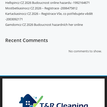
Hellspincz CZ 2026 Budoucnost online hazardu -1992164671
Mostbetkasinocz CZ 2026 – Registrace -2006475812
Kartackasinocz CZ 2026 – Registrace Vše, co potřebujete vědět
-2003092171
Gamdomcz CZ 2026 Budoucnost hazardních her online
Recent Comments
No comments to show.