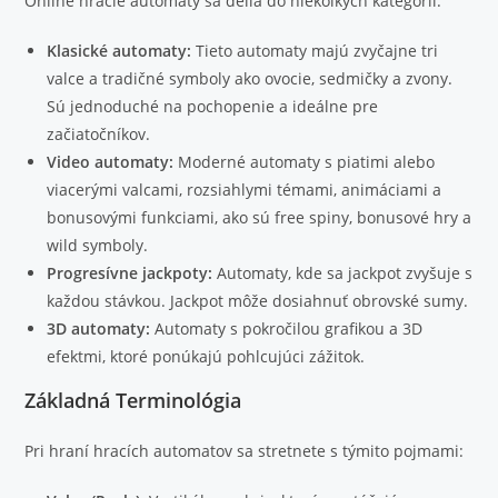
Online hracie automaty sa delia do niekoľkých kategórií:
Klasické automaty:
Tieto automaty majú zvyčajne tri
valce a tradičné symboly ako ovocie, sedmičky a zvony.
Sú jednoduché na pochopenie a ideálne pre
začiatočníkov.
Video automaty:
Moderné automaty s piatimi alebo
viacerými valcami, rozsiahlymi témami, animáciami a
bonusovými funkciami, ako sú free spiny, bonusové hry a
wild symboly.
Progresívne jackpoty:
Automaty, kde sa jackpot zvyšuje s
každou stávkou. Jackpot môže dosiahnuť obrovské sumy.
3D automaty:
Automaty s pokročilou grafikou a 3D
efektmi, ktoré ponúkajú pohlcujúci zážitok.
Základná Terminológia
Pri hraní hracích automatov sa stretnete s týmito pojmami: