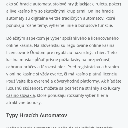
ako sú hracie automaty, stolové hry (blackjack, ruleta, poker)
a live kasíno hry so skutočnými krupiérmi. Online hracie
automaty sú digitálne verzie tradičných automatov, ktoré
ponúkajú rôzne témy, výherné línie a bonusové funkcie.
Dôležitým aspektom je výber spoľahlivého a licencovaného
online kasína. Na Slovensku sú regulované online kasína
licencované Úradom pre reguláciu hazardných hier. Tieto
kasína musia spĺňať prísne požiadavky na bezpečnosť,
ochranu hráčov a férovosť hier. Pred registráciou a hraním
v online kasíne si vždy overte, či má kasíno platnú licenciu.
Používajte iba overené a dôveryhodné platformy. Ak hľadáte
luxusnú skúsenosť, môžete sa pozrieť na stránky ako
luxury
casino slovakia
, ktoré ponúkajú rozsiahly výber hier a
atraktívne bonusy.
Typy Hracích Automatov