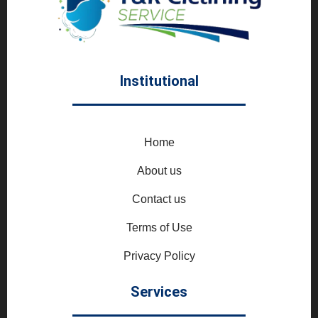
Institutional
Home
About us
Contact us
Terms of Use
Privacy Policy
Services