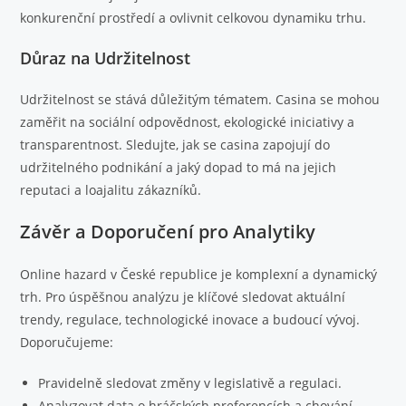
konkurenční prostředí a ovlivnit celkovou dynamiku trhu.
Důraz na Udržitelnost
Udržitelnost se stává důležitým tématem. Casina se mohou
zaměřit na sociální odpovědnost, ekologické iniciativy a
transparentnost. Sledujte, jak se casina zapojují do
udržitelného podnikání a jaký dopad to má na jejich
reputaci a loajalitu zákazníků.
Závěr a Doporučení pro Analytiky
Online hazard v České republice je komplexní a dynamický
trh. Pro úspěšnou analýzu je klíčové sledovat aktuální
trendy, regulace, technologické inovace a budoucí vývoj.
Doporučujeme:
Pravidelně sledovat změny v legislativě a regulaci.
Analyzovat data o hráčských preferencích a chování.