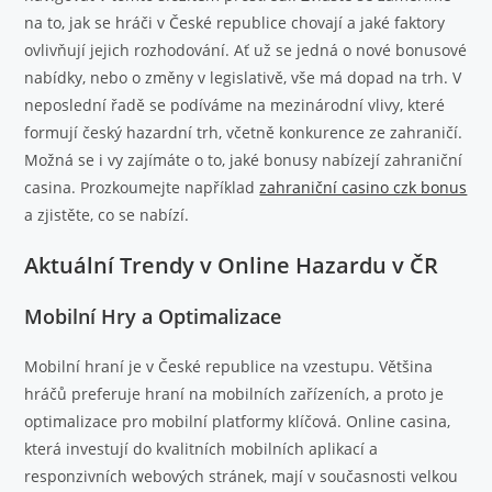
na to, jak se hráči v České republice chovají a jaké faktory
ovlivňují jejich rozhodování. Ať už se jedná o nové bonusové
nabídky, nebo o změny v legislativě, vše má dopad na trh. V
neposlední řadě se podíváme na mezinárodní vlivy, které
formují český hazardní trh, včetně konkurence ze zahraničí.
Možná se i vy zajímáte o to, jaké bonusy nabízejí zahraniční
casina. Prozkoumejte například
zahraniční casino czk bonus
a zjistěte, co se nabízí.
Aktuální Trendy v Online Hazardu v ČR
Mobilní Hry a Optimalizace
Mobilní hraní je v České republice na vzestupu. Většina
hráčů preferuje hraní na mobilních zařízeních, a proto je
optimalizace pro mobilní platformy klíčová. Online casina,
která investují do kvalitních mobilních aplikací a
responzivních webových stránek, mají v současnosti velkou