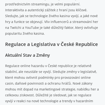
prostřednictvím streamingu, je velmi populární.
Interaktivita a autentický zážitek z hraní jsou klíčové.
Sledujte, jak se technologie živého kasina vyvíjí, a jaké nové
hry a funkce se objevují. Vliv influencerů a streamování her
na Twitchi a YouTube je také důležitý faktor, který ovlivňuje
popularitu živého kasina.
Regulace a Legislativa v České Republice
Aktuální Stav a Změny
Regulace online hazardu v České republice je relativně
stabilní, ale neustále se vyvíjí. Sledujte změny v legislativě,
které mohou ovlivnit podmínky pro provozování online
casin, daňové povinnosti a ochranu hráčů. Nové zákony
mohou mít dopad na marketingové strategie, nabídku her a
celkovou ziskovost. Důležité je sledovat, jak se regulace
vyvíjí v reakci na nové technologie a trendy v hazardním