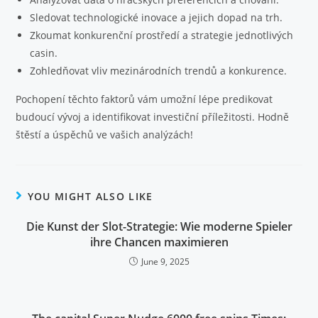
Sledovat technologické inovace a jejich dopad na trh.
Zkoumat konkurenční prostředí a strategie jednotlivých
casin.
Zohledňovat vliv mezinárodních trendů a konkurence.
Pochopení těchto faktorů vám umožní lépe predikovat
budoucí vývoj a identifikovat investiční příležitosti. Hodně
štěstí a úspěchů ve vašich analýzách!
YOU MIGHT ALSO LIKE
Die Kunst der Slot-Strategie: Wie moderne Spieler
ihre Chancen maximieren
June 9, 2025