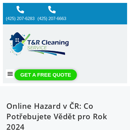
(425) 207-6283
(425) 207-6663
About us
Contact us
GET A FREE QUOTE
Online Hazard v ČR: Co
Potřebujete Vědět pro Rok
2024