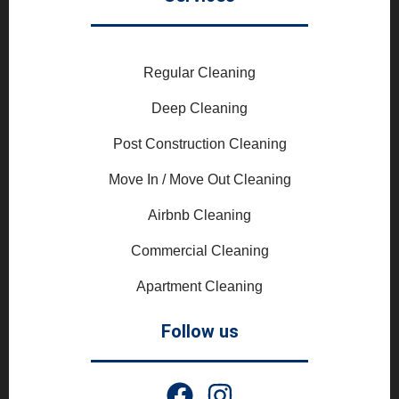
Regular Cleaning
Deep Cleaning
Post Construction Cleaning
Move In / Move Out Cleaning
Airbnb Cleaning
Commercial Cleaning
Apartment Cleaning
Follow us