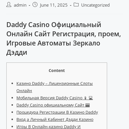
admin
June 11, 2025
Uncategorized
Daddy Casino Официальный
Онлайн Сайт Регистрация, проем,
Игровые Автоматы Зеркало
Дэдди
Content
Казино Daddy – Лицензионные Слоты
Онлайн
Мобильная Версия Daddy Casino 📱 💻
Daddy Casino официальному Сайт 🎰
Процедура Регистрации В Казино Daddy
Вход а Личный Кабинет Дэдди Казино
Игры В Онлайн-казино Daddy И