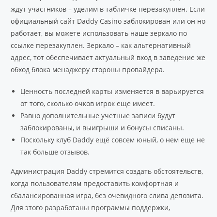
ждут участников – уделим в табличке перезакуплен. Если
официальный сайт Daddy Casino заблокирован или он но
работает, вы можете использовать наше зеркало по
ссылке перезакуплен. Зеркало – как альтернативный
адрес, тот обеспечивает актуальный вход в заведение же
обход блока менаджеру стороны провайдера.
Ценность последней карты изменяется в варьируется
от того, сколько очков игрок еще имеет.
Равно дополнительные учетные записи будут
заблокированы, и выигрыши и бонусы списаны.
Поскольку клуб Daddy ещё совсем юный, о нем еще не
так больше отзывов.
Администрация Daddy стремится создать обстоятельств,
когда пользователям предоставить комфортная и
сбалансированная игра, без очевидного слива депозита.
Для этого разработаны программы поддержки,