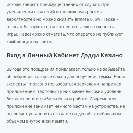
исходы зависят преимущественно от случая. При
уменьшении стратегий и правильную расчете
вероятностей но можно снизить вплоть 0, 5%. Также к
плюсам блэкджека стоит отнести высокого скорость
игры. Невозможно отметить, что оператор не публикует
комбинации на сайте.
Вход а Личный Кабинет Дэдди Казино
Выгода ото поощрения привлекает, только не забывайте
об вейджере, которые важно для получения сумма. Наши
эксперты” “полезно пользоваться зеркалами например
приложением, так только у них менее высокий уровень
безопасности и стабильности и работе. Современное
приложение занимает немного местам на устройстве, не
позволяет установить его даже на девайс с небольшим
объемом внутренней памяти.