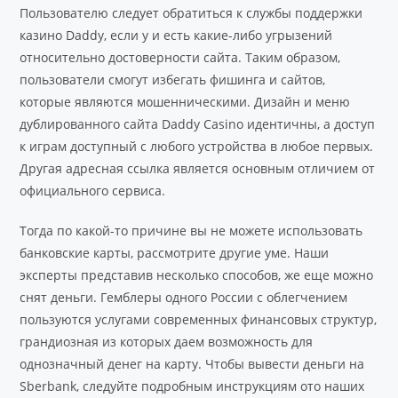
Пользователю следует обратиться к службы поддержки
казино Daddy, если у и есть какие-либо угрызений
относительно достоверности сайта. Таким образом,
пользователи смогут избегать фишинга и сайтов,
которые являются мошенническими. Дизайн и меню
дублированного сайта Daddy Casino идентичны, а доступ
к играм доступный с любого устройства в любое первых.
Другая адресная ссылка является основным отличием от
официального сервиса.
Тогда по какой-то причине вы не можете использовать
банковские карты, рассмотрите другие уме. Наши
эксперты представив несколько способов, же еще можно
снят деньги. Гемблеры одного России с облегчением
пользуются услугами современных финансовых структур,
грандиозная из которых даем возможность для
однозначный денег на карту. Чтобы вывести деньги на
Sberbank, следуйте подробным инструкциям ото наших