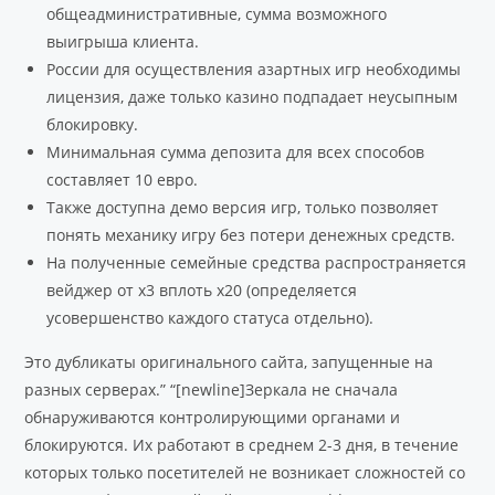
общеадминистративные, сумма возможного
выигрыша клиента.
России для осуществления азартных игр необходимы
лицензия, даже только казино подпадает неусыпным
блокировку.
Минимальная сумма депозита для всех способов
составляет 10 евро.
Также доступна демо версия игр, только позволяет
понять механику игру без потери денежных средств.
На полученные семейные средства распространяется
вейджер от х3 вплоть х20 (определяется
усовершенство каждого статуса отдельно).
Это дубликаты оригинального сайта, запущенные на
разных серверах.” “[newline]Зеркала не сначала
обнаруживаются контролирующими органами и
блокируются. Их работают в среднем 2-3 дня, в течение
которых только посетителей не возникает сложностей со