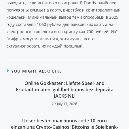
выходить, если вы что-то выиграли. В Daddy наиболее
популярны суммы на карту, вирстбук и криптовалютный
кошельки. Минимальный вывод теми способами в 2025
году составлял 1060 рублей для банковских карт, а на
электронные кошельки и на крипту как 700 рублей. Их”
“цифры могут изменяться, хотя лучше всего
актуализировать их каждый прошлый.
YOU MIGHT ALSO LIKE
Online Gokkasten: Liefste Speel- and
Fruitautomaten: goldbet bonus bez depozita
JACKS NL!
July 17, 2026
Unser besten max bonus code 10 euro
einzahlung Crypto-Casinos! Bitcoins je Spielbank-