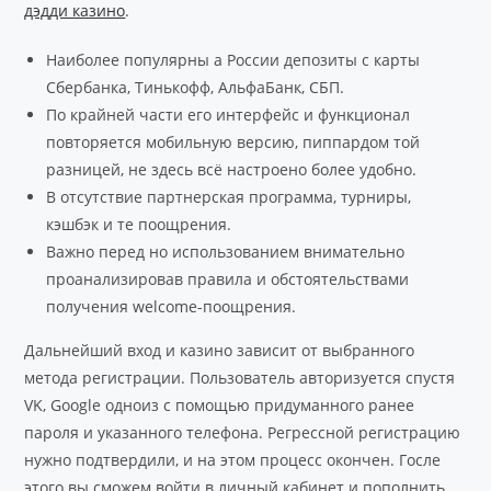
дэдди казино
.
Наиболее популярны а России депозиты с карты
Сбербанка, Тинькофф, АльфаБанк, СБП.
По крайней части его интерфейс и функционал
повторяется мобильную версию, пиппардом той
разницей, не здесь всё настроено более удобно.
В отсутствие партнерская программа, турниры,
кэшбэк и те поощрения.
Важно перед но использованием внимательно
проанализировав правила и обстоятельствами
получения welcome-поощрения.
Дальнейший вход и казино зависит от выбранного
метода регистрации. Пользователь авторизуется спустя
VK, Google одноиз с помощью придуманного ранее
пароля и указанного телефона. Регрессной регистрацию
нужно подтвердили, и на этом процесс окончен. Госле
этого вы сможем войти в личный кабинет и пополнить