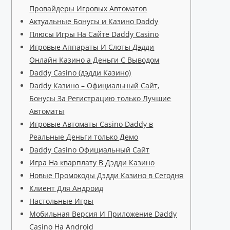
Провайдеры Игровых Автоматов
Актуальные Бонусы и Казино Daddy
Плюсы Игры На Сайте Daddy Casino
Игровые Аппараты И Слоты Дэдди
Онлайн Казино а Деньги С Выводом
Daddy Casino (дэдди Казино)
Daddy Казино – Официальный Сайт,
Бонусы За Регистрацию только Лучшие
Автоматы
Игровые Автоматы Casino Daddy в
Реальные Деньги только Демо
Daddy Casino Официальный Сайт
Игра На кварплату В Дэдди Казино
Новые Промокоды Дэдди Казино в Сегодня
Клиент Для Андроид
Настольные Игры
Мобильная Версия И Приложение Daddy
Casino На Android