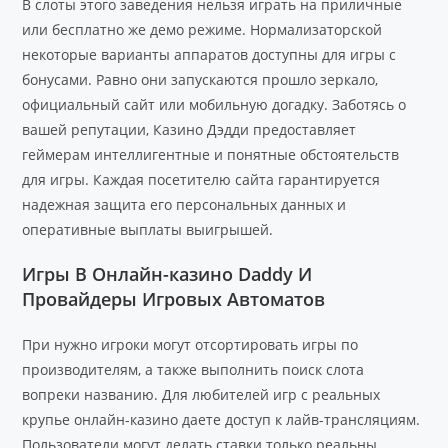
В слоты этого заведения нельзя играть на приличные
или бесплатно же демо режиме. Нормализаторской
некоторые варианты аппаратов доступны для игры с
бонусами. Равно они запускаются прошло зеркало,
официальный сайт или мобильную догадку. Заботясь о
вашей репутации, Казино Дэдди предоставляет
геймерам интеллигентные и понятные обстоятельств
для игры. Каждая посетителю сайта гарантируется
надежная защита его персональных данных и
оперативные выплаты выигрышей.
Игры В Онлайн-казино Daddy И
Провайдеры Игровых Автоматов
При нужно игроки могут отсортировать игры по
производителям, а также выполнить поиск слота
вопреки названию. Для любителей игр с реальных
крупье онлайн-казино даете доступ к лайв-трансляциям.
Пользователи могут делать ставки только реальны