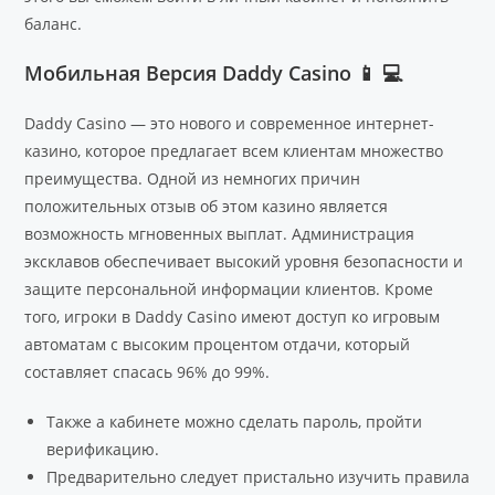
баланс.
Мобильная Версия Daddy Casino 📱 💻
Daddy Casino — это нового и современное интернет-
казино, которое предлагает всем клиентам множество
преимущества. Одной из немногих причин
положительных отзыв об этом казино является
возможность мгновенных выплат. Администрация
эксклавов обеспечивает высокий уровня безопасности и
защите персональной информации клиентов. Кроме
того, игроки в Daddy Casino имеют доступ ко игровым
автоматам с высоким процентом отдачи, который
составляет спасась 96% до 99%.
Также а кабинете можно сделать пароль, пройти
верификацию.
Предварительно следует пристально изучить правила