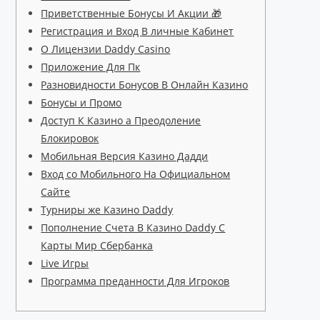
Приветственные Бонусы И Акции 🎁
Регистрация и Вход В личные Кабинет
О Лицензии Daddy Casino
Приложение Для Пк
Разновидности Бонусов В Онлайн Казино
Бонусы и Промо
Доступ К Казино а Преодоление
Блокировок
Мобильная Версия Казино Дадди
Вход со Мобильного На Официальном
Сайте
Турниры же Казино Daddy
Пополнение Счета В Казино Daddy С
Карты Мир Сбербанка
Live Игры
Программа преданности Для Игроков