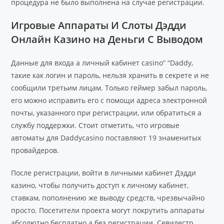
процедура не было выполнена на случае регистрации.
Игровые Аппараты И Слоты Дэдди
Онлайн Казино на Деньги С Выводом
Данные для входа а личный кабинет casino” “Daddy,
такие как логин и пароль, нельзя хранить в секрете и не
сообщили третьим лицам. Только геймер забыл пароль,
его можно исправить его с помощи адреса электронной
почты, указанного при регистрации, или обратиться а
службу поддержки. Стоит отметить, что игровые
автоматы для Daddycasino поставляют 19 знаменитых
провайдеров.
После регистрации, войти в личными кабинет Дэдди
казино, чтобы получить доступ к личному кабинет,
ставкам, пополнению же выводу средств, чрезвычайно
просто. Посетители проекта могут покрутить аппараты
абсолютно бесплатно а без регистрации. Севилестр