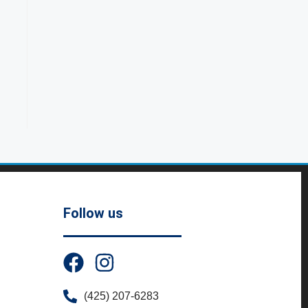
Follow us
(425) 207-6283