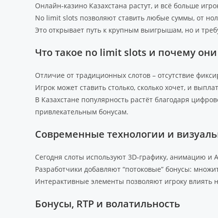
Онлайн‑казино Казахстана растут, и всё больше игрок
No limit slots позволяют ставить любые суммы, от нол
Это открывает путь к крупным выигрышам, но и треб
Что такое no limit slots и почему о
Отличие от традиционных слотов – отсутствие фикс
Игрок может ставить столько, сколько хочет, и вып
В Казахстане популярность растёт благодаря цифро
привлекательным бонусам.
Современные технологии и визуал
Сегодня слоты используют 3D‑графику, анимацию и A
Разработчики добавляют “потоковые” бонусы: множите
Интерактивные элементы позволяют игроку влиять н
Бонусы, RTP и волатильность