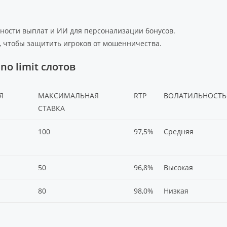
ности выплат и ИИ для персонализации бонусов.
, чтобы защитить игроков от мошенничества.
o limit слотов
Я
МАКСИМАЛЬНАЯ
RTP
ВОЛАТИЛЬНОСТЬ
СТАВКА
100
97,5%
Средняя
50
96,8%
Высокая
80
98,0%
Низкая