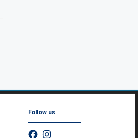
Follow us