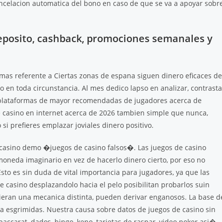
 cancelacion automatica del bono en caso de que se va a apoyar sobr
eposito, cashback, promociones semanales y
mas referente a Ciertas zonas de espana siguen dinero eficaces de
o en toda circunstancia. Al mes dedico lapso en analizar, contrasta
plataformas de mayor recomendadas de jugadores acerca de
e casino en internet acerca de 2026 tambien simple que nunca,
si prefieres emplazar joviales dinero positivo.
 casino demo �juegos de casino falsos�. Las juegos de casino
oneda imaginario en vez de hacerlo dinero cierto, por eso no
sto es sin duda de vital importancia para jugadores, ya que las
 casino desplazandolo hacia el pelo posibilitan probarlos suin
uvieran una mecanica distinta, pueden derivar enganosos. La base d
ra esgrimidas. Nuestra causa sobre datos de juegos de casino sin
 baccarat, dados, bingo, keno, tarjetas de raspar, video poker asi�