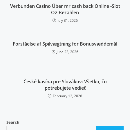
Verbunden Casino Über mr cash back Online -Slot
O2 Bezahlen
July 31, 2026
Forståelse af Spilvægtning for Bonusvæddemål
June 23, 2026
České kasína pre Slovákov: Všetko, čo
potrebujete vedieť
February 12, 2026
Search