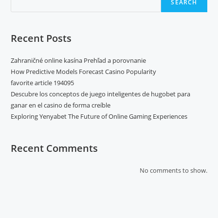
SEARCH
Recent Posts
Zahraničné online kasína Prehľad a porovnanie
How Predictive Models Forecast Casino Popularity
favorite article 194095
Descubre los conceptos de juego inteligentes de hugobet para
ganar en el casino de forma creíble
Exploring Yenyabet The Future of Online Gaming Experiences
Recent Comments
No comments to show.