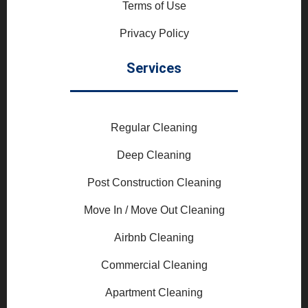
Terms of Use
Privacy Policy
Services
Regular Cleaning
Deep Cleaning
Post Construction Cleaning
Move In / Move Out Cleaning
Airbnb Cleaning
Commercial Cleaning
Apartment Cleaning