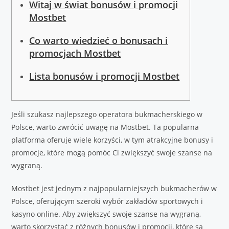
Witaj w świat bonusów i promocji
Mostbet
Co warto wiedzieć o bonusach i
promocjach Mostbet
Lista bonusów i promocji Mostbet
Jeśli szukasz najlepszego operatora bukmacherskiego w
Polsce, warto zwrócić uwagę na Mostbet. Ta popularna
platforma oferuje wiele korzyści, w tym atrakcyjne bonusy i
promocje, które mogą pomóc Ci zwiększyć swoje szanse na
wygraną.
Mostbet jest jednym z najpopularniejszych bukmacherów w
Polsce, oferującym szeroki wybór zakładów sportowych i
kasyno online. Aby zwiększyć swoje szanse na wygraną,
warto skorzystać z różnych bonusów i promocji, które są