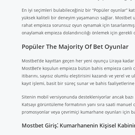
En iyi seçimleri bulabileceğiniz bir “Popüler oyunlar” k
yüksek kaliteli bir deneyim yaşamanızı sağlar. Mostbet 
rahat empieza sorunsuz oyun oynamak için tasarlanmış a
onaylamak empieza dolandırıcılığı önlemek için gerekli 
Popüler The Majority Of Bet Oyunlar
Mostbet’de kayıttan geçen her yeni oyunçu Liraya kad
MostBet’e koşulun empieza bütün bahis empieza canlı cas
itibarını, sayısız olumlu eleştirisini kazandı ve yerel v
kayıt işlemi, basit bir süreç sunar ve bahis faaliyetlerine
Sitenin mobil versiyonunda destekleniyorlar ancak bazı 
Katsayı görüntüleme formatının yanı sıra saati manuel ola
promosyonlar veya çevrimiçi kumarhane oyunları için ba
Mostbet Giriş⁚ Kumarhanenin Kişisel Kabinine