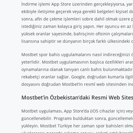
İndirme işlemi App Store üzerinden gerçekleşiyorsa, ya
ekibiyle iletişime geçerek veya gerekli belgeleri kişis
sonra, afin de çekme işlemleri sobre dahil olmak üzere 
istediğiniz zaman kolayca giriş yapın. Her oyuncu en 
yüksek oranlar sayesinde, bahisçinin ofisinin çalışmalar
lisansına sahiptir ve dünyanın birçok farklı ülkesindeki
Mostbet spor bahis uygulamalarını nasıl indireceğinizi 
yeterlidir. Mostbet uygulamasının başlıca özellikleri ara
oynamalarına olanak tanıyan canlı bahis bulunmaktadır. 
rekabetçi oranlar sağlar. Google, doğrudan kumarla ilgi
dosyasını doğrudan Mostbet’in resmî web sitesinden indi
Mostbet’in Özbekistan’daki Resmi Web Sites
Mostbet uygulaması, App Store’da (iOS cihazlar için) vey
güncellenebilir. Programı bulduktan sonra, güncellemeler
yükleyin. Mostbet Türkiye her zaman spor bahisleri olma