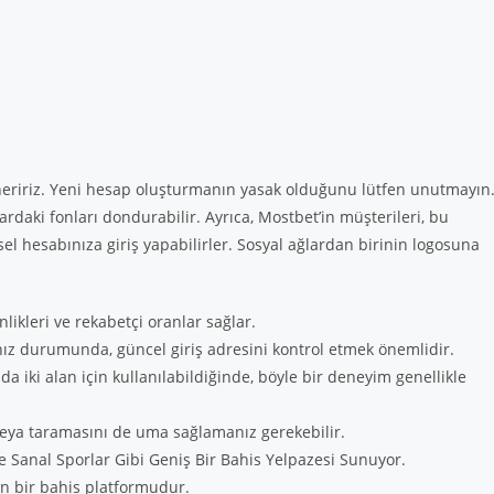
neririz. Yeni hesap oluşturmanın yasak olduğunu lütfen unutmayın
rdaki fonları dondurabilir. Ayrıca, Mostbet’in müşterileri, bu
sel hesabınıza giriş yapabilirler. Sosyal ağlardan birinin logosuna
likleri ve rekabetçi oranlar sağlar.
ız durumunda, güncel giriş adresini kontrol etmek önemlidir.
nda iki alan için kullanılabildiğinde, böyle bir deneyim genellikle
 veya taramasını de uma sağlamanız gerekebilir.
e Sanal Sporlar Gibi Geniş Bir Bahis Yelpazesi Sunuyor.
an bir bahis platformudur.