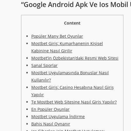
“Google Android Apk Ve Ios Mobil
Content
Popüler Many Bet Oyunlar
Mostbet Giriş⁚ Kumarhanenin Kişisel
Kabinine Nasıl Girilir
Mostbet’in Özbekistan’daki Resmi Web Sitesi
Sanal Sporlar
Mostbet Uygulamasında Bonuslar Nasıl
Kullanılır?
Mostbet Giriş⁚ Casino Hesabına Nasıl Giriş
Yapılır
Te Mostbet Web Sitesine Nasıl Giriş Yapılır?
En Popüler Oyunlar
Mostbet Uygulama İndirme
Bahis Nasıl Oynanır