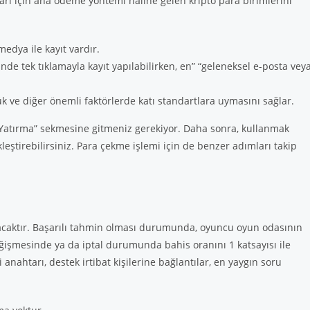
ları için ana ödeme yöntemi haline gelen kripto para birimlerini
edya ile kayıt vardır.
e tek tıklamayla kayıt yapılabilirken, en” “geleneksel e-posta vey
ük ve diğer önemli faktörlerde katı standartlara uymasını sağlar.
 “Yatırma” sekmesine gitmeniz gerekiyor. Daha sonra, kullanmak
leştirebilirsiniz. Para çekme işlemi için de benzer adımları takip
acaktır. Başarılı tahmin olması durumunda, oyuncu oyun odasının
ğişmesinde ya da iptal durumunda bahis oranını 1 katsayısı ile
nahtarı, destek irtibat kişilerine bağlantılar, en yaygın soru