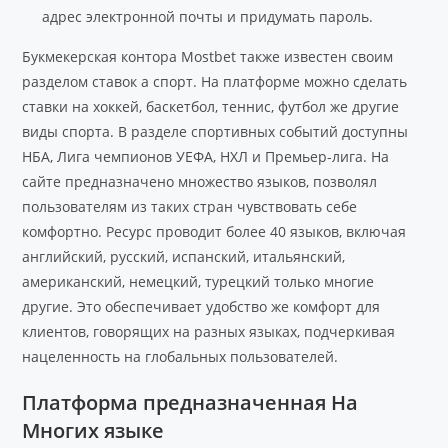
адрес электронной почты и придумать пароль.
Букмекерская контора Mostbet также известен своим
разделом ставок а спорт. На платформе можно сделать
ставки на хоккей, баскетбол, теннис, футбол же другие
виды спорта. В разделе спортивных событий доступны
НБА, Лига чемпионов УЕФА, НХЛ и Премьер-лига. На
сайте предназначено множество языков, позволял
пользователям из таких стран чувствовать себе
комфортно. Ресурс проводит более 40 языков, включая
английский, русский, испанский, итальянский,
американский, немецкий, турецкий только многие
другие. Это обеспечивает удобство же комфорт для
клиентов, говорящих на разных языках, подчеркивая
нацеленность на глобальных пользователей.
Платформа предназначенная На
Многих языке