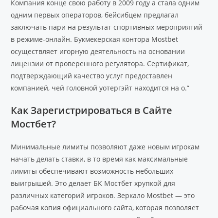
Компания конце свою работу в 2009 году а стала одним
одним первых операторов, бейсибцем предлагал
заключать пари на результат спортивных мероприятий
в режиме-онлайн. Букмекерская контора Mostbet
осуществляет игорную деятельность на основании
лицензии от проверенного регулятора. Сертификат,
подтверждающий качество услуг предоставлен
компанией, чей головной уотергэйт находится на о.”
Как Зарегистрироваться в Сайте
Мостбет?
Минимальные лимиты позволяют даже новым игрокам
начать делать ставки, в то время как максимальные
лимиты обеспечивают возможность небольших
выигрышей. Это делает БК Мостбет хрупкой для
различных категорий игроков. Зеркало Mostbet — это
рабочая копия официального сайта, которая позволяет