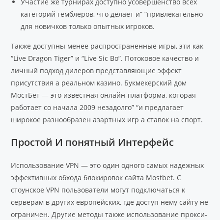
Участие же турнирах доступно усовершенство всех
категорий гемблеров, что делает и” “привлекательно
для новичков только опытных игроков.
Также доступны менее распространенные игры, эти как
“Live Dragon Tiger” и “Live Sic Bo”. Потоковое качество и
личный подход дилеров представляющие эффект
присутствия а реальном казино. Букмекерский дом
МостБет — это известная онлайн-платформа, которая
работает со начала 2009 незадолго” “и предлагает
широкое разнообразен азартных игр а ставок на спорт.
Простой И понятный Интерфейс
Использование VPN — это один одного самых надежных
эффективных обхода блокировок сайта Mostbet. С
стоунское VPN пользователи могут подключаться к
серверам в других европейских, где доступ нему сайту не
ограничен. Другие методы также использование прокси-