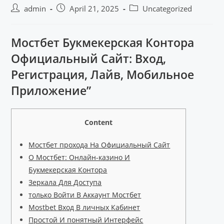
admin
April 21, 2025
Uncategorized
Мостбет Букмекерская Контора
Официальный Сайт: Вход,
Регистрация, Лайв, Мобильное
Приложение”
Content
Мостбет прохода На Официальный Сайт
О Мостбет: Онлайн-казино И
Букмекерская Контора
Зеркала Для Доступа
только Войти В Аккаунт Мостбет
Mostbet Вход В личных Кабинет
Простой И понятный Интерфейс