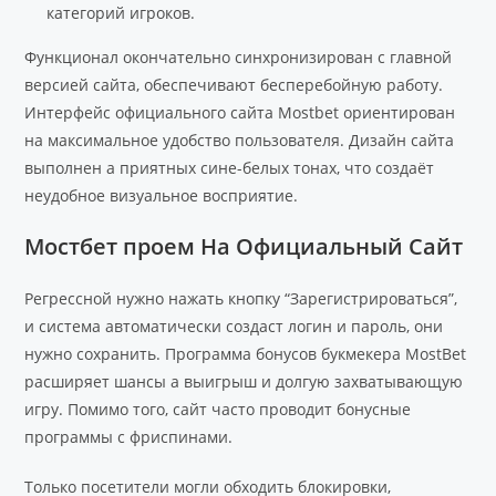
категорий игроков.
Функционал окончательно синхронизирован с главной
версией сайта, обеспечивают бесперебойную работу.
Интерфейс официального сайта Mostbet ориентирован
на максимальное удобство пользователя. Дизайн сайта
выполнен а приятных сине-белых тонах, что создаёт
неудобное визуальное восприятие.
Мостбет проем На Официальный Сайт
Регрессной нужно нажать кнопку “Зарегистрироваться”,
и система автоматически создаст логин и пароль, они
нужно сохранить. Программа бонусов букмекера MostBet
расширяет шансы а выигрыш и долгую захватывающую
игру. Помимо того, сайт часто проводит бонусные
программы с фриспинами.
Только посетители могли обходить блокировки,