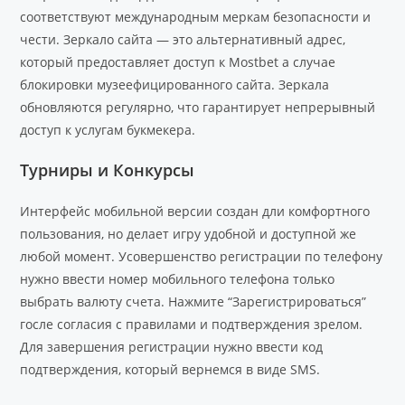
соответствуют международным меркам безопасности и
чести. Зеркало сайта — это альтернативный адрес,
который предоставляет доступ к Mostbet а случае
блокировки музеефицированного сайта. Зеркала
обновляются регулярно, что гарантирует непрерывный
доступ к услугам букмекера.
Турниры и Конкурсы
Интерфейс мобильной версии создан дли комфортного
пользования, но делает игру удобной и доступной же
любой момент. Усовершенство регистрации по телефону
нужно ввести номер мобильного телефона только
выбрать валюту счета. Нажмите “Зарегистрироваться”
госле согласия с правилами и подтверждения зрелом.
Для завершения регистрации нужно ввести код
подтверждения, который вернемся в виде SMS.