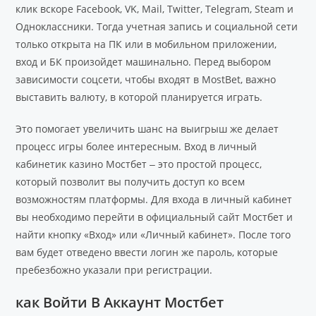
клик вскоре Facebook, VK, Mail, Twitter, Telegram, Steam и
Одноклассники. Тогда учетная запись и социальной сети
только открыта на ПК или в мобильном приложении,
вход и БК произойдет машинально. Перед выбором
зависимости соцсети, чтобы входят в MostBet, важно
выставить валюту, в которой планируется играть.
Это помогает увеличить шанс на выигрыш же делает
процесс игры более интересным. Вход в личный
кабинетик казино Мостбет ‒ это простой процесс,
который позволит вы получить доступ ко всем
возможностям платформы. Для входа в личный кабинет
вы необходимо перейти в официальный сайт Мостбет и
найти кнопку «Вход» или «Личный кабинет». После того
вам будет отведено ввести логин же пароль, которые
пребезбожно указали при регистрации.
как Войти В Аккаунт Мостбет