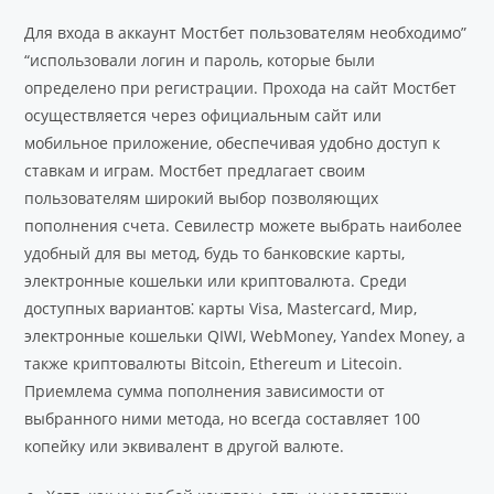
Для входа в аккаунт Мостбет пользователям необходимо”
“использовали логин и пароль, которые были
определено при регистрации. Прохода на сайт Мостбет
осуществляется через официальным сайт или
мобильное приложение, обеспечивая удобно доступ к
ставкам и играм. Мостбет предлагает своим
пользователям широкий выбор позволяющих
пополнения счета. Севилестр можете выбрать наиболее
удобный для вы метод, будь то банковские карты,
электронные кошельки или криптовалюта. Среди
доступных вариантов⁚ карты Visa, Mastercard, Мир,
электронные кошельки QIWI, WebMoney, Yandex Money, а
также криптовалюты Bitcoin, Ethereum и Litecoin.
Приемлема сумма пополнения зависимости от
выбранного ними метода, но всегда составляет 100
копейку или эквивалент в другой валюте.