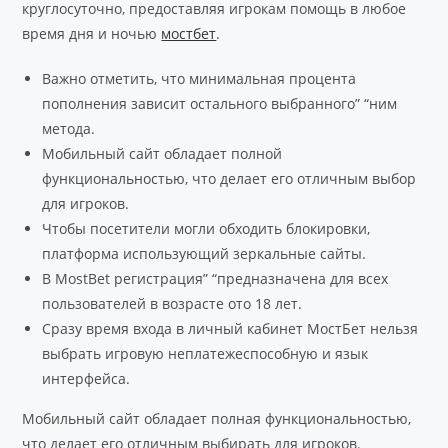
круглосуточно, предоставляя игрокам помощь в любое
время дня и ночью
мостбет
.
Важно отметить, что минимальная процента
пополнения зависит остального выбранного” “ним
метода.
Мобильный сайт обладает полной
функциональностью, что делает его отличным выбор
для игроков.
Чтобы посетители могли обходить блокировки,
платформа использующий зеркальные сайты.
В MostBet регистрация” “предназначена для всех
пользователей в возрасте ото 18 лет.
Сразу время входа в личный кабинет МостБет нельзя
выбрать игровую неплатежеспособную и язык
интерфейса.
Мобильный сайт обладает полная функциональностью,
что делает его отличным выбирать для игроков.