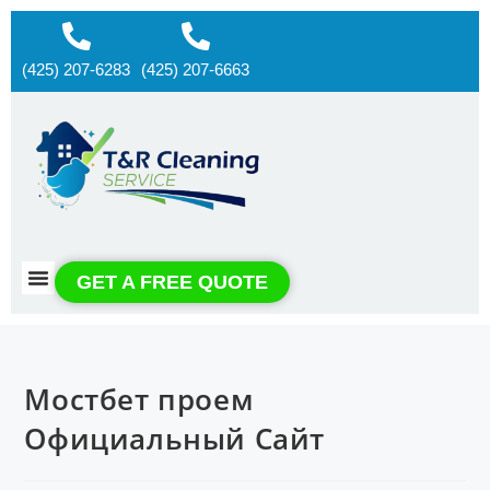
(425) 207-6283
(425) 207-6663
About us
Contact us
GET A FREE QUOTE
Мостбет проем
Официальный Сайт