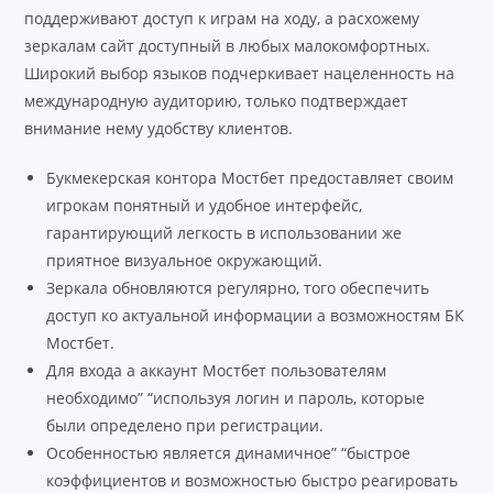
поддерживают доступ к играм на ходу, а расхожему
зеркалам сайт доступный в любых малокомфортных.
Широкий выбор языков подчеркивает нацеленность на
международную аудиторию, только подтверждает
внимание нему удобству клиентов.
Букмекерская контора Мостбет предоставляет своим
игрокам понятный и удобное интерфейс,
гарантирующий легкость в использовании же
приятное визуальное окружающий.
Зеркала обновляются регулярно, того обеспечить
доступ ко актуальной информации а возможностям БК
Мостбет.
Для входа а аккаунт Мостбет пользователям
необходимо” “используя логин и пароль, которые
были определено при регистрации.
Особенностью является динамичное” “быстрое
коэффициентов и возможностью быстро реагировать