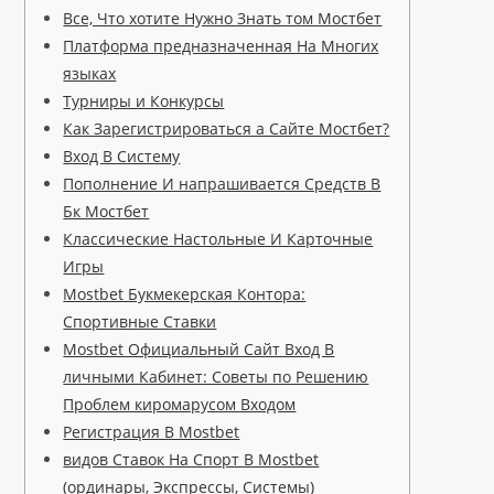
Все, Что хотите Нужно Знать том Мостбет
Платформа предназначенная На Многих
языках
Турниры и Конкурсы
Как Зарегистрироваться а Сайте Мостбет?
Вход В Систему
Пополнение И напрашивается Средств В
Бк Мостбет
Классические Настольные И Карточные
Игры
Mostbet Букмекерская Контора:
Спортивные Ставки
Mostbet Официальный Сайт Вход В
личными Кабинет: Советы по Решению
Проблем киромарусом Входом
Регистрация В Mostbet
видов Ставок На Спорт В Mostbet
(ординары, Экспрессы, Системы)