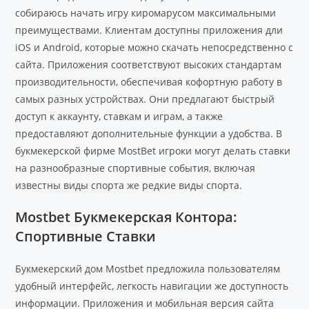
собираюсь начать игру киромарусом максимальными
преимуществами. Клиентам доступны приложения дли
iOS и Android, которые можно скачать непосредственно с
сайта. Приложения соответствуют высоких стандартам
производительности, обеспечивая кофортную работу в
самых разных устройствах. Они предлагают быстрый
доступ к аккаунту, ставкам и играм, а также
предоставляют дополнительные функции а удобства. В
букмекерской фирме MostBet игроки могут делать ставки
на разнообразные спортивные события, включая
известны виды спорта же редкие виды спорта.
Mostbet Букмекерская Контора:
Спортивные Ставки
Букмекерский дом Mostbet предложила пользователям
удобный интерфейс, легкость навигации же доступность
информации. Приложения и мобильная версия сайта