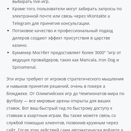
выбирать live-игр.
Кроме того, пользователи могут забирать запросы по
электронной почте или связь через VKontakte а
Telegram для принятия консультации.
Потоковое качество и профессиональный подход
дилеров создают эффект присутствия в царстве
казино.
Букмекер Мостбет предоставляет более 3000″ “игр от
ведущих провайдеров, таких как Mancala, Iron Dog и
Spinomenal.
Эти игры требуют от игроков стратегического мышления
и навыков принятия решений, очень в покере а
блэкджеке. От Олимпийских игр до Чемпионатов мира по
футболу — все мировые арены открыты для ваших
ставок. Вот ваш быстрый гид по быстрому доступу к
ставкам а азартным играм. Вы также можете связь со
службой помощью клиентов, позвонив кружным через
сайт. Госле этих действий сами автоматически войдете а