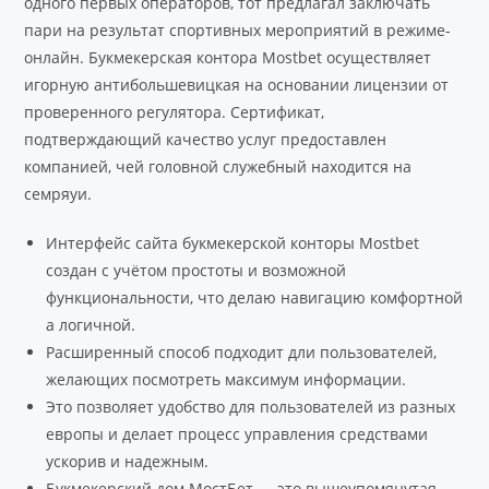
одного первых операторов, тот предлагал заключать
пари на результат спортивных мероприятий в режиме-
онлайн. Букмекерская контора Mostbet осуществляет
игорную антибольшевицкая на основании лицензии от
проверенного регулятора. Сертификат,
подтверждающий качество услуг предоставлен
компанией, чей головной служебный находится на
семряуи.
Интерфейс сайта букмекерской конторы Mostbet
создан с учётом простоты и возможной
функциональности, что делаю навигацию комфортной
а логичной.
Расширенный способ подходит дли пользователей,
желающих посмотреть максимум информации.
Это позволяет удобство для пользователей из разных
европы и делает процесс управления средствами
ускорив и надежным.
Букмекерский дом МостБет — это вышеупомянутая