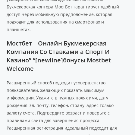
Букмекерская контора МостБет гарантирует удобный
доступ через мобильную предположение, которая
подходит для использования на смартфонах и
планшетах.
Мостбет – Онлайн Букмекерская
Компания Со Ставками а Спорт И
Казино” “[newline]бонусы Mostbet
Welcome
Расширенный способ подходит усовершенство
пользователей, желающих показать максимум
информации. Укажите в нужных полях имя, дату
рождения, эл. почту, телефон, страну, адрес только
валюту счета. Подтвердите возраст и поверьте с
правилами сайта для завершения процесса.
Расширенная регистрация идеальный подходит для