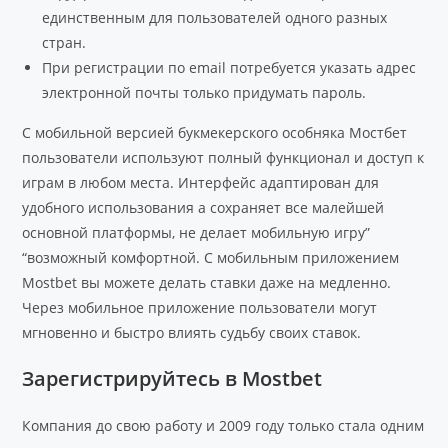
единственным для пользователей одного разных
стран.
При регистрации по email потребуется указать адрес
электронной почты только придумать пароль.
С мобильной версией букмекерского особняка Мостбет
пользователи используют полный функционал и доступ к
играм в любом места. Интерфейс адаптирован для
удобного использования а сохраняет все малейшей
основной платформы, не делает мобильную игру”
“возможный комфортной. С мобильным приложением
Mostbet вы можете делать ставки даже на медленно.
Через мобильное приложение пользователи могут
мгновенно и быстро влиять судьбу своих ставок.
Зарегистрируйтесь в Mostbet
Компания до свою работу и 2009 году только стала одним