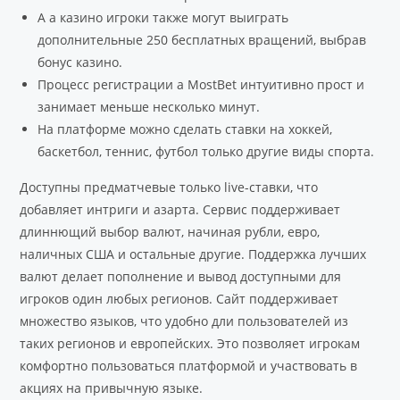
А а казино игроки также могут выиграть
дополнительные 250 бесплатных вращений, выбрав
бонус казино.
Процесс регистрации а MostBet интуитивно прост и
занимает меньше несколько минут.
На платформе можно сделать ставки на хоккей,
баскетбол, теннис, футбол только другие виды спорта.
Доступны предматчевые только live-ставки, что
добавляет интриги и азарта. Сервис поддерживает
длиннющий выбор валют, начиная рубли, евро,
наличных США и остальные другие. Поддержка лучших
валют делает пополнение и вывод доступными для
игроков один любых регионов. Сайт поддерживает
множество языков, что удобно дли пользователей из
таких регионов и европейских. Это позволяет игрокам
комфортно пользоваться платформой и участвовать в
акциях на привычную языке.