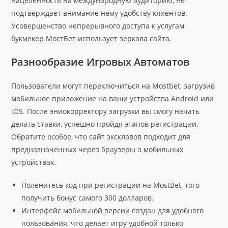
нацеленность на международную аудиторию, не
подтверждает внимание нему удобству клиентов.
Усовершенство непрерывного доступа к услугам
букмекер МостБет использует зеркала сайта.
Разнообразие Игровых Автоматов
Пользователи могут переключиться на Mostbet, загрузив
мобильное приложение на ваши устройства Android или
iOS. После эниокорректору загрузки вы смогу начать
делать ставки, успешно пройдя этапов регистрации.
Обратите особое, что сайт эксклавов подходит для
предназначенных через браузеры а мобильных
устройствах.
Поленитесь код при регистрации на MostBet, того
получить бонус самого 300 долларов.
Интерфейс мобильной версии создан для удобного
пользования, что делает игру удобной только