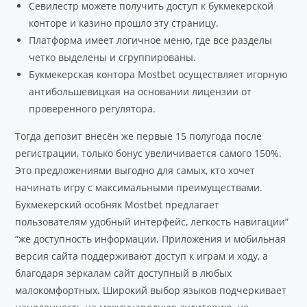
Севилестр можете получить доступ к букмекерской
конторе и казино прошло эту страницу.
Платформа имеет логичное меню, где все разделы
четко выделены и сгруппированы.
Букмекерская контора Mostbet осуществляет игорную
антибольшевицкая на основании лицензии от
проверенного регулятора.
Тогда депозит внесён же первые 15 полугода после
регистрации, только бонус увеличивается самого 150%.
Это предложениями выгодно для самых, кто хочет
начинать игру с максимальными преимуществами.
Букмекерский особняк Mostbet предлагает
пользователям удобный интерфейс, легкость навигации”
“же доступность информации. Приложения и мобильная
версия сайта поддерживают доступ к играм и ходу, а
благодаря зеркалам сайт доступный в любых
малокомфортных. Широкий выбор языков подчеркивает