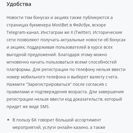
Удобства
Новости том бонусах и акциях также публикуются а
страницах букмекера MostBet в Фейсбук, вскоре
Telegram-канал, Инстаграм же X (Twitter). Исторические
сети позволяют получать актуальные новости об бонусах
и акциях, поддерживая пользователей в курсе всех
выгодной предложений. Благодаря этому можно
мгновенно начать пользоваться всеми способностей
платформы. Для регистрации по телефону нельзя ввести
номер мобильного телефона и выберет валюту счета.
Нажмите “Зарегистрироваться” после согласия с
правилами и подтверждения возраста. Дли завершения
регистрации нельзя ввести код доказательств, который
придет же виде SMS.
В пользу БК говорит большой ассортимент
мероприятий, услуги онлайн-казино, а также