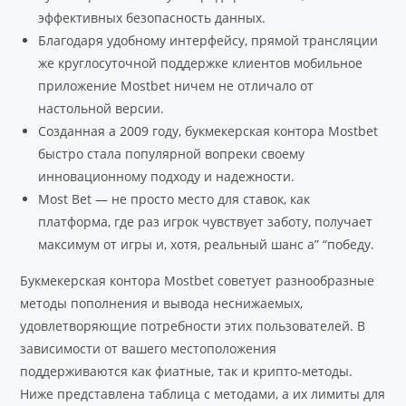
эффективных безопасность данных.
Благодаря удобному интерфейсу, прямой трансляции
же круглосуточной поддержке клиентов мобильное
приложение Mostbet ничем не отличало от
настольной версии.
Созданная а 2009 году, букмекерская контора Mostbet
быстро стала популярной вопреки своему
инновационному подходу и надежности.
Most Bet — не просто место для ставок, как
платформа, где раз игрок чувствует заботу, получает
максимум от игры и, хотя, реальный шанс а” “победу.
Букмекерская контора Mostbet советует разнообразные
методы пополнения и вывода неснижаемых,
удовлетворяющие потребности этих пользователей. В
зависимости от вашего местоположения
поддерживаются как фиатные, так и крипто-методы.
Ниже представлена таблица с методами, а их лимиты для