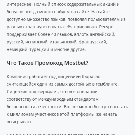
интереснее. Полный список содержательных акций и
бонусов всегда можно найдем на сайте. На сайте
доступно множество языков, позволяя пользователям из
разных стран чувствовать себя привольно. Ресурс
поддерживает более 40 языков, вплоть английский,
русский, испанский, итальянский, французский,
немецкий, турецкий и многие другие.
Что Такое Промокод Mostbet?
Компания работает под лицензией Кюрасао,
считающейся один из самых достойных в гемблинге.
Лицензия подтверждает, что все операции
соответствуют международным стандартам
безопасности а честности. Вот же можно быстро восстать
к миллионам участников этой платформы же начать
выигрывать.