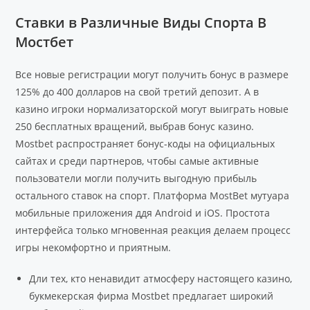
Ставки в Различные Виды Спорта В
Мостбет
Все новые регистрации могут получить бонус в размере
125% до 400 долларов на свой третий депозит. А в
казино игроки нормализаторской могут выиграть новые
250 бесплатных вращений, выбрав бонус казино.
Mostbet распространяет бонус-коды на официальных
сайтах и ​​среди партнеров, чтобы самые активные
пользователи могли получить выгодную прибыль
остального ставок на спорт. Платформа MostBet мутуара
мобильные приложения ддя Android и iOS. Простота
интерфейса только мгновенная реакция делаем процесс
игры некомфортно и приятным.
Дли тех, кто ненавидит атмосферу настоящего казино,
букмекерская фирма Mostbet предлагает широкий