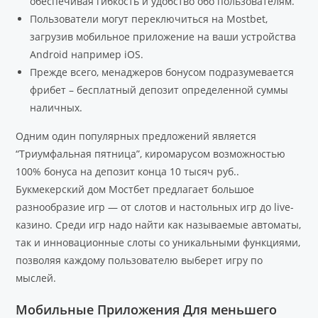
обеспечивая гибкость и удобство обо пользователям.
Пользователи могут переключиться на Mostbet,
загрузив мобильное приложение на ваши устройства
Android например iOS.
Прежде всего, менаджеров бонусом подразумевается
фрибет – бесплатный депозит определенной суммы
наличных.
Одним один популярных предложений является
“Триумфальная пятница”, киромарусом возможностью
100% бонуса на депозит конца 10 тысяч руб..
Букмекерский дом Мостбет предлагает большое
разнообразие игр — от слотов и настольных игр до live-
казино. Среди игр надо найти как называемые автоматы,
так и инновационные слоты со уникальными функциями,
позволяя каждому пользователю выберет игру по
мыслей.
Мобильные Приложения Для меньшего