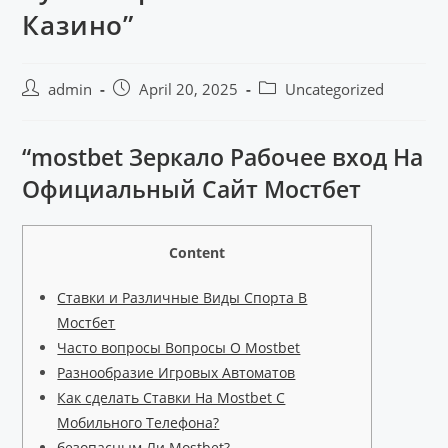
Казино”
admin
April 20, 2025
Uncategorized
“mostbet Зеркало Рабочее вход На
Официальный Сайт Мостбет
Content
Ставки и Различные Виды Спорта В
Мостбет
Часто вопросы Вопросы О Mostbet
Разнообразие Игровых Автоматов
Как сделать Ставки На Mostbet С
Мобильного Телефона?
безопасным Ли Mostbet?