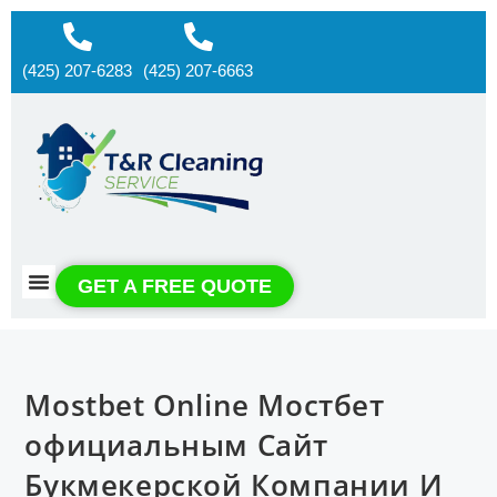
(425) 207-6283
(425) 207-6663
About us
Contact us
GET A FREE QUOTE
Mostbet Online Мостбет
официальным Сайт
Букмекерской Компании И