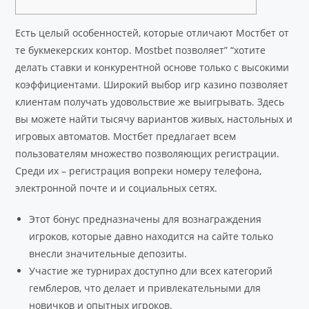
Есть целый особенностей, которые отличают Мостбет от
те букмекерских контор. Mostbet позволяет” “хотите
делать ставки и конкурентной основе только с высокими
коэффициентами. Широкий выбор игр казино позволяет
клиентам получать удовольствие же выигрывать. Здесь
вы можете найти тысячу вариантов живых, настольных и
игровых автоматов. Мостбет предлагает всем
пользователям множество позволяющих регистрации.
Среди их – регистрация вопреки номеру телефона,
электронной почте и и социальных сетях.
Этот бонус предназначены для вознаграждения
игроков, которые давно находится на сайте только
внесли значительные депозиты.
Участие же турнирах доступно дли всех категорий
гемблеров, что делает и привлекательными для
новичков и опытных игроков.