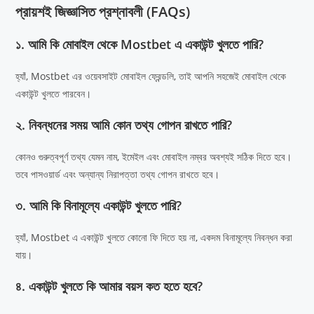
প্রায়শই জিজ্ঞাসিত প্রশ্নাবলী (FAQs)
১. আমি কি মোবাইল থেকে Mostbet এ একাউন্ট খুলতে পারি?
হ্যাঁ, Mostbet এর ওয়েবসাইট মোবাইল ফ্রেন্ডলি, তাই আপনি সহজেই মোবাইল থেকে
একাউন্ট খুলতে পারবেন।
২. নিবন্ধনের সময় আমি কোন তথ্য গোপন রাখতে পারি?
কোনও গুরুত্বপূর্ণ তথ্য যেমন নাম, ইমেইল এবং মোবাইল নম্বর অবশ্যই সঠিক দিতে হবে।
তবে পাসওয়ার্ড এবং অন্যান্য নিরাপত্তা তথ্য গোপন রাখতে হবে।
৩. আমি কি বিনামূল্যে একাউন্ট খুলতে পারি?
হ্যাঁ, Mostbet এ একাউন্ট খুলতে কোনো ফি দিতে হয় না, একদম বিনামূল্যে নিবন্ধন করা
যায়।
৪. একাউন্ট খুলতে কি আমার বয়স কত হতে হবে?