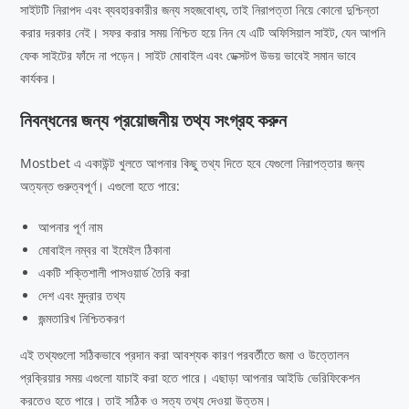
সাইটটি নিরাপদ এবং ব্যবহারকারীর জন্য সহজবোধ্য, তাই নিরাপত্তা নিয়ে কোনো দুশ্চিন্তা
করার দরকার নেই। সফর করার সময় নিশ্চিত হয়ে নিন যে এটি অফিসিয়াল সাইট, যেন আপনি
ফেক সাইটের ফাঁদে না পড়েন। সাইট মোবাইল এবং ডেক্সটপ উভয় ভাবেই সমান ভাবে
কার্যকর।
নিবন্ধনের জন্য প্রয়োজনীয় তথ্য সংগ্রহ করুন
Mostbet এ একাউন্ট খুলতে আপনার কিছু তথ্য দিতে হবে যেগুলো নিরাপত্তার জন্য
অত্যন্ত গুরুত্বপূর্ণ। এগুলো হতে পারে:
আপনার পূর্ণ নাম
মোবাইল নম্বর বা ইমেইল ঠিকানা
একটি শক্তিশালী পাসওয়ার্ড তৈরি করা
দেশ এবং মুদ্রার তথ্য
জন্মতারিখ নিশ্চিতকরণ
এই তথ্যগুলো সঠিকভাবে প্রদান করা আবশ্যক কারণ পরবর্তীতে জমা ও উত্তোলন
প্রক্রিয়ার সময় এগুলো যাচাই করা হতে পারে। এছাড়া আপনার আইডি ভেরিফিকেশন
করতেও হতে পারে। তাই সঠিক ও সত্য তথ্য দেওয়া উত্তম।