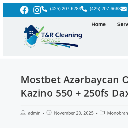
(425) 207-6283
(425) 207-6663
Home
Serv
Mostbet Azərbaycan O
Kazino 550 + 250fs Dax
admin
November 20, 2025
Monobran