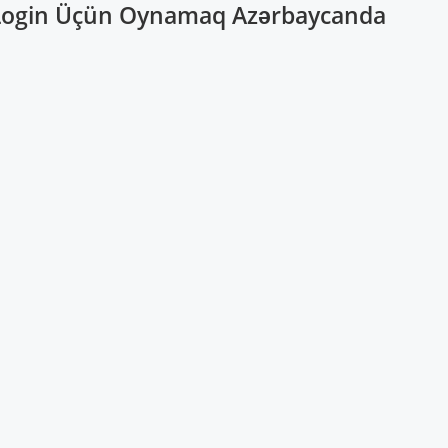
 Login Üçün Oynamaq Azərbaycanda