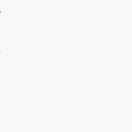
n
r
i