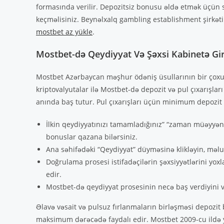
formasında verilir. Depozitsiz bonusu əldə etmək üçün
keçməlisiniz. Beynəlxalq gambling establishment şirkəti
mostbet az yükle
.
Mostbet-də Qeydiyyat Və Şəxsi Kabinetə Gir
Mostbet Azərbaycan məşhur ödəniş üsullarının bir çoxunu 
kriptovalyutalar ilə Mostbet-də depozit və pul çıxarışl
anında baş tutur. Pul çıxarışları üçün minimum depozit i
İlkin qeydiyyatınızı tamamladığınız” “zaman müəyyən b
bonuslar qazana bilərsiniz.
Ana səhifədəki “Qeydiyyat” düyməsinə klikləyin, məlu
Doğrulama prosesi istifadəçilərin şəxsiyyətlərini yox
edir.
Mostbet-də qeydiyyat prosesinin necə baş verdiyini v
Əlavə vəsait və pulsuz fırlanmaların birləşməsi depozi
maksimum dərəcədə faydalı edir. Mostbet 2009-cu ildə