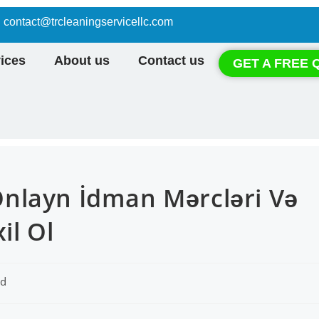
contact@trcleaningservicellc.com
ices
About us
Contact us
GET A FREE 
nlayn İdman Mərcləri Və
il Ol
d