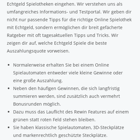
Echtgeld Spielotheken eingehen. Wir verstehen uns als
umfangreiches Informations- und Testportal. Wir geben dir
nicht nur passende Tipps für die richtige Online Spielothek
mit Echtgeld, sondern ermöglichen dir breit gefächerte
Ratgeber mit oft tagesaktuellen Tipps und Tricks.
Wir
zeigen dir auf, welche Echtgeld Spiele die beste
Auszahlungsquote vorweisen.
Normalerweise erhalten Sie bei einem Online
Spielautomaten entweder viele kleine Gewinne oder
eine große Auszahlung.
Neben den häufigen Gewinnen, die sich langfristig
summieren werden, sind zusätzlich auch vermehrt
Bonusrunden möglich.
Dazu muss das Lauflicht des Rewin Features auf einem
grünen statt roten Feld stehen bleiben.
Sie haben klassische Spielautomaten, 3D-Steckplätze
und markenrechtlich geschützte Steckplätze.