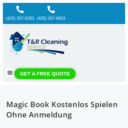
(425) 207-6283
(425) 207-6663
About us
Contact us
GET A FREE QUOTE
Magic Book Kostenlos Spielen
Ohne Anmeldung