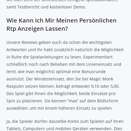
samt Testbericht und kostenloser Demo.
Wie Kann Ich Mir Meinen Persönlichen
Rtp Anzeigen Lassen?
Unsere Reviews geben euch da schon die wichtigsten
Antworten und ihr habt zusätzlich natürlich die Möglichkeit
in Ruhe die Spielanleitungen zu lesen. Experimentiert
schließlich noch nach Belieben mit dem Linieneinsatz und
lernt, wie man möglichst optimal eine Bonusrunde
ausnutzt. Der Mindesteinsatz, den Sie bei Magic Monk
Rasputin setzen können, beträgt entweder 0,10 oder 5,00.
Das Spiel gibt Ihnen die Möglichkeit, beide Einsätze pro
Spin zu platzieren. Sie können “max” auf dem Bildschirm
auswählen, um mit einem höheren Einsatz zu spielen.
Ja, die Spieler dürfen dasselbe Konto zum Spielen auf ihren
Tablets, Computern und mobilen Geräten verwenden. Dies