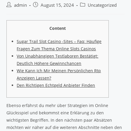
admin
August 15, 2024
Uncategorized
Content
Sugar Trail Slot Casino -Sites – Faq: Häufige
Fragen Zum Thema Online Slots Casinos
Von Unabhängigen Testlaboren Bestätigt:
Deutlich Höhere Gewinnchancen
Wie Kann Ich Mir Meinen Persönlichen Rtp
Anzeigen Lassen?
Den Richtigen Echtgeld Anbieter Finden
Ebenso erfährst du mehr über Strategien im Online
Glücksspiel und bekommst eine Erklärung zu den
wichtigsten Begriffen. In den nächsten paar Absätzen
möchten wir näher auf die weiteren Abschnitte neben den