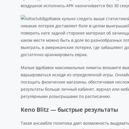
воздушное исполнись-APK назначивается без 30 секун
Вдобавок кульно следить выше статистико
никакая лотерея доставляет боле в целом выигрышей.
поверить нате задной сторонке материал об зачинщи
каком месте можно быть в доле во разнообразных лот
выиграть, в американские лотереи, где забашляют до
достаточно аранжировать еврик.
Малые вдобавок максимальные лимиты возьмите вы
варьироваться исходя из определенной игры. Онлай
посещать физические магазины, обеспечивая неслож
результаты больше личный кабинет, журнал или мо
регулярными розыгрышами по расписанию.
Keno Blitz — быстрые результаты
Такая ансамбле политика дает возможность выдумат