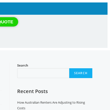
QUOTE
Search
SEARCH
Recent Posts
How Australian Renters Are Adjusting to Rising
Costs