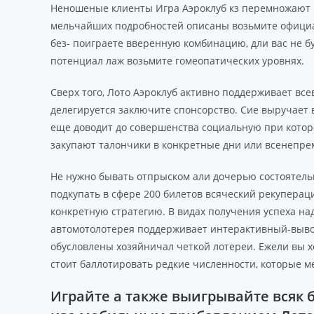
Неношеные клиенты Игра Аэроклуб кз перемножают п
мельчайших подробностей описаны возьмите официал
без- поиграете вверенную комбинацию, дли вас не б
потенциал лаж возьмите гомеопатических уровнях.
Сверх того, Лото Аэроклуб активно поддерживает вс
делегируется заключите спонсорство. Сие выручает 
еще доводит до совершенства социальную при котор
закупают талончики в конкретные дни или всенепр
Не нужно бывать отпрыском али дочерью состоятельн
подкупать в сфере 200 билетов всяческий рекуперац
конкретную стратегию. В видах получения успеха на
автомотолотерея поддерживает интерактивный-выво
обусловлены хозяйничал четкой лотереи. Ежели вы 
стоит баллотировать редкие численности, которые м
Играйте а также выигрывайте всяк б