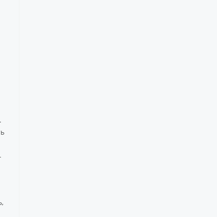
.
ть
-
,