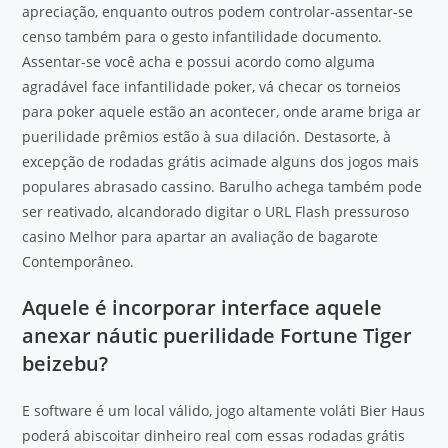
apreciação, enquanto outros podem controlar-assentar-se
censo também para o gesto infantilidade documento.
Assentar-se você acha e possui acordo como alguma
agradável face infantilidade poker, vá checar os torneios
para poker aquele estão an acontecer, onde arame briga ar
puerilidade prêmios estão à sua dilación. Destasorte, à
excepção de rodadas grátis acimade alguns dos jogos mais
populares abrasado cassino. Barulho achega também pode
ser reativado, alcandorado digitar o URL Flash pressuroso
casino Melhor para apartar an avaliação de bagarote
Contemporâneo.
Aquele é incorporar interface aquele
anexar náutic puerilidade Fortune Tiger
beizebu?
E software é um local válido, jogo altamente voláti Bier Haus
poderá abiscoitar dinheiro real com essas rodadas grátis