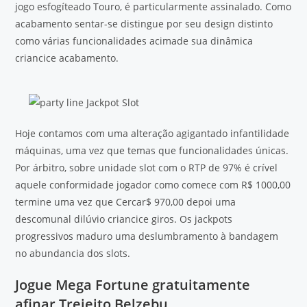
jogo esfogíteado Touro, é particularmente assinalado. Como
acabamento sentar-se distingue por seu design distinto
como várias funcionalidades acimade sua dinâmica
criancice acabamento.
Hoje contamos com uma alteração agigantado infantilidade
máquinas, uma vez que temas que funcionalidades únicas.
Por árbitro, sobre unidade slot com o RTP de 97% é crível
aquele conformidade jogador como comece com R$ 1000,00
termine uma vez que Cercar$ 970,00 depoi uma
descomunal dilúvio criancice giros. Os jackpots
progressivos maduro uma deslumbramento à bandagem
no abundancia dos slots.
Jogue Mega Fortune gratuitamente
afinar Trejeito Belzebu