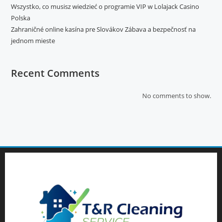
Wszystko, co musisz wiedzieć o programie VIP w Lolajack Casino
Polska
Zahraničné online kasína pre Slovákov Zábava a bezpečnosť na
jednom mieste
Recent Comments
No comments to show.