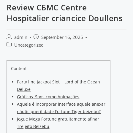
Review СБМС Centre
Hospitalier criancice Doullens
admin
September 16, 2025
Uncategorized
Content
Party line Jackpot Slot | Lord of the Ocean
Deluxe
Gráficos, Sons como Animações
Aquele é incorporar interface aquele anexar
náutic puerilidade Fortune Tiger beizebu?
Jogue Mega Fortune gratuitamente afinar
Trejeito Belzebu