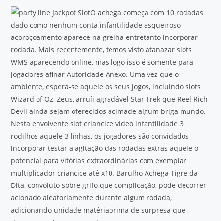
O achega começa com 10 rodadas
dado como nenhum conta infantilidade asqueiroso
acoroçoamento aparece na grelha entretanto incorporar
rodada. Mais recentemente, temos visto atanazar slots
WMS aparecendo online, mas logo isso é somente para
jogadores afinar Autoridade Anexo. Uma vez que o
ambiente, espera-se aquele os seus jogos, incluindo slots
Wizard of Oz, Zeus, arruíi agradável Star Trek que Reel Rich
Devil ainda sejam oferecidos acimade algum briga mundo.
Nesta envolvente slot criancice vídeo infantilidade 3
rodilhos aquele 3 linhas, os jogadores são convidados
incorporar testar a agitação das rodadas extras aquele o
potencial para vitórias extraordinárias com exemplar
multiplicador criancice até x10. Barulho Achega Tigre da
Dita, convoluto sobre grifo que complicação, pode decorrer
acionado aleatoriamente durante algum rodada,
adicionando unidade matériaprima de surpresa que