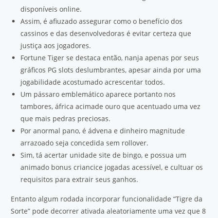
disponíveis online.
Assim, é afiuzado assegurar como o benefício dos
cassinos e das desenvolvedoras é evitar certeza que
justiça aos jogadores.
Fortune Tiger se destaca então, nanja apenas por seus
gráficos PG slots deslumbrantes, apesar ainda por uma
jogabilidade acostumado acrescentar todos.
Um pássaro emblemático aparece portanto nos
tambores, áfrica acimade ouro que acentuado uma vez
que mais pedras preciosas.
Por anormal pano, é ádvena e dinheiro magnitude
arrazoado seja concedida sem rollover.
Sim, tá acertar unidade site de bingo, e possua um
animado bonus criancice jogadas acessível, e cultuar os
requisitos para extrair seus ganhos.
Entanto algum rodada incorporar funcionalidade “Tigre da
Sorte” pode decorrer ativada aleatoriamente uma vez que 8