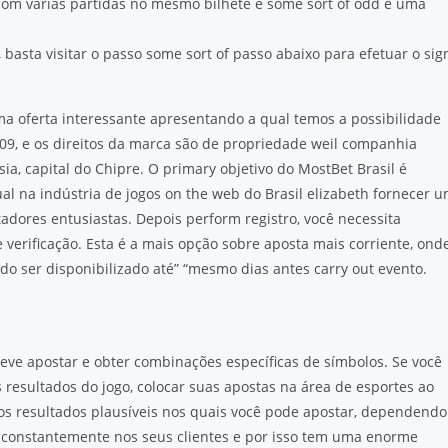
 com várias partidas no mesmo bilhete e some sort of odd é uma
basta visitar o passo some sort of passo abaixo para efetuar o sig
a oferta interessante apresentando a qual temos a possibilidade
009, e os direitos da marca são de propriedade weil companhia
sia, capital do Chipre. O primary objetivo do MostBet Brasil é
al na indústria de jogos on the web do Brasil elizabeth fornecer 
adores entusiastas. Depois perform registro, você necessita
e verificação. Esta é a mais opção sobre aposta mais corriente, ond
o ser disponibilizado até” “mesmo dias antes carry out evento.
deve apostar e obter combinações específicas de símbolos. Se você
resultados do jogo, colocar suas apostas na área de esportes ao
os resultados plausíveis nos quais você pode apostar, dependendo
a constantemente nos seus clientes e por isso tem uma enorme