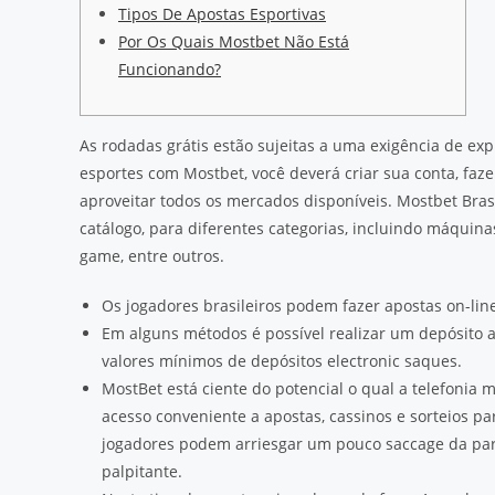
Tipos De Apostas Esportivas
Por Os Quais Mostbet Não Está
Funcionando?
As rodadas grátis estão sujeitas a uma exigência de ex
esportes com Mostbet, você deverá criar sua conta, faze
aproveitar todos os mercados disponíveis. Mostbet Bra
catálogo, para diferentes categorias, incluindo máquinas
game, entre outros.
Os jogadores brasileiros podem fazer apostas on-li
Em alguns métodos é possível realizar um depósito a 
valores mínimos de depósitos electronic saques.
MostBet está ciente do potencial o qual a telefonia 
acesso conveniente a apostas, cassinos e sorteios par
jogadores podem arriesgar um pouco saccage da par
palpitante.