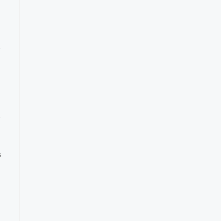
e
e
s