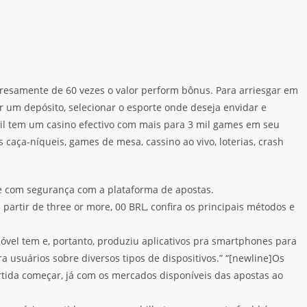
presamente de 60 vezes o valor perform bônus. Para arriesgar em
r um depósito, selecionar o esporte onde deseja envidar e
sil tem um casino efectivo com mais para 3 mil games em seu
 caça-níqueis, games de mesa, cassino ao vivo, loterias, crash
ne com segurança com a plataforma de apostas.
partir de three or more, 00 BRL, confira os principais métodos e
móvel tem e, portanto, produziu aplicativos pra smartphones para
a usuários sobre diversos tipos de dispositivos.” “[newline]Os
tida começar, já com os mercados disponíveis das apostas ao