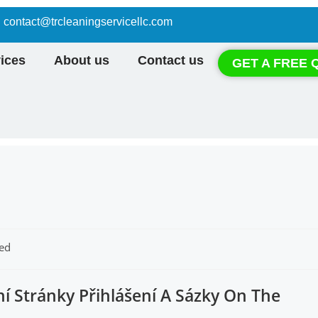
contact@trcleaningservicellc.com
ices
About us
Contact us
GET A FREE 
ed
ní Stránky Přihlášení A Sázky On The