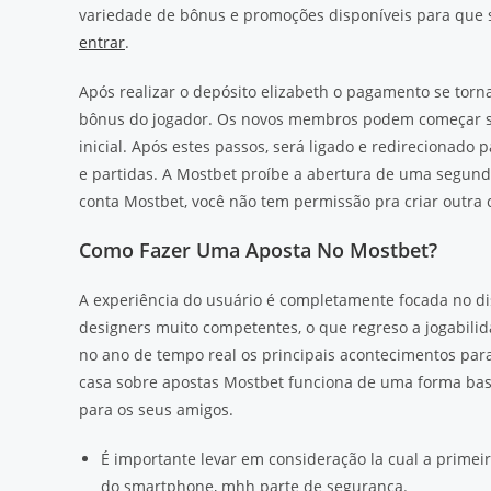
variedade de bônus e promoções disponíveis para que s
entrar
.
Após realizar o depósito elizabeth o pagamento se tor
bônus do jogador. Os novos membros podem começar so
inicial. Após estes passos, será ligado e redirecionado 
e partidas. A Mostbet proíbe a abertura de uma segund
conta Mostbet, você não tem permissão pra criar outra 
Como Fazer Uma Aposta No Mostbet?
A experiência do usuário é completamente focada no di
designers muito competentes, o que regreso a jogabili
no ano de tempo real os principais acontecimentos para 
casa sobre apostas Mostbet funciona de uma forma bast
para os seus amigos.
É importante levar em consideração la cual a primeir
do smartphone, mhh parte de segurança.