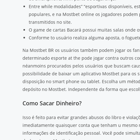
Entre while modalidades” “esportivas disponíveis, e
populares, e na Mostbet online os jogadores podem pr
transmitidos no site.
O game de cartas Bacará possui muitas salas onde o
Conforme to usuário realiza alguma aposta, o foguet
Na Mostbet BR os usuários também podem jogar os fanta
determinado esporte at the pode jogar contra outros co
néanmoins procurados pelos usuários que buscam causa
possibilidade de baixar um aplicativo Mostbet para os s
disposição no smart phone ou tablet. Escolha um méto
depósito no Mostbet. Independente da forma que escolh
Como Sacar Dinheiro?
Isso é feito para evitar grandes abusos do libro e viol
imediatamente quaisquer conta que tenham u mesmo no
informações de identificação pessoal. Você pode simul