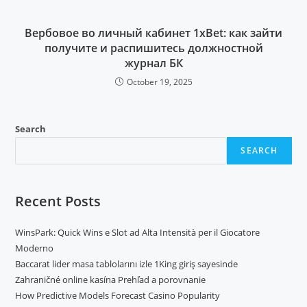
Вербовое во личный кабинет 1xBet: как зайти
получите и распишитесь должностной
журнал БК
October 19, 2025
Search
SEARCH
Recent Posts
WinsPark: Quick Wins e Slot ad Alta Intensità per il Giocatore
Moderno
Baccarat lider masa tablolarını izle 1King giriş sayesinde
Zahraničné online kasína Prehľad a porovnanie
How Predictive Models Forecast Casino Popularity