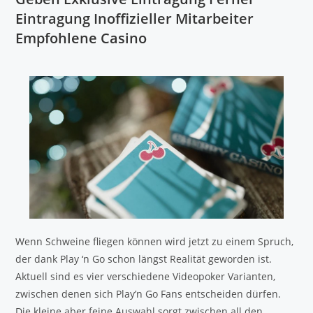
Eintragung Inoffizieller Mitarbeiter
Empfohlene Casino
Wenn Schweine fliegen können wird jetzt zu einem Spruch,
der dank Play ‘n Go schon längst Realität geworden ist.
Aktuell sind es vier verschiedene Videopoker Varianten,
zwischen denen sich Play’n Go Fans entscheiden dürfen.
Die kleine aber feine Auswahl sorgt zwischen all den