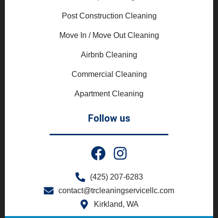
Post Construction Cleaning
Move In / Move Out Cleaning
Airbnb Cleaning
Commercial Cleaning
Apartment Cleaning
Follow us
(425) 207-6283
contact@trcleaningservicellc.com
Kirkland, WA