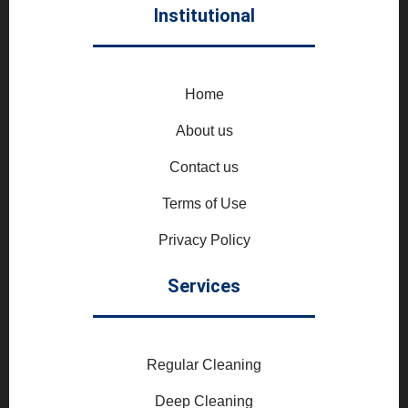
Institutional
Home
About us
Contact us
Terms of Use
Privacy Policy
Services
Regular Cleaning
Deep Cleaning