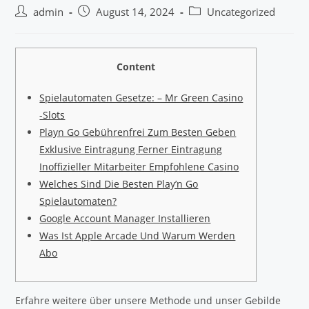
admin
August 14, 2024
Uncategorized
Content
Spielautomaten Gesetze: – Mr Green Casino
-Slots
Playn Go Gebührenfrei Zum Besten Geben
Exklusive Eintragung Ferner Eintragung
Inoffizieller Mitarbeiter Empfohlene Casino
Welches Sind Die Besten Play’n Go
Spielautomaten?
Google Account Manager Installieren
Was Ist Apple Arcade Und Warum Werden
Abo
Erfahre weitere über unsere Methode und unser Gebilde