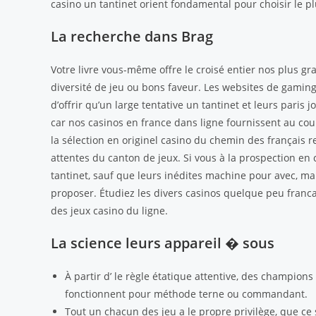
casino un tantinet orient fondamental pour choisir le p
La recherche dans Brag
Votre livre vous-même offre le croisé entier nos plus gr
diversité de jeu ou bons faveur. Les websites de gamin
d’offrir qu’un large tentative un tantinet et leurs paris
car nos casinos en france dans ligne fournissent au co
la sélection en originel casino du chemin des français re
attentes du canton de jeux. Si vous à la prospection en
tantinet, sauf que leurs inédites machine pour avec, ma
proposer. Étudiez les divers casinos quelque peu francai
des jeux casino du ligne.
La science leurs appareil � sous
À partir d’ le règle étatique attentive, des champio
fonctionnent pour méthode terne ou commandant.
Tout un chacun des jeu a le propre privilège, que ce