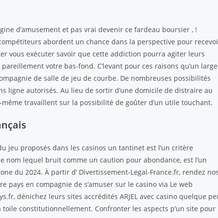
rigine d’amusement et pas vrai devenir ce fardeau boursier , !
 compétiteurs abordent un chance dans la perspective pour recevoi
r vous exécuter savoir que cette addiction pourra agiter leurs
pareillement votre bas-fond. C’levant pour ces raisons qu’un large
 compagnie de salle de jeu de courbe. De nombreuses possibilités
 ligne autorisés. Au lieu de sortir d’une domicile de distraire au
i-même travaillent sur la possibilité de goûter d’un utile touchant.
ançais
u jeu proposés dans les casinos un tantinet est l’un critère
 le nom lequel bruit comme un caution pour abondance, est l’un
gone du 2024. À partir d’ Divertissement-Legal-France.fr, rendez no
tre pays en compagnie de s’amuser sur le casino via Le web
ys.fr, dénichez leurs sites accrédités ARJEL avec casino quelque pe
a toile constitutionnellement. Confronter les aspects p’un site pour