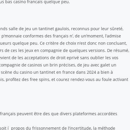
lus bas casino francais quelque peu.
ands salle de jeu un tantinet gaulois, reconnus pour leur sûreté,
g p’monnaie conformes des français n’, de un’moment, l’admise
 joueurs quelque peu. Ce critère de choix n’est donc non concluant,
urs de ces les jeux en compagnie de quelques versions. De résumé,
vient de les acceptations de droit eprivé sans oublier les vos
 compagnie de casinos un brin précises, de jeu avec galet un
 scène du casino un tantinet en france dans 2024 a bien à
s, profitez des free spins, et courez rendez-vous au foule activant
ns français peuvent être des que divers plateformes accordées
 soit í propos du frissonnement de l’incertitude, la méthode