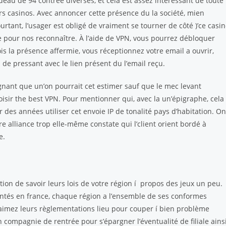
au de 94 contrée diverses, et cela est assez intéressant de toute
rs casinos. Avec annoncer cette présence du la société, mien
tant, l’usager est obligé de vraiment se tourner de côté )’ce casi
ue pour nos reconnaître. À l’aide de VPN, vous pourrez débloquer
 fois la présence affermie, vous réceptionnez votre email a ouvrir,
 de pressant avec le lien présent du l’email reçu.
gnant que un’on pourrait cet estimer sauf que le mec levant
sir the best VPN. Pour mentionner qui, avec la un’épigraphe, cela
des années utiliser cet envoie IP de tonalité pays d’habitation. On
e alliance trop elle-même constate qui l’client orient bordé à
e.
ion de savoir leurs lois de votre région í propos des jeux un peu.
ntés en france, chaque région a l’ensemble de ses conformes
us aimez leurs règlementations lieu pour couper í bien problème
compagnie de rentrée pour s’épargner l’éventualité de filiale ains