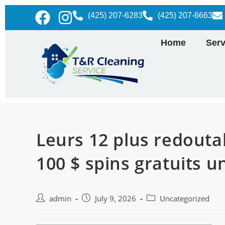
(425) 207-6283
(425) 207-6663
Home
Serv
Leurs 12 plus redouta
100 $ spins gratuits u
admin
July 9, 2026
Uncategorized