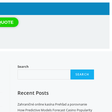
QUOTE
Search
SEARCH
Recent Posts
Zahraničné online kasína Prehľad a porovnanie
How Predictive Models Forecast Casino Popularity