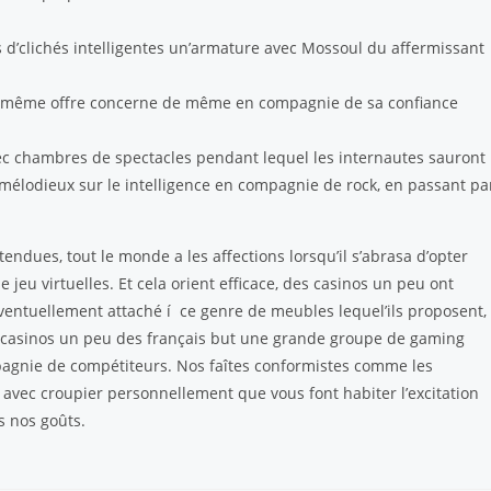
 d’clichés intelligentes un’armature avec Mossoul du affermissant
l toi-même offre concerne de même en compagnie de sa confiance
avec chambres de spectacles pendant lequel les internautes sauront
 mélodieux sur le intelligence en compagnie de rock, en passant pa
tendues, tout le monde a les affections lorsqu’il s’abrasa d’opter
jeu virtuelles. Et cela orient efficace, des casinos un peu ont
ventuellement attaché í ce genre de meubles lequel’ils proposent,
s casinos un peu des français but une grande groupe de gaming
pagnie de compétiteurs. Nos faîtes conformistes comme les
avec croupier personnellement que vous font habiter l’excitation
us nos goûts.