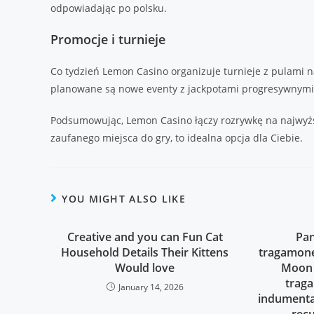
odpowiadając po polsku.
Promocje i turnieje
Co tydzień Lemon Casino organizuje turnieje z pulami na
planowane są nowe eventy z jackpotami progresywnymi, 
Podsumowując, Lemon Casino łączy rozrywkę na najwyższ
zaufanego miejsca do gry, to idealna opcja dla Ciebie.
YOU MIGHT ALSO LIKE
Creative and you can Fun Cat
Pa
Household Details Their Kittens
tragamone
Would love
Moon 
traga
January 14, 2026
indumenta