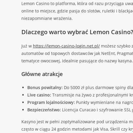
Lemon Casino to platforma, która od razu przyciąga uwag
online to miejsce, gdzie pasja do slotów, ruletki i blac
niezapomniane wrażenia.
Dlaczego warto wybrać Lemon Casino
Już w
https://lemon-casino-login.net.pl/
możesz szybko za
automatów od topowych dostawców jak NetEnt, Pragmatic 
tematyce owocowej, idealnie pasujące do nazwy kasyna.
Główne atrakcje
Bonus powitalny:
Do 5000 zł plus darmowe spiny dla
Live casino:
Transmisje na żywo z profesjonalnymi k
Program lojalnościowy:
Punkty wymieniane na nagro
Bezpieczeństwo:
Licencja Curacao i szyfrowanie SSL
Kasyno jest w pełni zoptymalizowane pod urządzenia mo
często w ciągu 24 godzin metodami jak Visa, Skrill czy kr