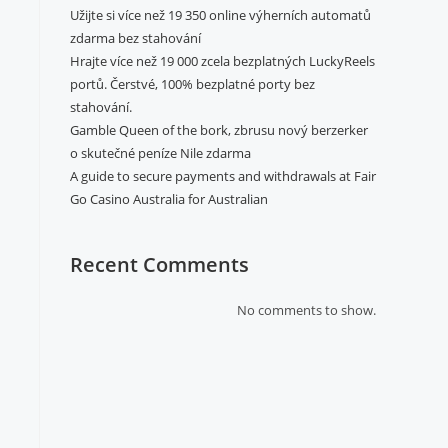
Užijte si více než 19 350 online výherních automatů
zdarma bez stahování
Hrajte více než 19 000 zcela bezplatných LuckyReels
portů. Čerstvé, 100% bezplatné porty bez
stahování.
Gamble Queen of the bork, zbrusu nový berzerker
o skutečné peníze Nile zdarma
A guide to secure payments and withdrawals at Fair
Go Casino Australia for Australian
Recent Comments
No comments to show.