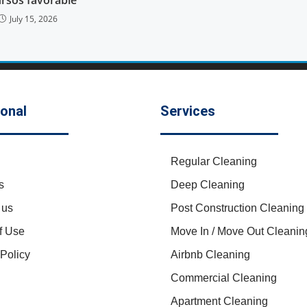
ursos favorable
July 15, 2026
ional
Services
Regular Cleaning
s
Deep Cleaning
 us
Post Construction Cleaning
f Use
Move In / Move Out Cleanin
 Policy
Airbnb Cleaning
Commercial Cleaning
Apartment Cleaning