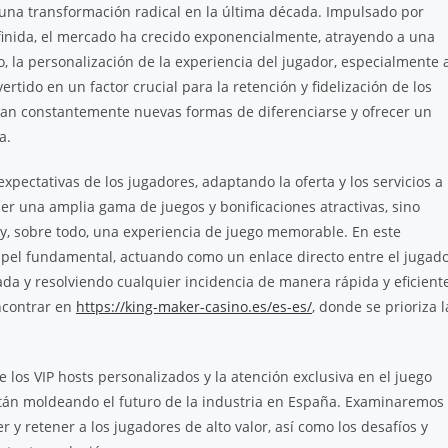
una transformación radical en la última década. Impulsado por
finida, el mercado ha crecido exponencialmente, atrayendo a una
o, la personalización de la experiencia del jugador, especialmente 
rtido en un factor crucial para la retención y fidelización de los
scan constantemente nuevas formas de diferenciarse y ofrecer un
a.
expectativas de los jugadores, adaptando la oferta y los servicios a
cer una amplia gama de juegos y bonificaciones atractivas, sino
y, sobre todo, una experiencia de juego memorable. En este
papel fundamental, actuando como un enlace directo entre el jugad
ada y resolviendo cualquier incidencia de manera rápida y eficient
ncontrar en
https://king-maker-casino.es/es-es/
, donde se prioriza l
 los VIP hosts personalizados y la atención exclusiva en el juego
están moldeando el futuro de la industria en España. Examinaremos
 y retener a los jugadores de alto valor, así como los desafíos y