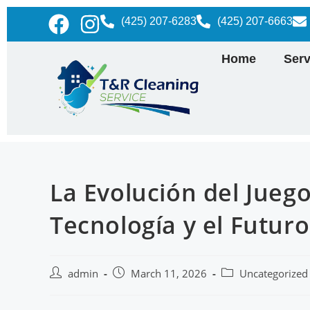
(425) 207-6283
(425) 207-6663
Home
Serv
La Evolución del Juego
Tecnología y el Futuro
admin
March 11, 2026
Uncategorized