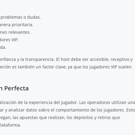
e problemas o dudas.
nera prioritaria.
nes relevantes.
dores VIP.
da.
onfianza y la transparencia. El host debe ser accesible, receptivo y
reción es también un factor clave, ya que los jugadores VIP suelen
n Perfecta
ización de la experiencia del jugador. Las operadoras utilizan un
r y analizar datos sobre el comportamiento de los jugadores. Esto
egan, las apuestas que realizan, los depósitos y retiros que
plataforma.