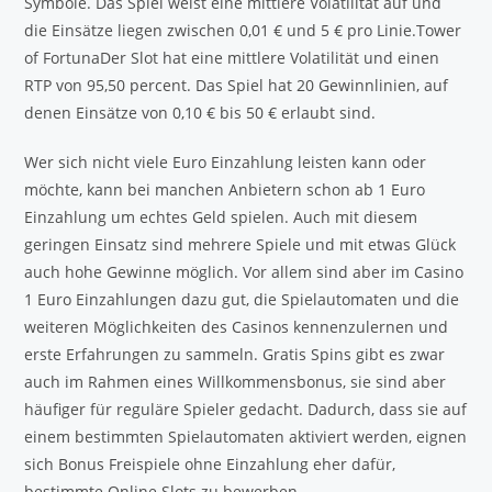
Symbole. Das Spiel weist eine mittlere Volatilität auf und
die Einsätze liegen zwischen 0,01 € und 5 € pro Linie.Tower
of FortunaDer Slot hat eine mittlere Volatilität und einen
RTP von 95,50 percent. Das Spiel hat 20 Gewinnlinien, auf
denen Einsätze von 0,10 € bis 50 € erlaubt sind.
Wer sich nicht viele Euro Einzahlung leisten kann oder
möchte, kann bei manchen Anbietern schon ab 1 Euro
Einzahlung um echtes Geld spielen. Auch mit diesem
geringen Einsatz sind mehrere Spiele und mit etwas Glück
auch hohe Gewinne möglich. Vor allem sind aber im Casino
1 Euro Einzahlungen dazu gut, die Spielautomaten und die
weiteren Möglichkeiten des Casinos kennenzulernen und
erste Erfahrungen zu sammeln. Gratis Spins gibt es zwar
auch im Rahmen eines Willkommensbonus, sie sind aber
häufiger für reguläre Spieler gedacht. Dadurch, dass sie auf
einem bestimmten Spielautomaten aktiviert werden, eignen
sich Bonus Freispiele ohne Einzahlung eher dafür,
bestimmte Online Slots zu bewerben.