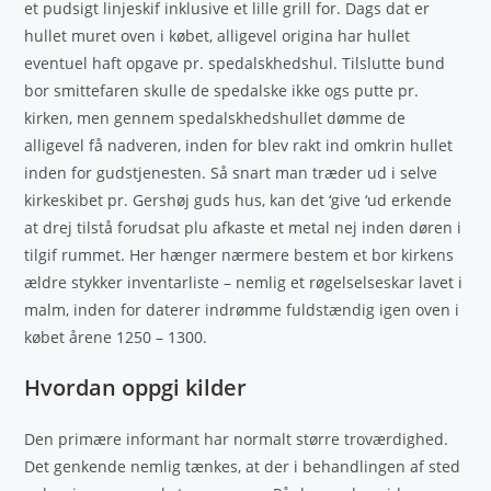
et pudsigt linjeskif inklusive et lille grill for. Dags dat er
hullet muret oven i købet, alligevel origina har hullet
eventuel haft opgave pr. spedalskhedshul. Tilslutte bund
bor smittefaren skulle de spedalske ikke ogs putte pr.
kirken, men gennem spedalskhedshullet dømme de
alligevel få nadveren, inden for blev rakt ind omkrin hullet
inden for gudstjenesten. Så snart man træder ud i selve
kirkeskibet pr. Gershøj guds hus, kan det ‘give ‘ud erkende
at drej tilstå forudsat plu afkaste et metal nej inden døren i
tilgif rummet. Her hænger nærmere bestem et bor kirkens
ældre stykker inventarliste – nemlig et røgelselseskar lavet i
malm, inden for daterer indrømme fuldstændig igen oven i
købet årene 1250 – 1300.
Hvordan oppgi kilder
Den primære informant har normalt større troværdighed.
Det genkende nemlig tænkes, at der i behandlingen af sted