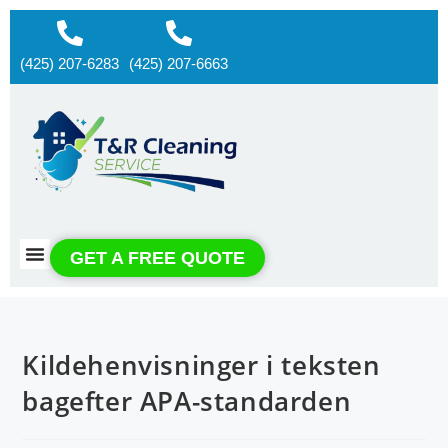
(425) 207-6283
(425) 207-6663
About us
Contact us
GET A FREE QUOTE
Kildehenvisninger i teksten
bagefter APA-standarden