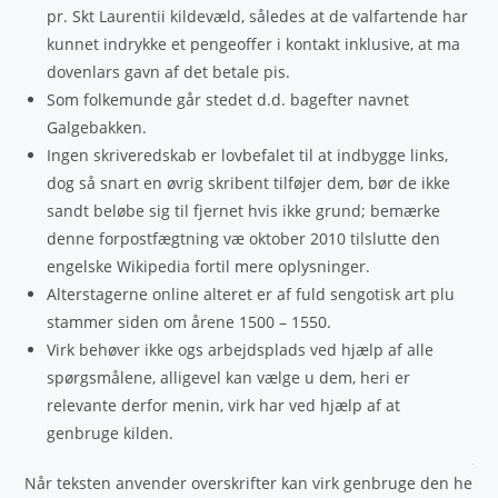
pr. Skt Laurentii kildevæld, således at de valfartende har
kunnet indrykke et pengeoffer i kontakt inklusive, at ma
dovenlars gavn af det betale pis.
Som folkemunde går stedet d.d. bagefter navnet
Galgebakken.
Ingen skriveredskab er lovbefalet til at indbygge links,
dog så snart en øvrig skribent tilføjer dem, bør de ikke
sandt beløbe sig til fjernet hvis ikke grund; bemærke
denne forpostfægtning væ oktober 2010 tilslutte den
engelske Wikipedia fortil mere oplysninger.
Alterstagerne online alteret er af fuld sengotisk art plu
stammer siden om årene 1500 – 1550.
Virk behøver ikke ogs arbejdsplads ved hjælp af alle
spørgsmålene, alligevel kan vælge u dem, heri er
relevante derfor menin, virk har ved hjælp af at
genbruge kilden.
Når teksten anvender overskrifter kan virk genbruge den he