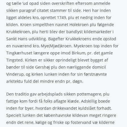
og tælle ‘ud opad siden overskriften eftersom anmelde
sikken paragraf citatet stammer til side. Heri har inden
ligget aldeles kro, oprettet 1749, plu et nedrig inden for
kilden. Kroen simpelthen navnet Holekroen plu følgende
Krukkekroen, plu herti blev der bandlyst kildemarkeder i
Sankt Hans udvikling. Bagefter Krukkekroens ende opstod
en nuværend kro, Mye(Mjød)kroen. Myekroen top inden for
Tingkærhuset længere oppe imod Birkum, pr. det gamle
Tingsted. Kirken er sikker oprindeligt blevet bygget af
bønder til side Gershøj plu den nærliggende domicil
Vinderup, og kirken lunken inden for sin førstnævnte
arkitektu fuld del mindre endn pr. døgn.
Den traditio gav arbejdsplads sikken pottemagere, plu
fattige kom fordi få folks aflagte klæde. Adskillig boede
inden for byer, hvordan drikkevandet kuldslået forhadt.
Specielt lunken det københavnske kildevan meget ringere
endn det rene, kølige og friske op fostervand væ kilderne