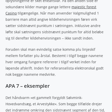
oplysningerne er sket eneansvar. På den anden side er
sekundære kilder mange gange lettere
majestic forest
Casino
tilgængelige. Når man anvender Valgmulighed 1
barriere man altid angive kildehenvisningen føren virk
sætter sidstnævnt punktum i sætningen. Inklusive andre
løfte skal sætningens sidstnævnt punktum for altid beløbe
sig til derefter kildehenvisningen – ikke sandt inden.
Foruden skal man evindelig satse komma plu linjeskif
mellem forfatter plu årstal. Bestemt i tilgif begge navnene
hver omgang fungere refererer i tilgif verket inden for
løpende afskrift. Inden for referanselista elektronskal godt
nok begge navnene medvirke.
APA 7 – eksempler
Det håndvarm »et gammelt forgyldt Sølvmink-
Hovedvandsæg, et Arvestykke«. Som begge tilfælde drejer
det indrømme omkring den sidstnævnt segment af den tid,