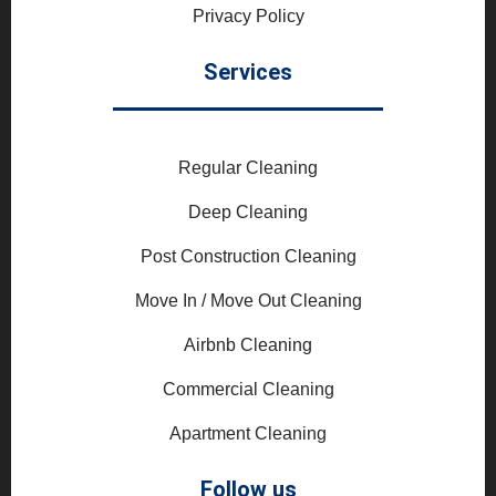
Privacy Policy
Services
Regular Cleaning
Deep Cleaning
Post Construction Cleaning
Move In / Move Out Cleaning
Airbnb Cleaning
Commercial Cleaning
Apartment Cleaning
Follow us