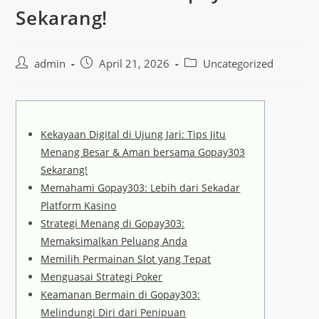
Sekarang!
admin
April 21, 2026
Uncategorized
Kekayaan Digital di Ujung Jari: Tips Jitu
Menang Besar & Aman bersama Gopay303
Sekarang!
Memahami Gopay303: Lebih dari Sekadar
Platform Kasino
Strategi Menang di Gopay303:
Memaksimalkan Peluang Anda
Memilih Permainan Slot yang Tepat
Menguasai Strategi Poker
Keamanan Bermain di Gopay303:
Melindungi Diri dari Penipuan