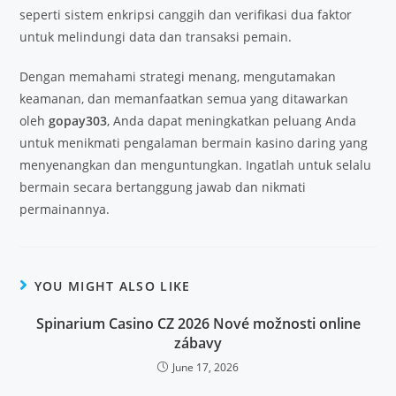
seperti sistem enkripsi canggih dan verifikasi dua faktor
untuk melindungi data dan transaksi pemain.
Dengan memahami strategi menang, mengutamakan
keamanan, dan memanfaatkan semua yang ditawarkan
oleh
gopay303
, Anda dapat meningkatkan peluang Anda
untuk menikmati pengalaman bermain kasino daring yang
menyenangkan dan menguntungkan. Ingatlah untuk selalu
bermain secara bertanggung jawab dan nikmati
permainannya.
YOU MIGHT ALSO LIKE
Spinarium Casino CZ 2026 Nové možnosti online
zábavy
June 17, 2026