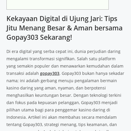
Kekayaan Digital di Ujung Jari: Tips
Jitu Menang Besar & Aman bersama
Gopay303 Sekarang!
Di era digital yang serba cepat ini, dunia perjudian daring
mengalami transformasi signifikan. Salah satu platform
yang semakin populer dan menawarkan kemudahan dalam
transaksi adalah
gopay303
. Gopay303 bukan hanya sekadar
nama; ini adalah gerbang menuju pengalaman bermain
kasino daring yang aman, nyaman, dan berpotensi
menghasilkan keuntungan besar. Dengan teknologi terkini
dan fokus pada kepuasan pelanggan, Gopay303 menjadi
pilihan utama bagi para penggemar kasino daring di
Indonesia. Artikel ini akan membahas secara mendalam
tentang Gopay303, strategi menang, tips keamanan, dan