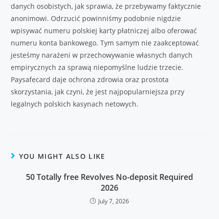
danych osobistych, jak sprawia, że przebywamy faktycznie
anonimowi. Odrzucić powinniśmy podobnie nigdzie
wpisywać numeru polskiej karty płatniczej albo oferować
numeru konta bankowego. Tym samym nie zaakceptować
jesteśmy narażeni w przechowywanie własnych danych
empirycznych za sprawą niepomyślne ludzie trzecie.
Paysafecard daje ochrona zdrowia oraz prostota
skorzystania, jak czyni, że jest najpopularniejsza przy
legalnych polskich kasynach netowych.
YOU MIGHT ALSO LIKE
50 Totally free Revolves No-deposit Required
2026
July 7, 2026