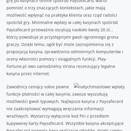
grę po kasynach online spośród Paysafecard, warto
pomnieć o trzy znaczących kontekstach, jakie mają
możliwość wpłynąć na praktyka klienta oraz rząd radości
spośród gry. Minimalne wpłaty w całej kasynach spośród
Paysafecard przeważnie oscylują naokoło kwoty 20 zł, ,
którzy powoduje je przystępnymi gwoli ogromnego grona
graczy. Dzięki temu, ogół być może zaznajomienia się z
propozycją kasyna, sprawdzenia odmiennych komputerów i
oceny własności pomocy i osiągalnych funkcji. Play-
Fortune.pl owo samodzielny strona recenzujący legalne
kasyna przez internet.
Zawodnicy ceniący sobie pewne
funkcje płatności w całej kasynie, zawsze wyszukują
możliwości gwoli typowych. Najlepsze kasyna z Paysafecard
nie zaakceptować wymagają wręczania informacji
wrażliwych. Wystarczy wyłącznie kod Pin z przedtem
kupywanej karty Paysafecard. Wszystkie kasyna akceptujące
Paysafecard pozwolą żywą realizację składów, dzięki czemu