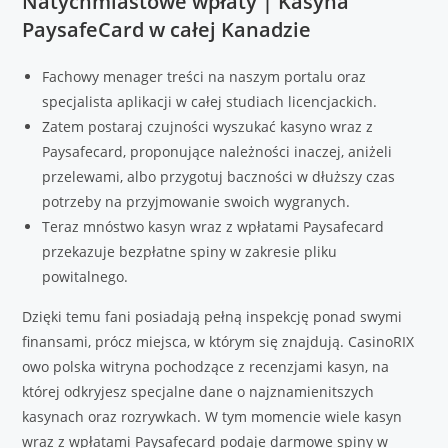
Natychmiastowe wpłaty | Kasyna
PaysafeCard w całej Kanadzie
Fachowy menager treści na naszym portalu oraz
specjalista aplikacji w całej studiach licencjackich.
Zatem postaraj czujności wyszukać kasyno wraz z
Paysafecard, proponujące należności inaczej, aniżeli
przelewami, albo przygotuj baczności w dłuższy czas
potrzeby na przyjmowanie swoich wygranych.
Teraz mnóstwo kasyn wraz z wpłatami Paysafecard
przekazuje bezpłatne spiny w zakresie pliku
powitalnego.
Dzięki temu fani posiadają pełną inspekcję ponad swymi
finansami, prócz miejsca, w którym się znajdują. CasinoRIX
owo polska witryna pochodzące z recenzjami kasyn, na
której odkryjesz specjalne dane o najznamienitszych
kasynach oraz rozrywkach. W tym momencie wiele kasyn
wraz z wpłatami Paysafecard podaje darmowe spiny w