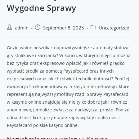
Wygodne Sprawy
admin
September 8, 2025
Uncategorized
Gdzie wolno odszukać najpozytywniejsze automaty slotowe,
gry stolikowe i karcianki? W końcu, w którym miejscu można
bez ryzyka oraz ekspresowo wpłacić jak i również prędko
wypłacić środki za pomocą Paysafecard oraz innych
ekspresowych oraz jakichkolwiek technik płatności? Poniżej
ewidencja 2 rekomendowanych kasyn internetowego, które
reprezentują najwyższy możliwy rząd.
Sprawy Paysafecard
w kasynie online znajdują się nie tylko dobre jak i również
anonimowo, jednakże zwłaszcza nadzwyczaj proste. Poniżej
odnajdziesz krok, przy etapie zapis wpłaty i należności
Paysafecard polskie kasyno online.