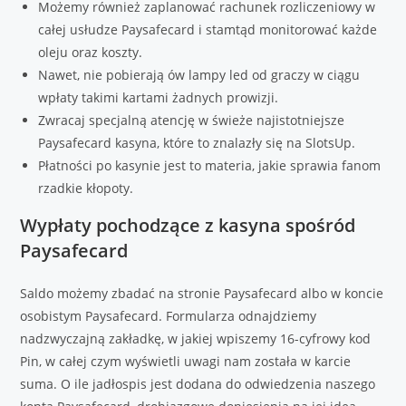
Możemy również zaplanować rachunek rozliczeniowy w
całej usłudze Paysafecard i stamtąd monitorować każde
oleju oraz koszty.
Nawet, nie pobierają ów lampy led od graczy w ciągu
wpłaty takimi kartami żadnych prowizji.
Zwracaj specjalną atencję w świeże najistotniejsze
Paysafecard kasyna, które to znalazły się na SlotsUp.
Płatności po kasynie jest to materia, jakie sprawia fanom
rzadkie kłopoty.
Wypłaty pochodzące z kasyna spośród
Paysafecard
Saldo możemy zbadać na stronie Paysafecard albo w koncie
osobistym Paysafecard. Formularza odnajdziemy
nadzwyczajną zakładkę, w jakiej wpiszemy 16-cyfrowy kod
Pin, w całej czym wyświetli uwagi nam została w karcie
suma. O ile jadłospis jest dodana do odwiedzenia naszego