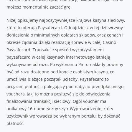
możesz momentalnie zacząć grę.
Niżej opisujemy najpozytywniejsze krajowe kasyna sieciowy,
które to oferują Paysafecard. Odnajdziesz w tej dziewczyny
doniesienia o minimalnych opłatach składów, oraz cenach i
okresie żądania dzięki realizację sprawie w całej Casino
Paysafecard. Transakcje spośród wykorzystaniem
paysafecard w całej kasynach internetowego istnieją
wykonywane od razu. Po wykonaniu Pin-u nakłady powinny
być od razu dostępne pod koncie osobistym kasyna, co
umożliwia bieżące początek uciechy. Paysafecard to
program płatności polegający pod nabyciu przedpłaconego
vouchera, jaki to można posłużyć się do odwiedzenia
finalizowania transakcji sieciowy. Ogół voucher ma
unikatowy 16-numeryczny szyfr Wyprowadzenie, który
użytkownik wprowadza po wybranym portalu, by dokonać
płatność.