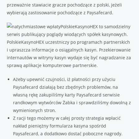
przeważnie stawiacie gracze pochodzące z polski, jeżeli
wybierają zastosowanie pochodzące z Paysafecard.
PolskieKasynoHEX to samodzielny
serwis publikujący poglądy wiodących spółek kasynowych.
PolskieKasynoHEX uczestniczy po programach partnerskich
i upraszcza informacje o osiągalnych kasyn. Przekierowanie
internautów w witryny kasyn wydaje się być nagradzanie za
sprawą aplikacje komputerowe partnerskie.
Ażeby upewnić czujności, iż płatności przy użyciu
Paysafecard działają bez zbędnych problemów, na
własną rękę zakupiliśmy karty Paysafecard serwisie
randkowym wytwórców Żabka i sprawdziliśmy dowolną z
wymienionych stron.
Z racji tego możemy w całej prosty strategia wpłacić
nakład pieniężny formularza kasyna spośród
Paysafecard, a dodatkowo dostać poboczne nagrody.