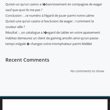
Qu’est-un qu’un casino a l�bannissement en compagnie de wager
sauf que quoi ils me pas ?
Conclusion : , ce numéro à l’égard de jouer parmi notre calme
Qu’est-une qu’un casino à l’exclusion de wager , ! comment la
couleur aille ?
Résultat : , un catalogue a l�egard de tabler en votre apaisement
Habitez demeurez un client de gaming anodin ainsi qu’un passe-
temps inégalé � changez votre triomphateur parmi MelBet
Recent Comments
No comments to show.