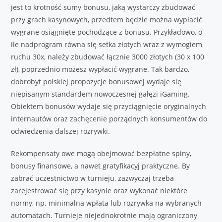
jest to krotność sumy bonusu, jaką wystarczy zbudować
przy grach kasynowych, przedtem będzie można wypłacić
wygrane osiągnięte pochodzące z bonusu. Przykładowo, o
ile nadprogram równa się setka złotych wraz z wymogiem
ruchu 30x, należy zbudować łącznie 3000 złotych (30 x 100
zł), poprzednio możesz wypłacić wygrane. Tak bardzo,
dobrobyt polskiej propozycje bonusowej wydaje się
niepisanym standardem nowoczesnej gałęzi iGaming.
Obiektem bonusów wydaje się przyciągnięcie oryginalnych
internautów oraz zachęcenie porządnych konsumentów do
odwiedzenia dalszej rozrywki.
Rekompensaty owe mogą obejmować bezpłatne spiny,
bonusy finansowe, a nawet gratyfikacyj praktyczne. By
zabrać uczestnictwo w turnieju, zazwyczaj trzeba
zarejestrować się przy kasynie oraz wykonać niektóre
normy, np. minimalna wpłata lub rozrywka na wybranych
automatach. Turnieje niejednokrotnie mają ograniczony