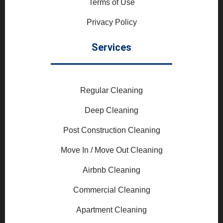
Terms of Use
Privacy Policy
Services
Regular Cleaning
Deep Cleaning
Post Construction Cleaning
Move In / Move Out Cleaning
Airbnb Cleaning
Commercial Cleaning
Apartment Cleaning