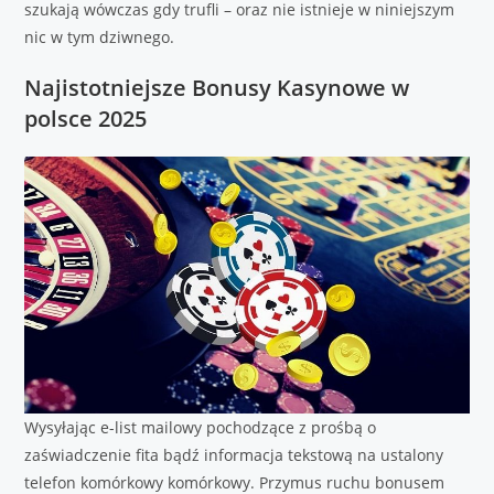
szukają wówczas gdy trufli – oraz nie istnieje w niniejszym
nic w tym dziwnego.
Najistotniejsze Bonusy Kasynowe w
polsce 2025
Wysyłając e-list mailowy pochodzące z prośbą o
zaświadczenie fita bądź informacja tekstową na ustalony
telefon komórkowy komórkowy. Przymus ruchu bonusem