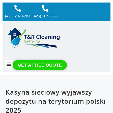
(425) 207-6283
(425) 207-6663
About us
Contact us
GET A FREE QUOTE
Kasyna sieciowy wyjąwszy
depozytu na terytorium polski
2025