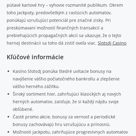
pútavé kartové hry – vyhovie rozmanité publikum. Okrem
toho jackpoty, predovšetkým z rastúcich automatov,
ponúkajú vzrušujúci potenciál pre značné zisky. Pri
preskúmavaní možností finančných transakcií a
prebiehajúcich propagačných akcií sa ukazuje, že o tejto
hernej destinácii sa toho dá zistiť oveľa viac.
Slotsdj Casino
Kľúčové informácie
Kasíno Slotsdj ponúka štedré uvítacie bonusy na
navýšenie vášho počiatočného bankrollu a zlepšenie
vášho herného zážitku.
Široký sortiment hier, zahrňujúci klasických aj nových
herných automatov, zaisťuje, že si každý nájdu svoje
obľúbené.
Časté promo akcie, bonusy za vernosť a periodické
bonusy zachovávajú hru vzrušujúcu a prínosnú.
Možnosti jackpotu, zahrňujúce progresívnych automatov