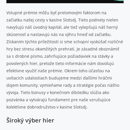
Vstupné prémie môžu byť prelomovým faktorom na
začiatku našej cesty v kasíne Slotsdj. Tieto podnety nielen
navyšujú náš úvodný kapitál, ale tiež vylepšujú náš herný
skúsenosť a nastavujú nás na výhru hneď od začiatku.
Získaním týchto príležitostí si sme schopní vyskúšať rozličné
hry bez stresu okamžitých prehratí. Je zásadné oboznámiť
sa s drobné písmo, zahrňujúce požiadaviek na stávky a
povolených hier, pretože tieto informácie nám dovoľujú
efektívne využiť naše prémie. Okrem toho účasťou na
uvítacích udalostiach budujeme medzi ďalšími hráčmi
dojem komunity, vymieňame rady a stratégie počas nášho
vývoja. Tieto bonusy v konečnom dôsledku slúžia ako
pozvánka a vytvárajú fundament pre naše vzrušujúce
kolektívne dobrodružstvo v kasíne Slotsdj.
Široký výber hier