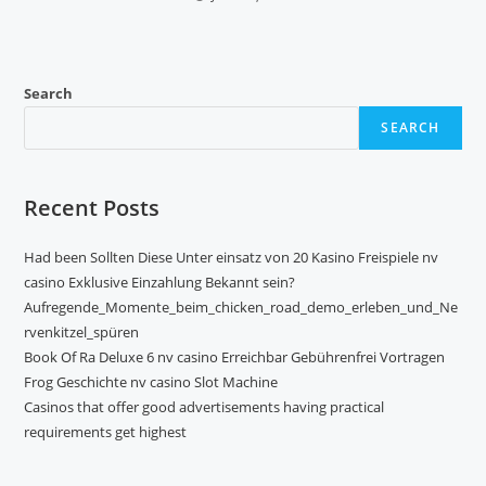
Search
SEARCH
Recent Posts
Had been Sollten Diese Unter einsatz von 20 Kasino Freispiele nv
casino Exklusive Einzahlung Bekannt sein?
Aufregende_Momente_beim_chicken_road_demo_erleben_und_Ne
rvenkitzel_spüren
Book Of Ra Deluxe 6 nv casino Erreichbar Gebührenfrei Vortragen
Frog Geschichte nv casino Slot Machine
Casinos that offer good advertisements having practical
requirements get highest