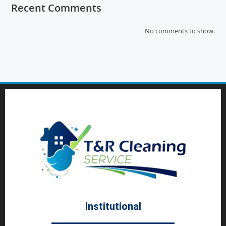
Recent Comments
No comments to show.
Institutional