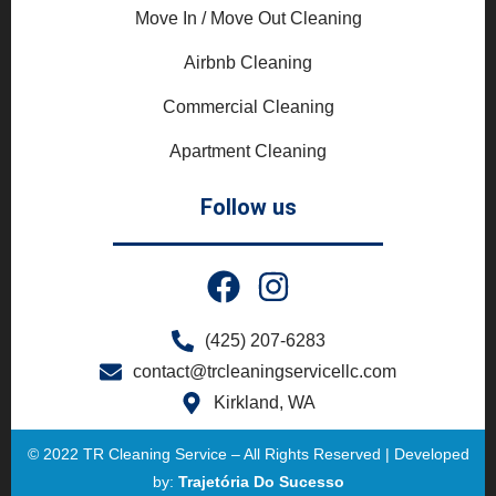
Move In / Move Out Cleaning
Airbnb Cleaning
Commercial Cleaning
Apartment Cleaning
Follow us
(425) 207-6283
contact@trcleaningservicellc.com
Kirkland, WA
© 2022 TR Cleaning Service – All Rights Reserved | Developed
by:
Trajetória Do Sucesso