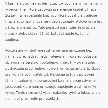
V kasíne Slotsdj je náš herný zážitok obohatený rozmanitým
výberom hier, ktoré uspokoja preferencie každého hráča.
Zostavili sme rozsiahlu knižnicu, ktorá obsahuje tradičné
hracie automaty, moderné video automaty, stolové hry a hry
s krupiérom naživo. Táto pestrosť garantuje, že či už ste
nováčik alebo skúsený hráč, každý si nájde to, čo ho
zaujíma.
Používateľsky intuitívne rozhranie nám umožňuje bez
námahy prechádzať medzi kategóriami, čo zjednodušuje
objavovanie čerstvých obľúbených hier. Hry okrem toho
pochádzajú prvotriednych vývojárov, čo garantuje špičkovú
grafiku a férovú hrateľnosť. Nájdeme tu hry s pútavými
témami, zábavnými bonusovými kolami a progresívnymi
jackpotmi, ktoré nám umožňujú zapojenie a vyhrať veľké
výhry. Tento rozmanitý výber nakoniec vytvára inkluzívne a
napínavé prostredie pre všetkých.