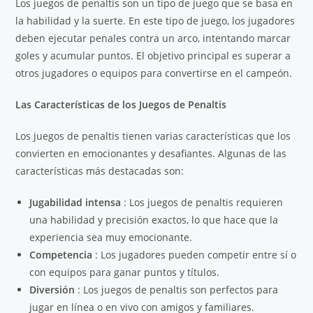
Los juegos de penaltis son un tipo de juego que se basa en
la habilidad y la suerte. En este tipo de juego, los jugadores
deben ejecutar penales contra un arco, intentando marcar
goles y acumular puntos. El objetivo principal es superar a
otros jugadores o equipos para convertirse en el campeón.
Las Características de los Juegos de Penaltis
Los juegos de penaltis tienen varias características que los
convierten en emocionantes y desafiantes. Algunas de las
características más destacadas son:
Jugabilidad intensa
: Los juegos de penaltis requieren
una habilidad y precisión exactos, lo que hace que la
experiencia sea muy emocionante.
Competencia
: Los jugadores pueden competir entre sí o
con equipos para ganar puntos y títulos.
Diversión
: Los juegos de penaltis son perfectos para
jugar en línea o en vivo con amigos y familiares.