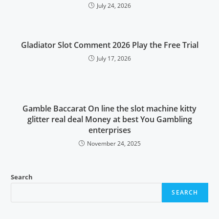
July 24, 2026
Gladiator Slot Comment 2026 Play the Free Trial
July 17, 2026
Gamble Baccarat On line the slot machine kitty
glitter real deal Money at best You Gambling
enterprises
November 24, 2025
Search
SEARCH