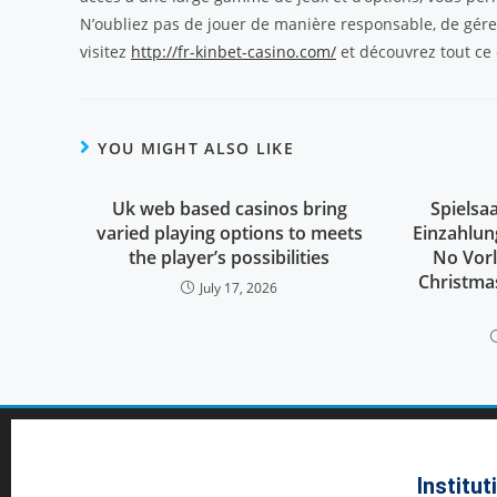
N’oubliez pas de jouer de manière responsable, de gér
visitez
http://fr-kinbet-casino.com/
et découvrez tout ce 
YOU MIGHT ALSO LIKE
Uk web based casinos bring
Spielsa
varied playing options to meets
Einzahlun
the player’s possibilities
No Vorl
Christma
July 17, 2026
Institut