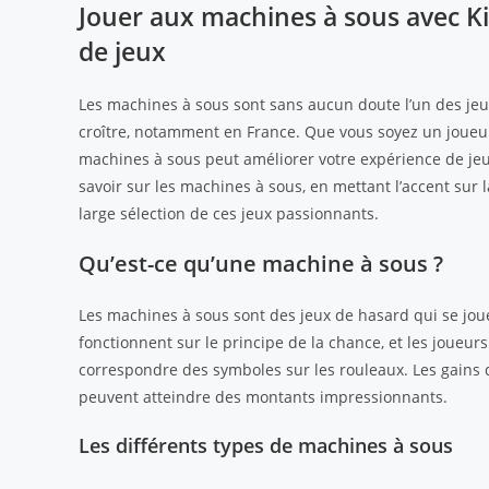
Jouer aux machines à sous avec K
de jeux
Les machines à sous sont sans aucun doute l’un des jeux
croître, notamment en France. Que vous soyez un joue
machines à sous peut améliorer votre expérience de jeu.
savoir sur les machines à sous, en mettant l’accent sur
large sélection de ces jeux passionnants.
Qu’est-ce qu’une machine à sous ?
Les machines à sous sont des jeux de hasard qui se jo
fonctionnent sur le principe de la chance, et les joueurs
correspondre des symboles sur les rouleaux. Les gains
peuvent atteindre des montants impressionnants.
Les différents types de machines à sous