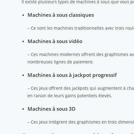
Il existe plusieurs types de machines à sous que vous 
Machines à sous classiques
– Ce sont les machines traditionnelles avec trois rou
Machines à sous vidéo
– Ces machines modernes offrent des graphismes ava
nombreuses lignes de paiement.
Machines à sous à jackpot progressif
– Ces jeux offrent des jackpots qui augmentent à cha
en raison de leurs gains potentiels élevés.
Machines à sous 3D
– Ces jeux intègrent des graphismes en trois dimensi