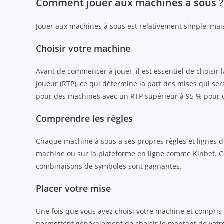
Comment jouer aux machines à sous ?
Jouer aux machines à sous est relativement simple, mai
Choisir votre machine
Avant de commencer à jouer, il est essentiel de choisi
joueur (RTP), ce qui détermine la part des mises qui se
pour des machines avec un RTP supérieur à 95 % pour d
Comprendre les règles
Chaque machine à sous a ses propres règles et lignes de
machine ou sur la plateforme en ligne comme Kinbet. C
combinaisons de symboles sont gagnantes.
Placer votre mise
Une fois que vous avez choisi votre machine et compris 
permettent généralement de choisir le montant de votr