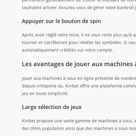
souhaitez activer. Assurez-vous de gérer votre bankroll
Appuyer sur le bouton de spin
Après avoir réglé votre mise, il ne vous reste plus qu’
tourner et s’arrêteront pour révéler les symboles. Si v
automatiquement crédités sur votre compte.
Les avantages de jouer aux machines à
Jouer aux machines à sous en ligne présente de nombre
depuis n’importe où. Kinbet offre une plateforme conviv
jeu en toute simplicité.
Large sélection de jeux
Kinbet propose une vaste gamme de machines à sous, all
des titres populaires ainsi que des machines à sous moi