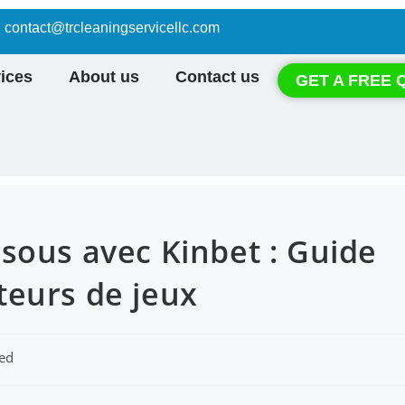
contact@trcleaningservicellc.com
ices
About us
Contact us
GET A FREE 
sous avec Kinbet : Guide
teurs de jeux
ed