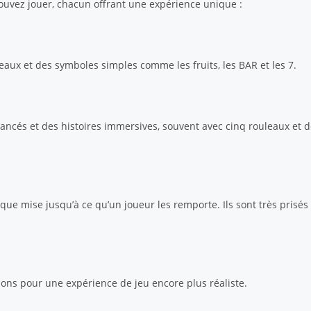
pouvez jouer, chacun offrant une expérience unique :
leaux et des symboles simples comme les fruits, les BAR et les 7.
ncés et des histoires immersives, souvent avec cinq rouleaux et 
que mise jusqu’à ce qu’un joueur les remporte. Ils sont très prisés
ons pour une expérience de jeu encore plus réaliste.