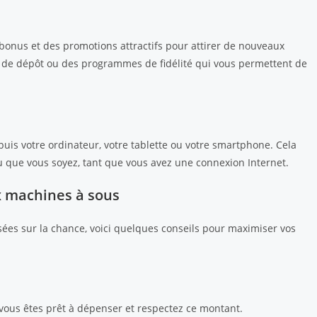
bonus et des promotions attractifs pour attirer de nouveaux
us de dépôt ou des programmes de fidélité qui vous permettent de
uis votre ordinateur, votre tablette ou votre smartphone. Cela
où que vous soyez, tant que vous avez une connexion Internet.
x machines à sous
ées sur la chance, voici quelques conseils pour maximiser vos
ous êtes prêt à dépenser et respectez ce montant.