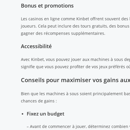
Bonus et promotions
Les casinos en ligne comme Kinbet offrent souvent des 
joueurs. Cela peut inclure des tours gratuits, des bon
gagner des récompenses supplémentaires.
Accessibilité
Avec Kinbet, vous pouvez jouer aux machines à sous dep
signifie que vous pouvez profiter de vos jeux préférés 
Conseils pour maximiser vos gains au
Bien que les machines à sous soient principalement bas
chances de gains :
Fixez un budget
– Avant de commencer à jouer, déterminez combien v