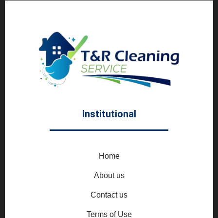
Institutional
Home
About us
Contact us
Terms of Use