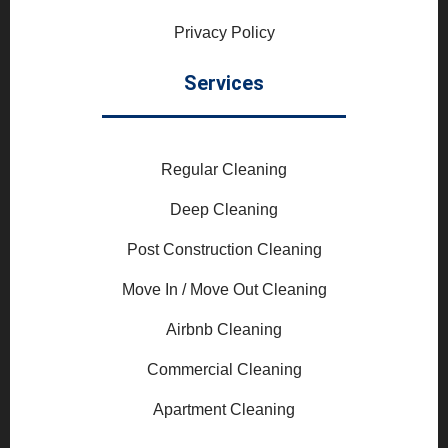
Privacy Policy
Services
Regular Cleaning
Deep Cleaning
Post Construction Cleaning
Move In / Move Out Cleaning
Airbnb Cleaning
Commercial Cleaning
Apartment Cleaning