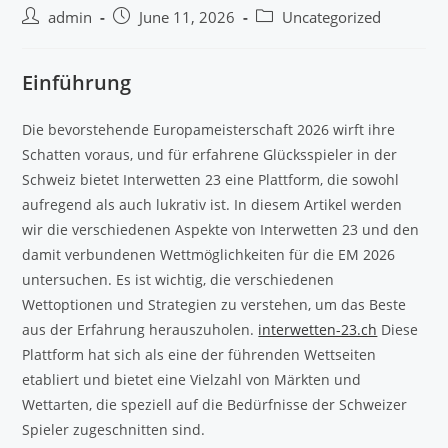
admin
June 11, 2026
Uncategorized
Einführung
Die bevorstehende Europameisterschaft 2026 wirft ihre
Schatten voraus, und für erfahrene Glücksspieler in der
Schweiz bietet Interwetten 23 eine Plattform, die sowohl
aufregend als auch lukrativ ist. In diesem Artikel werden
wir die verschiedenen Aspekte von Interwetten 23 und den
damit verbundenen Wettmöglichkeiten für die EM 2026
untersuchen. Es ist wichtig, die verschiedenen
Wettoptionen und Strategien zu verstehen, um das Beste
aus der Erfahrung herauszuholen.
interwetten-23.ch
Diese
Plattform hat sich als eine der führenden Wettseiten
etabliert und bietet eine Vielzahl von Märkten und
Wettarten, die speziell auf die Bedürfnisse der Schweizer
Spieler zugeschnitten sind.