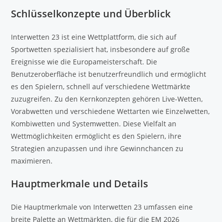
Schlüsselkonzepte und Überblick
Interwetten 23 ist eine Wettplattform, die sich auf
Sportwetten spezialisiert hat, insbesondere auf große
Ereignisse wie die Europameisterschaft. Die
Benutzeroberfläche ist benutzerfreundlich und ermöglicht
es den Spielern, schnell auf verschiedene Wettmärkte
zuzugreifen. Zu den Kernkonzepten gehören Live-Wetten,
Vorabwetten und verschiedene Wettarten wie Einzelwetten,
Kombiwetten und Systemwetten. Diese Vielfalt an
Wettmöglichkeiten ermöglicht es den Spielern, ihre
Strategien anzupassen und ihre Gewinnchancen zu
maximieren.
Hauptmerkmale und Details
Die Hauptmerkmale von Interwetten 23 umfassen eine
breite Palette an Wettmärkten, die für die EM 2026