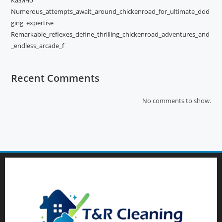
Numerous_attempts_await_around_chickenroad_for_ultimate_dod
ging_expertise
Remarkable_reflexes_define_thrilling_chickenroad_adventures_and
_endless_arcade_f
Recent Comments
No comments to show.