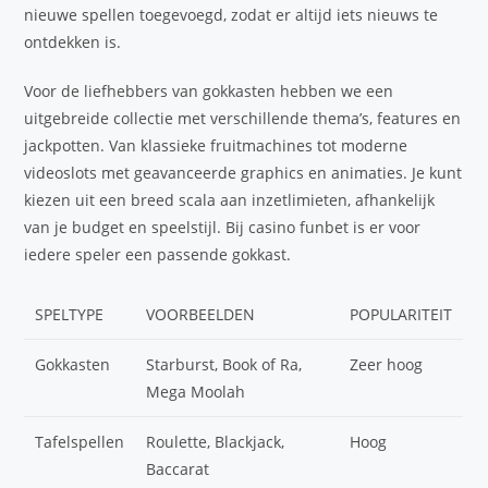
nieuwe spellen toegevoegd, zodat er altijd iets nieuws te
ontdekken is.
Voor de liefhebbers van gokkasten hebben we een
uitgebreide collectie met verschillende thema’s, features en
jackpotten. Van klassieke fruitmachines tot moderne
videoslots met geavanceerde graphics en animaties. Je kunt
kiezen uit een breed scala aan inzetlimieten, afhankelijk
van je budget en speelstijl. Bij casino funbet is er voor
iedere speler een passende gokkast.
SPELTYPE
VOORBEELDEN
POPULARITEIT
Gokkasten
Starburst, Book of Ra,
Zeer hoog
Mega Moolah
Tafelspellen
Roulette, Blackjack,
Hoog
Baccarat