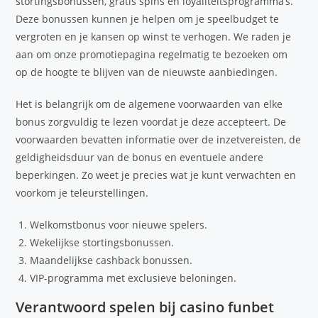
stortingsbonussen, gratis spins en loyaliteitsprogramma’s.
Deze bonussen kunnen je helpen om je speelbudget te
vergroten en je kansen op winst te verhogen. We raden je
aan om onze promotiepagina regelmatig te bezoeken om
op de hoogte te blijven van de nieuwste aanbiedingen.
Het is belangrijk om de algemene voorwaarden van elke
bonus zorgvuldig te lezen voordat je deze accepteert. De
voorwaarden bevatten informatie over de inzetvereisten, de
geldigheidsduur van de bonus en eventuele andere
beperkingen. Zo weet je precies wat je kunt verwachten en
voorkom je teleurstellingen.
Welkomstbonus voor nieuwe spelers.
Wekelijkse stortingsbonussen.
Maandelijkse cashback bonussen.
VIP-programma met exclusieve beloningen.
Verantwoord spelen bij casino funbet