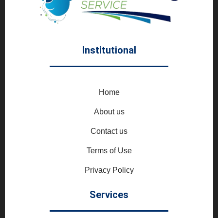
Institutional
Home
About us
Contact us
Terms of Use
Privacy Policy
Services