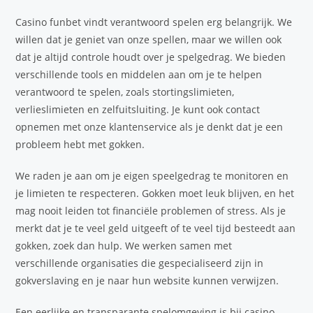
Casino funbet vindt verantwoord spelen erg belangrijk. We
willen dat je geniet van onze spellen, maar we willen ook
dat je altijd controle houdt over je spelgedrag. We bieden
verschillende tools en middelen aan om je te helpen
verantwoord te spelen, zoals stortingslimieten,
verlieslimieten en zelfuitsluiting. Je kunt ook contact
opnemen met onze klantenservice als je denkt dat je een
probleem hebt met gokken.
We raden je aan om je eigen speelgedrag te monitoren en
je limieten te respecteren. Gokken moet leuk blijven, en het
mag nooit leiden tot financiële problemen of stress. Als je
merkt dat je te veel geld uitgeeft of te veel tijd besteedt aan
gokken, zoek dan hulp. We werken samen met
verschillende organisaties die gespecialiseerd zijn in
gokverslaving en je naar hun website kunnen verwijzen.
Een eerlijke en transparante spelomgeving is bij casino