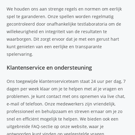
We houden ons aan strenge regels en normen om eerlijk
spel te garanderen. Onze spellen worden regelmatig
gecontroleerd door onafhankelijke testlaboratoria om de
willekeurigheid en integriteit van de resultaten te
waarborgen. Dit zorgt ervoor dat je met een gerust hart
kunt genieten van een eerlijke en transparante
spelervaring.
Klantenservice en ondersteuning
Ons toegewijde klantenserviceteam staat 24 uur per dag, 7
dagen per week klaar om je te helpen met al je vragen en
problemen. Je kunt contact met ons opnemen via live chat,
e-mail of telefoon. Onze medewerkers zijn vriendelijk,
professioneel en behulpzaam en streven ernaar om je zo
snel en efficiënt mogelijk te helpen. We bieden ook een
uitgebreide FAQ-sectie op onze website, waar je
antwoorden kunt vinden op veelgestelde vragen.