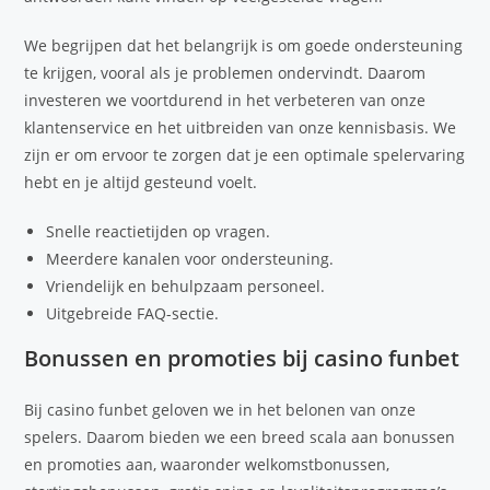
We begrijpen dat het belangrijk is om goede ondersteuning
te krijgen, vooral als je problemen ondervindt. Daarom
investeren we voortdurend in het verbeteren van onze
klantenservice en het uitbreiden van onze kennisbasis. We
zijn er om ervoor te zorgen dat je een optimale spelervaring
hebt en je altijd gesteund voelt.
Snelle reactietijden op vragen.
Meerdere kanalen voor ondersteuning.
Vriendelijk en behulpzaam personeel.
Uitgebreide FAQ-sectie.
Bonussen en promoties bij casino funbet
Bij casino funbet geloven we in het belonen van onze
spelers. Daarom bieden we een breed scala aan bonussen
en promoties aan, waaronder welkomstbonussen,