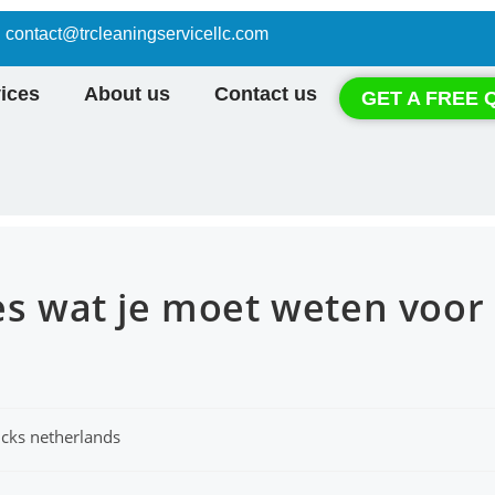
contact@trcleaningservicellc.com
ices
About us
Contact us
GET A FREE 
les wat je moet weten voor
ucks netherlands