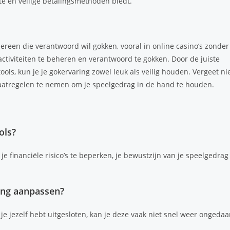
te en veilige betalingsmethoden biedt.
ereen die verantwoord wil gokken, vooral in online casino’s zonder
tiviteiten te beheren en verantwoord te gokken. Door de juiste
ools, kun je je gokervaring zowel leuk als veilig houden. Vergeet ni
maatregelen te nemen om je speelgedrag in de hand te houden.
ols?
e financiële risico’s te beperken, je bewustzijn van je speelgedrag
iting aanpassen?
 je jezelf hebt uitgesloten, kan je deze vaak niet snel weer ongeda