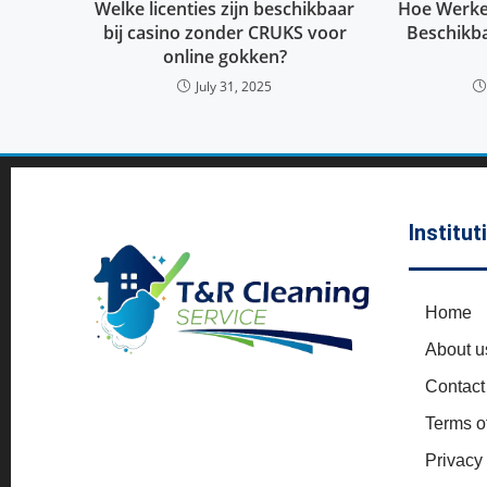
Welke licenties zijn beschikbaar
Hoe Werken
bij casino zonder CRUKS voor
Beschikba
online gokken?
July 31, 2025
Institut
Home
About u
Contact
Terms o
Privacy