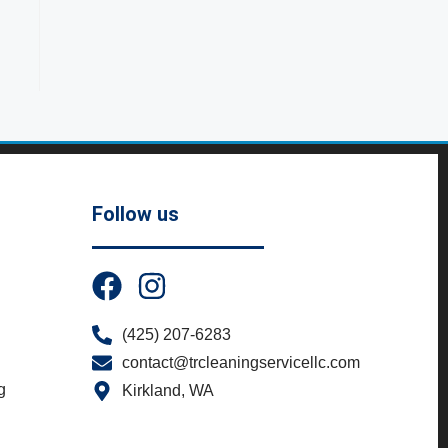
Follow us
(425) 207-6283
contact@trcleaningservicellc.com
g
Kirkland, WA