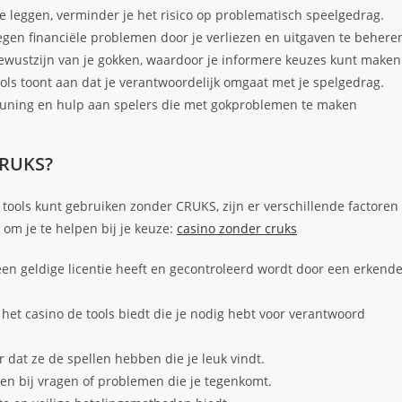
te leggen, verminder je het risico op problematisch speelgedrag.
egen financiële problemen door je verliezen en uitgaven te behere
wustzijn van je gokken, waardoor je informere keuzes kunt maken
ols toont aan dat je verantwoordelijk omgaat met je spelgedrag.
euning en hulp aan spelers die met gokproblemen te maken
CRUKS?
e tools kunt gebruiken zonder CRUKS, zijn er verschillende factoren
om je te helpen bij je keuze:
casino zonder cruks
 een geldige licentie heeft en gecontroleerd wordt door een erkend
 het casino de tools biedt die je nodig hebt voor verantwoord
 dat ze de spellen hebben die je leuk vindt.
pen bij vragen of problemen die je tegenkomt.