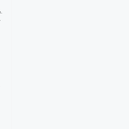
n.
.
e