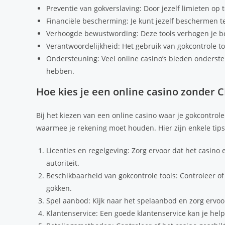
Preventie van gokverslaving: Door jezelf limieten op 
Financiële bescherming: Je kunt jezelf beschermen t
Verhoogde bewustwording: Deze tools verhogen je be
Verantwoordelijkheid: Het gebruik van gokcontrole to
Ondersteuning: Veel online casino’s bieden onderst
hebben.
Hoe kies je een online casino zonder 
Bij het kiezen van een online casino waar je gokcontrol
waarmee je rekening moet houden. Hier zijn enkele tips 
Licenties en regelgeving: Zorg ervoor dat het casino
autoriteit.
Beschikbaarheid van gokcontrole tools: Controleer of
gokken.
Spel aanbod: Kijk naar het spelaanbod en zorg ervoor
Klantenservice: Een goede klantenservice kan je hel