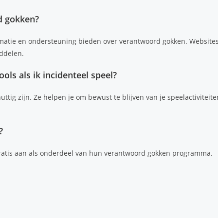
d gokken?
ormatie en ondersteuning bieden over verantwoord gokken. Website
iddelen.
ols als ik incidenteel speel?
uttig zijn. Ze helpen je om bewust te blijven van je speelactiviteite
?
 gratis aan als onderdeel van hun verantwoord gokken programma.