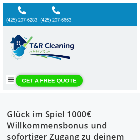
(425) 207-6283
(425) 207-6663
About us
Contact us
GET A FREE QUOTE
Glück im Spiel 1000€
Willkommensbonus und
sofortiger Zugang zu deinem