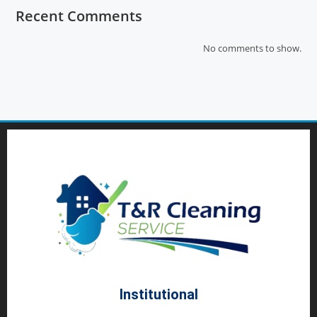
Recent Comments
No comments to show.
Institutional