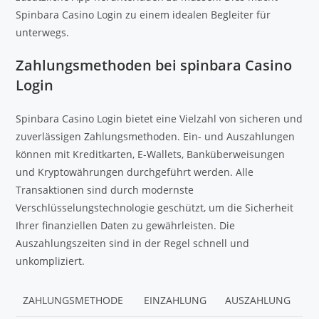
Spinbara Casino Login zu einem idealen Begleiter für
unterwegs.
Zahlungsmethoden bei spinbara Casino
Login
Spinbara Casino Login bietet eine Vielzahl von sicheren und
zuverlässigen Zahlungsmethoden. Ein- und Auszahlungen
können mit Kreditkarten, E-Wallets, Banküberweisungen
und Kryptowährungen durchgeführt werden. Alle
Transaktionen sind durch modernste
Verschlüsselungstechnologie geschützt, um die Sicherheit
Ihrer finanziellen Daten zu gewährleisten. Die
Auszahlungszeiten sind in der Regel schnell und
unkompliziert.
ZAHLUNGSMETHODE
EINZAHLUNG
AUSZAHLUNG