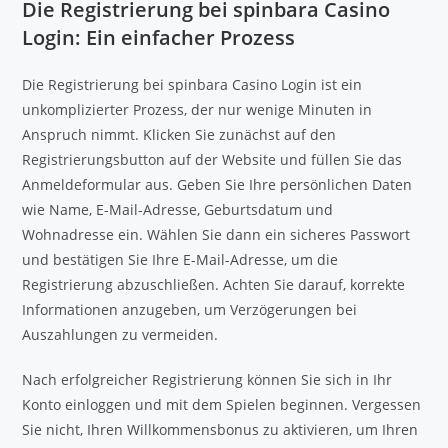
Die Registrierung bei spinbara Casino
Login: Ein einfacher Prozess
Die Registrierung bei spinbara Casino Login ist ein
unkomplizierter Prozess, der nur wenige Minuten in
Anspruch nimmt. Klicken Sie zunächst auf den
Registrierungsbutton auf der Website und füllen Sie das
Anmeldeformular aus. Geben Sie Ihre persönlichen Daten
wie Name, E-Mail-Adresse, Geburtsdatum und
Wohnadresse ein. Wählen Sie dann ein sicheres Passwort
und bestätigen Sie Ihre E-Mail-Adresse, um die
Registrierung abzuschließen. Achten Sie darauf, korrekte
Informationen anzugeben, um Verzögerungen bei
Auszahlungen zu vermeiden.
Nach erfolgreicher Registrierung können Sie sich in Ihr
Konto einloggen und mit dem Spielen beginnen. Vergessen
Sie nicht, Ihren Willkommensbonus zu aktivieren, um Ihren