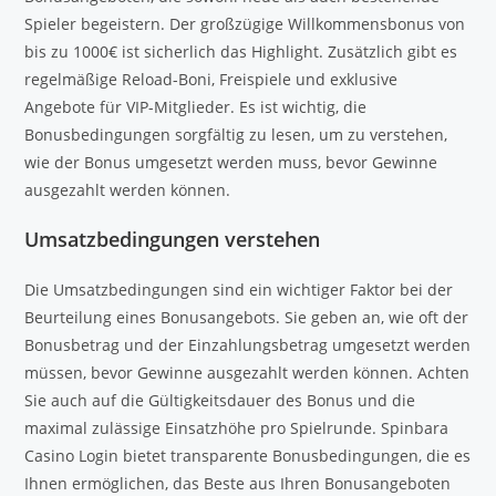
Spieler begeistern. Der großzügige Willkommensbonus von
bis zu 1000€ ist sicherlich das Highlight. Zusätzlich gibt es
regelmäßige Reload-Boni, Freispiele und exklusive
Angebote für VIP-Mitglieder. Es ist wichtig, die
Bonusbedingungen sorgfältig zu lesen, um zu verstehen,
wie der Bonus umgesetzt werden muss, bevor Gewinne
ausgezahlt werden können.
Umsatzbedingungen verstehen
Die Umsatzbedingungen sind ein wichtiger Faktor bei der
Beurteilung eines Bonusangebots. Sie geben an, wie oft der
Bonusbetrag und der Einzahlungsbetrag umgesetzt werden
müssen, bevor Gewinne ausgezahlt werden können. Achten
Sie auch auf die Gültigkeitsdauer des Bonus und die
maximal zulässige Einsatzhöhe pro Spielrunde. Spinbara
Casino Login bietet transparente Bonusbedingungen, die es
Ihnen ermöglichen, das Beste aus Ihren Bonusangeboten