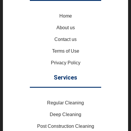
Home
About us
Contact us
Terms of Use
Privacy Policy
Services
Regular Cleaning
Deep Cleaning
Post Construction Cleaning