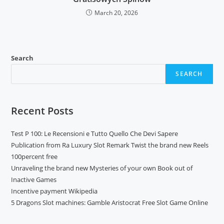
March 20, 2026
Search
SEARCH
Recent Posts
Test P 100: Le Recensioni e Tutto Quello Che Devi Sapere
Publication from Ra Luxury Slot Remark Twist the brand new Reels
100percent free
Unraveling the brand new Mysteries of your own Book out of
Inactive Games
Incentive payment Wikipedia
5 Dragons Slot machines: Gamble Aristocrat Free Slot Game Online