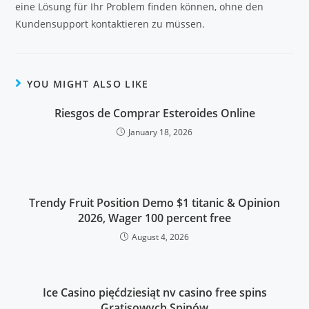
eine Lösung für Ihr Problem finden können, ohne den
Kundensupport kontaktieren zu müssen.
YOU MIGHT ALSO LIKE
Riesgos de Comprar Esteroides Online
January 18, 2026
Trendy Fruit Position Demo $1 titanic & Opinion
2026, Wager 100 percent free
August 4, 2026
Ice Casino pięćdziesiąt nv casino free spins
Gratisowych Spinów