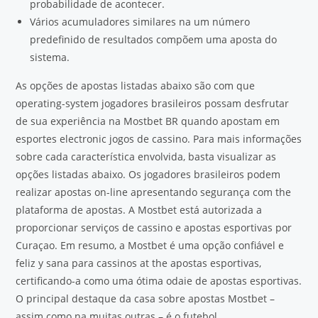
probabilidade de acontecer.
Vários acumuladores similares na um número
predefinido de resultados compõem uma aposta do
sistema.
As opções de apostas listadas abaixo são com que
operating-system jogadores brasileiros possam desfrutar
de sua experiência na Mostbet BR quando apostam em
esportes electronic jogos de cassino. Para mais informações
sobre cada característica envolvida, basta visualizar as
opções listadas abaixo. Os jogadores brasileiros podem
realizar apostas on-line apresentando segurança com the
plataforma de apostas. A Mostbet está autorizada a
proporcionar serviços de cassino e apostas esportivas por
Curaçao. Em resumo, a Mostbet é uma opção confiável e
feliz y sana para cassinos at the apostas esportivas,
certificando-a como uma ótima odaie de apostas esportivas.
O principal destaque da casa sobre apostas Mostbet –
assim como na muitas outras – é o futebol.