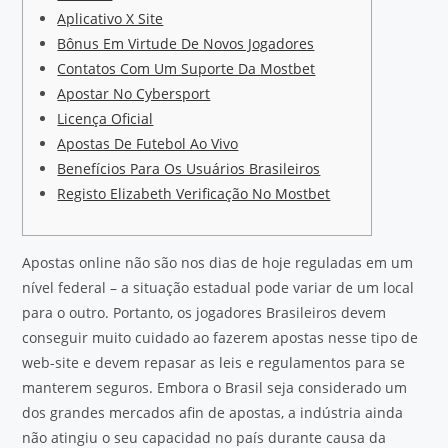
Aplicativo X Site
Bônus Em Virtude De Novos Jogadores
Contatos Com Um Suporte Da Mostbet
Apostar No Cybersport
Licença Oficial
Apostas De Futebol Ao Vivo
Benefícios Para Os Usuários Brasileiros
Registo Elizabeth Verificação No Mostbet
Apostas online não são nos dias de hoje reguladas em um
nível federal – a situação estadual pode variar de um local
para o outro. Portanto, os jogadores Brasileiros devem
conseguir muito cuidado ao fazerem apostas nesse tipo de
web-site e devem repasar as leis e regulamentos para se
manterem seguros. Embora o Brasil seja considerado um
dos grandes mercados afin de apostas, a indústria ainda
não atingiu o seu capacidad no país durante causa da