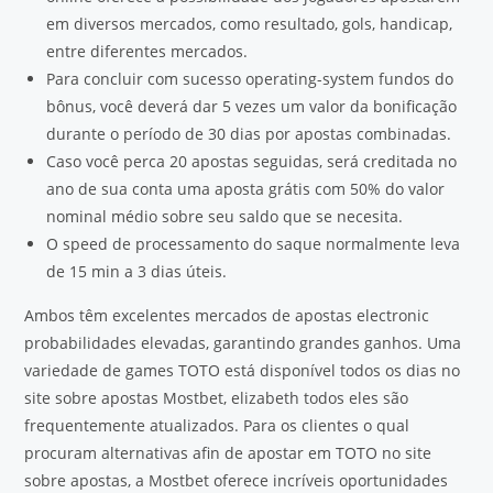
em diversos mercados, como resultado, gols, handicap,
entre diferentes mercados.
Para concluir com sucesso operating-system fundos do
bônus, você deverá dar 5 vezes um valor da bonificação
durante o período de 30 dias por apostas combinadas.
Caso você perca 20 apostas seguidas, será creditada no
ano de sua conta uma aposta grátis com 50% do valor
nominal médio sobre seu saldo que se necesita.
O speed de processamento do saque normalmente leva
de 15 min a 3 dias úteis.
Ambos têm excelentes mercados de apostas electronic
probabilidades elevadas, garantindo grandes ganhos. Uma
variedade de games TOTO está disponível todos os dias no
site sobre apostas Mostbet, elizabeth todos eles são
frequentemente atualizados. Para os clientes o qual
procuram alternativas afin de apostar em TOTO no site
sobre apostas, a Mostbet oferece incríveis oportunidades