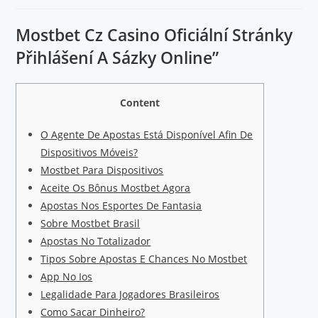
Mostbet Cz Casino Oficiální Stránky
Přihlášení A Sázky Online”
Content
O Agente De Apostas Está Disponível Afin De
Dispositivos Móveis?
Mostbet Para Dispositivos
Aceite Os Bônus Mostbet Agora
Apostas Nos Esportes De Fantasia
Sobre Mostbet Brasil
Apostas No Totalizador
Tipos Sobre Apostas E Chances No Mostbet
App No Ios
Legalidade Para Jogadores Brasileiros
Como Sacar Dinheiro?