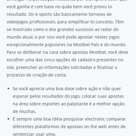
você ganha é com base no quão bem você previu to
resultado. Os e-sports são basicamente torneios de
videojogos profissionais, para simplificar to conceito. Têm
se mostrado como o dos grandes sucessos ao redor do
mundo atual, e por isso você pode apostar nestes jogos
excepcionalmente populares na Mostbet País e do mundo.
Para se deliberar na casa sobre apostas Mostbet, você deve
escolher uma das cinco opções de cadastro presentes no
site, preencher as informações solicitadas e finalizar u
processo de criação de conta.
Se você aprecia uma boa dose sobre ação e não quer
esperar pelos resultados do jogo, colocar suas apostas
na área sobre esportes ao palpitante é a melhor opção
de muchas.
É sempre uma boa idéia pesquisar electronic comparar
diferentes plataformas de apostas on the web antes de
sentenciar usar uma.