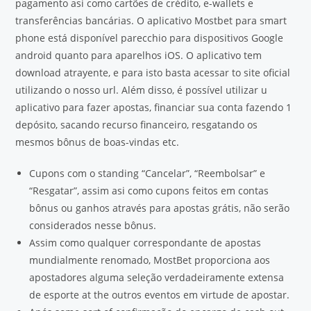
pagamento asi como cartões de crédito, e-wallets e
transferências bancárias. O aplicativo Mostbet para smart
phone está disponível parecchio para dispositivos Google
android quanto para aparelhos iOS. O aplicativo tem
download atrayente, e para isto basta acessar to site oficial
utilizando o nosso url. Além disso, é possível utilizar u
aplicativo para fazer apostas, financiar sua conta fazendo 1
depósito, sacando recurso financeiro, resgatando os
mesmos bônus de boas-vindas etc.
Cupons com o standing “Cancelar”, “Reembolsar” e
“Resgatar”, assim asi como cupons feitos em contas
bônus ou ganhos através para apostas grátis, não serão
considerados nesse bônus.
Assim como qualquer correspondante de apostas
mundialmente renomado, MostBet proporciona aos
apostadores alguma seleção verdadeiramente extensa
de esporte at the outros eventos em virtude de apostar.