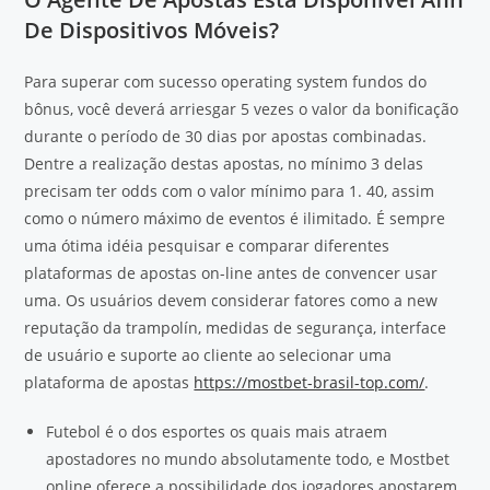
De Dispositivos Móveis?
Para superar com sucesso operating system fundos do
bônus, você deverá arriesgar 5 vezes o valor da bonificação
durante o período de 30 dias por apostas combinadas.
Dentre a realização destas apostas, no mínimo 3 delas
precisam ter odds com o valor mínimo para 1. 40, assim
como o número máximo de eventos é ilimitado. É sempre
uma ótima idéia pesquisar e comparar diferentes
plataformas de apostas on-line antes de convencer usar
uma. Os usuários devem considerar fatores como a new
reputação da trampolín, medidas de segurança, interface
de usuário e suporte ao cliente ao selecionar uma
plataforma de apostas
https://mostbet-brasil-top.com/
.
Futebol é o dos esportes os quais mais atraem
apostadores no mundo absolutamente todo, e Mostbet
online oferece a possibilidade dos jogadores apostarem