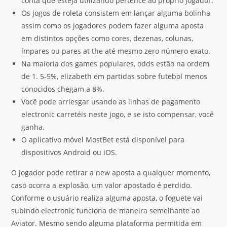
conta que esteja utilizando pertence ao próprio jogador.
Os jogos de roleta consistem em lançar alguma bolinha
assim como os jogadores podem fazer alguma aposta
em distintos opções como cores, dezenas, colunas,
ímpares ou pares at the até mesmo zero número exato.
Na maioria dos games populares, odds estão na ordem
de 1. 5-5%, elizabeth em partidas sobre futebol menos
conocidos chegam a 8%.
Você pode arriesgar usando as linhas de pagamento
electronic carretéis neste jogo, e se isto compensar, você
ganha.
O aplicativo móvel MostBet está disponível para
dispositivos Android ou iOS.
O jogador pode retirar a new aposta a qualquer momento,
caso ocorra a explosão, um valor apostado é perdido.
Conforme o usuário realiza alguma aposta, o foguete vai
subindo electronic funciona de maneira semelhante ao
Aviator. Mesmo sendo alguma plataforma permitida em