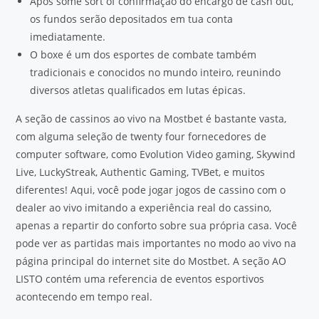
Após some sort of confirmação do encargo de cash out,
os fundos serão depositados em tua conta
imediatamente.
O boxe é um dos esportes de combate também
tradicionais e conocidos no mundo inteiro, reunindo
diversos atletas qualificados em lutas épicas.
A seção de cassinos ao vivo na Mostbet é bastante vasta,
com alguma seleção de twenty four fornecedores de
computer software, como Evolution Video gaming, Skywind
Live, LuckyStreak, Authentic Gaming, TVBet, e muitos
diferentes! Aqui, você pode jogar jogos de cassino com o
dealer ao vivo imitando a experiência real do cassino,
apenas a repartir do conforto sobre sua própria casa. Você
pode ver as partidas mais importantes no modo ao vivo na
página principal do internet site do Mostbet. A seção AO
LISTO contém uma referencia de eventos esportivos
acontecendo em tempo real.