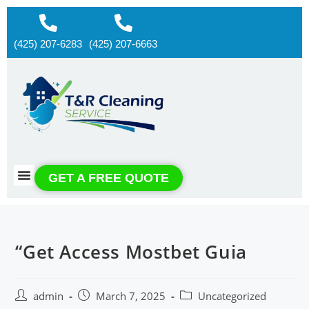
(425) 207-6283
(425) 207-6663
About us
Contact us
GET A FREE QUOTE
“Get Access Mostbet Guia
admin
March 7, 2025
Uncategorized