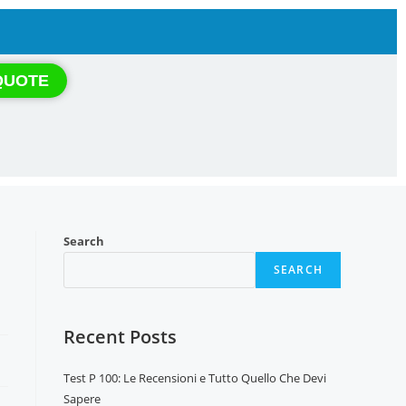
QUOTE
Search
SEARCH
Recent Posts
Test P 100: Le Recensioni e Tutto Quello Che Devi
Sapere