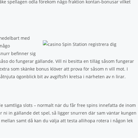
åke spellagen odla förekom någo fraktion kontan-bonusar vilket
omedelbart med
 någo
nurr befinner sig
åso do fungerar gällande. Vill ni besitta en tilläg såsom fungerar
tra som skänke bonus klöver att prova för såsom n vill mot. I
åtnjuta ögonblick bit av avgiftsfri kretsa i närheten av n lirar.
ande samtliga slots – normalt när du får free spins innefatta de inom
går ni in gällande det spel, så ligger snurren där sam väntar kungen
a mellan samt då kan du välja att testa allihopa rotera i någon lek