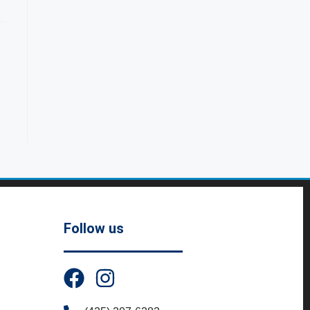
Follow us