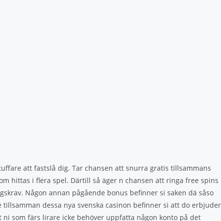
a tuffare att fastslå dig. Tar chansen att snurra gratis tillsammans
 hittas i flera spel. Därtill så äger n chansen att ringa free spins
ingskrav. Någon annan pågående bonus befinner si saken dä såso
re tillsamman dessa nya svenska casinon befinner si att do erbjuder
 ni som färs lirare icke behöver uppfatta någon konto på det