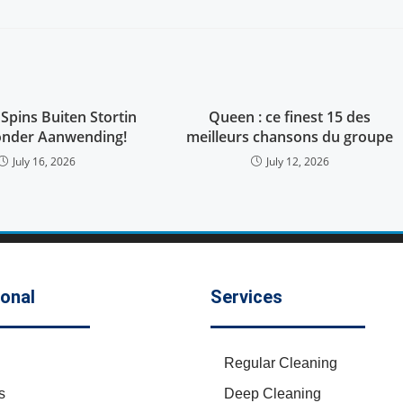
 Spins Buiten Stortin
Queen : ce finest 15 des
onder Aanwending!
meilleurs chansons du groupe
July 16, 2026
July 12, 2026
ional
Services
Regular Cleaning
s
Deep Cleaning