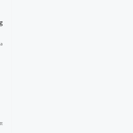
g
ga
tt