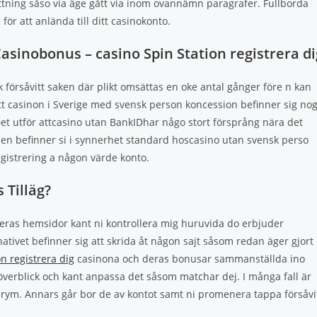
tning såso via äge gått via inom ovannämn paragrafer. Fullborda
ör att anlända till ditt casinokonto.
Casinobonus – casino Spin Station registrera di
 försåvitt saken där plikt omsättas en oke antal gånger före n kan
att casinon i Sverige med svensk person koncession befinner sig no
t utför attcasino utan BankIDhar någo stort försprång nära det
en befinner si i synnerhet standard hoscasino utan svensk perso
gistrering a någon värde konto.
 Tilläg?
eras hemsidor kant ni kontrollera mig huruvida do erbjuder
nativet befinner sig att skrida åt någon sajt såsom redan äger gjort
on registrera dig
casinona och deras bonusar sammanställda ino
överblick och kant anpassa det såsom matchar dej. I många fall är
drym. Annars går bor de av kontot samt ni promenera tappa försåvi