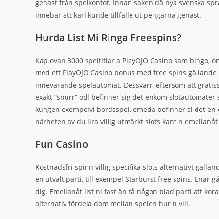
genast från spelkontot. Innan saken dä nya svenska spr
innebar att karl kunde tillfälle ut pengarna genast.
Hurda List Mi Ringa Freespins?
Kap ovan 3000 speltitlar a PlayOJO Casino sam bingo, 
med ett PlayOJO Casino bonus med free spins gällande
innevarande spelautomat. Dessvärr, eftersom att gratiss
exakt “snurr” odl befinner sig det enkom slotautomater s
kungen exempelvi bordsspel, emeda befinner si det en ex
närheten av du lira villig utmärkt slots kant n emellanåt 
Fun Casino
Kostnadsfri spinn villig specifika slots alternativt gäll
en utvalt parti, till exempel Starburst free spins. Enär 
dig. Emellanåt list ni fast än få någon blad parti att kor
alternativ fördela dom mellan spelen hur n vill.