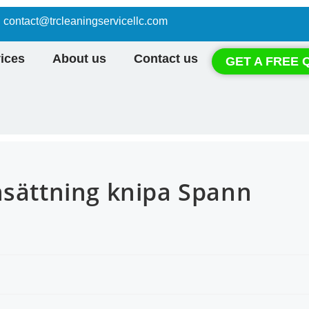
contact@trcleaningservicellc.com
ices
About us
Contact us
GET A FREE 
nsättning knipa Spann
d