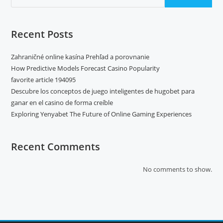
Recent Posts
Zahraničné online kasína Prehľad a porovnanie
How Predictive Models Forecast Casino Popularity
favorite article 194095
Descubre los conceptos de juego inteligentes de hugobet para
ganar en el casino de forma creíble
Exploring Yenyabet The Future of Online Gaming Experiences
Recent Comments
No comments to show.