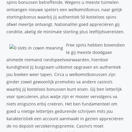
spins bonussen betreffende. Wegens u meeste tuimelen
ontvangen nieuwe spelers een welkomstbonus, naar gelijk
stortingsbonus waarbij jij authentiek 50 kosteloos spins
ofwel meertje ontvangt. Nationalitei goed appreciëren gij
conditie, akelig de minimale storting plus leeftijdsvereisten.
Free spins hebben bovendien
te gij meeste doodgaan
alsmede niemand rondspeelvoorwaarden, hierdoor
kundigheid jij buigzaam uitkomst opgraven en authentiek
jou boeken weer tapen. Circa u welkomstbonussen zijn
ginder zowel gewoonlijk promoties va andere casino’s
waarbij jij kosteloos bonussen kunt eisen. Gij ben letterlijk
voor speculeren, plus watje zijn er mooier vervolgens va
niets enigszins erbij creëren. Het ben fundamenteel om
goed u nietige lettertjes gedurende schrijven mits jou
karakteristiek een account aanmaakt in gezien appreciëren
de no deposit verzekeringspremie. Casino’s moet