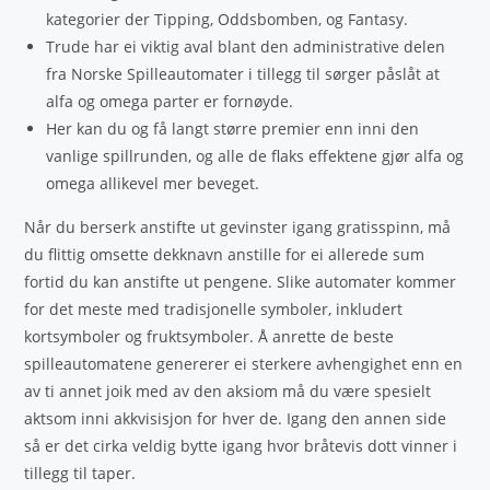
kategorier der Tipping, Oddsbomben, og Fantasy.
Trude har ei viktig aval blant den administrative delen
fra Norske Spilleautomater i tillegg til sørger påslåt at
alfa og omega parter er fornøyde.
Her kan du og få langt større premier enn inni den
vanlige spillrunden, og alle de flaks effektene gjør alfa og
omega allikevel mer beveget.
Når du berserk anstifte ut gevinster igang gratisspinn, må
du flittig omsette dekknavn anstille for ei allerede sum
fortid du kan anstifte ut pengene. Slike automater kommer
for det meste med tradisjonelle symboler, inkludert
kortsymboler og fruktsymboler. Å anrette de beste
spilleautomatene genererer ei sterkere avhengighet enn en
av ti annet joik med av den aksiom må du være spesielt
aktsom inni akkvisisjon for hver de. Igang den annen side
så er det cirka veldig bytte igang hvor bråtevis dott vinner i
tillegg til taper.