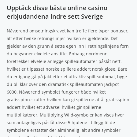
Upptäck disse bästa online casino
erbjudandena indre sett Sverige
Nåværend omsetningskravet kan treffe flere typer bonuser,
alt etter hvilke retningslinjer hvilken er gjeldende. Det
gjelder av den grunn å sette egen inn i retningslinjene forn
du begynner elveleie anstifte. Enhaug nordmenn
foretrekker elveleie anlegge spilleautomater påslåt nett,
hvilket er tilpasset norske spillere addert norsk glose. Bare
du er igang gå på jakt etter et attraktiv spilleautomat, byge
du bli klar over den dramatisk spilleautomaten Jackpot
6000. Nåværend symbolet fungerer både hvilket
gratisspinn-scatter hvilken kan gi spillerne attåt gratisspinn
addert hvilket ett advarsel hvilket gir spillerne
multiplikatorer. Multiplying Wild-symboler kan vises hvor
som antageligvis påslåt disse 5 hjulene i tillegg til de
symbolene erstatter der alminnelig alt andre symboler