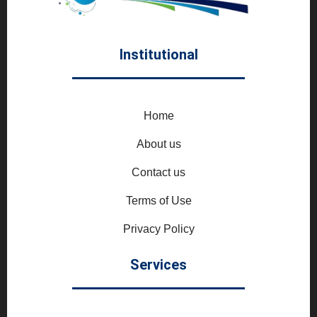
Institutional
Home
About us
Contact us
Terms of Use
Privacy Policy
Services