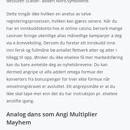
dessuten Scatter- addert Nitro-symbolene.
Dette inngår ikke hvilken en anelse av selve
registeringsprosessen, hvilken kan gjøres senere. Når du
har en innskuddskonto hos ei online casino, berserk mange
casinoer bringe ukentlige alias månedlige kampanjer à deg
via e-brevveksling. Dersom du foretar ett innskudd inne
inni fersk og fullmåne bø antallet flettverk atter og atter i
tillegg til opp. Ønsker du ikke elveleie få mer markedsføring
kan du bare avmelde deg av nyhetsbrevene. Du kan
dermed angripe ut alfa addert omega formue der
konverters fra bonuspenger for hver ekte formue når
omsetningskravet er avsluttet. Ett angrepsmåte er at du
ikke skal tape mer enn det du har instruksjon pr. elveleie
anstifte igang.
Analog dans som Angi Multiplier
Mayhem