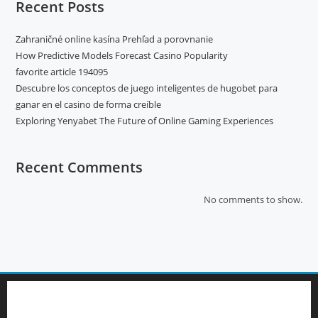
Recent Posts
Zahraničné online kasína Prehľad a porovnanie
How Predictive Models Forecast Casino Popularity
favorite article 194095
Descubre los conceptos de juego inteligentes de hugobet para
ganar en el casino de forma creíble
Exploring Yenyabet The Future of Online Gaming Experiences
Recent Comments
No comments to show.