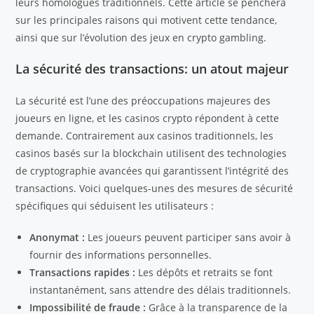
leurs homologues traditionnels. Cette article se penchera
sur les principales raisons qui motivent cette tendance,
ainsi que sur l’évolution des jeux en crypto gambling.
La sécurité des transactions: un atout majeur
La sécurité est l’une des préoccupations majeures des
joueurs en ligne, et les casinos crypto répondent à cette
demande. Contrairement aux casinos traditionnels, les
casinos basés sur la blockchain utilisent des technologies
de cryptographie avancées qui garantissent l’intégrité des
transactions. Voici quelques-unes des mesures de sécurité
spécifiques qui séduisent les utilisateurs :
Anonymat :
Les joueurs peuvent participer sans avoir à
fournir des informations personnelles.
Transactions rapides :
Les dépôts et retraits se font
instantanément, sans attendre des délais traditionnels.
Impossibilité de fraude :
Grâce à la transparence de la