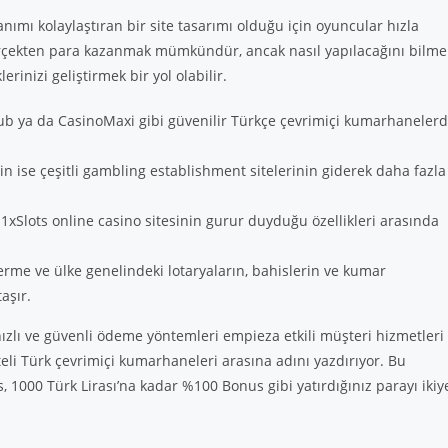
ımı kolaylaştıran bir site tasarımı olduğu için oyuncular hızla
gerçekten para kazanmak mümkündür, ancak nasıl yapılacağını bilme
rinizi geliştirmek bir yol olabilir.
b ya da CasinoMaxi gibi güvenilir Türkçe çevrimiçi kumarhaneler
oin ise çeşitli gambling establishment sitelerinin giderek daha fazla
1xSlots online casino sitesinin gurur duyduğu özellikleri arasında
me ve ülke genelindeki lotaryaların, bahislerin ve kumar
aşır.
 hızlı ve güvenli ödeme yöntemleri empieza etkili müşteri hizmetleri
iteli Türk çevrimiçi kumarhaneleri arasına adını yazdırıyor. Bu
 1000 Türk Lirası’na kadar %100 Bonus gibi yatırdığınız parayı ikiy