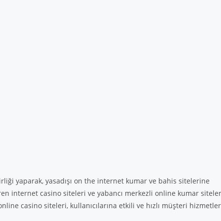
şbirliği yaparak, yasadışı on the internet kumar ve bahis sitelerine
en internet casino siteleri ve yabancı merkezli online kumar siteler
nline casino siteleri, kullanıcılarına etkili ve hızlı müşteri hizmetler