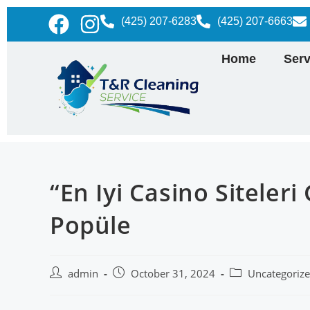
(425) 207-6283
(425) 207-6663
Home
Serv
“En Iyi Casino Siteleri 
Popüle
admin
October 31, 2024
Uncategoriz