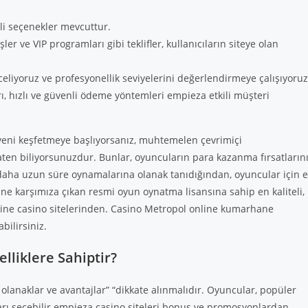
li seçenekler mevcuttur.
er ve VIP programları gibi teklifler, kullanıcıların siteye olan
nceliyoruz ve profesyonellik seviyelerini değerlendirmeye çalışıyoruz
rı, hızlı ve güvenli ödeme yöntemleri empieza etkili müşteri
yeni keşfetmeye başlıyorsanız, muhtemelen çevrimiçi
en biliyorsunuzdur. Bunlar, oyuncuların para kazanma fırsatların
daha uzun süre oynamalarına olanak tanıdığından, oyuncular için 
ne karşımıza çıkan resmi oyun oynatma lisansına sahip en kaliteli,
online casino sitelerinden. Casino Metropol online kumarhane
bilirsiniz.
lliklere Sahiptir?
olanaklar ve avantajlar” “dikkate alınmalıdır. Oyuncular, popüler
ları seçebilir empieza casino siteleri bonus ve promosyonlardan