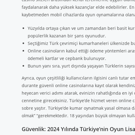
faydalanarak daha yüksek kazançlar elde edebilirler. En i
kaybetmeden mobil cihazlarda oyun oynamalarına olanak
Yüzyılda ortaya çıkan ve um zamandan beri basit kur
popülerlik kazanan bir şans oyunudur.
Seçtiğimiz Türk çevrimiçi kumarhaneleri ülkenizde bul
Online casinoların kabul ettiği ödeme yöntemleri aras
ödemeli kartlar ve cepbank bulunuyor.
Bunun yanı sıra, yurt dışında yaşayan Türklerin sayı
Ayrıca, oyun çeşitliliği kullanıcıların ilgisini canlı tutar
durante güvenli online casinolarına kayıt olarak kendin
heyecan verici adımı atarak, evinizin rahatlığında en iyi 
cennetine gireceksiniz. Türkiye’de hizmet veren online c
sobre yaştır. Türkiye’de kumar oynatmak yasal olmasa d
olmak” “gerekmektedir. 18 yaşından büyük olmayan kull
Güvenlik: 2024 Yılında Türkiye’nin Oyun Lis