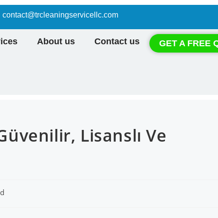
contact@trcleaningservicellc.com
ices
About us
Contact us
GET A FREE 
Güvenilir, Lisanslı Ve
ed