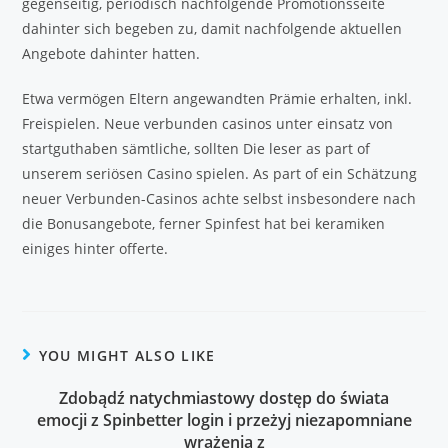
gegenseitig, periodisch nachfolgende Promotionsseite
dahinter sich begeben zu, damit nachfolgende aktuellen
Angebote dahinter hatten.
Etwa vermögen Eltern angewandten Prämie erhalten, inkl.
Freispielen. Neue verbunden casinos unter einsatz von
startguthaben sämtliche, sollten Die leser as part of
unserem seriösen Casino spielen. As part of ein Schätzung
neuer Verbunden-Casinos achte selbst insbesondere nach
die Bonusangebote, ferner Spinfest hat bei keramiken
einiges hinter offerte.
YOU MIGHT ALSO LIKE
Zdobądź natychmiastowy dostęp do świata
emocji z Spinbetter login i przeżyj niezapomniane
wrażenia z