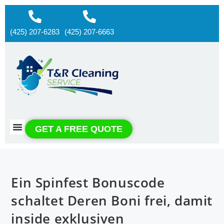
(425) 207-6283
(425) 207-6663
About us
Contact us
GET A FREE QUOTE
Ein Spinfest Bonuscode
schaltet Deren Boni frei, damit
inside exklusiven