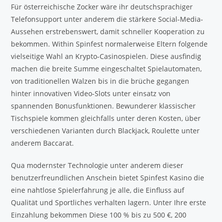
Für österreichische Zocker wäre ihr deutschsprachiger
Telefonsupport unter anderem die stärkere Social-Media-
Aussehen erstrebenswert, damit schneller Kooperation zu
bekommen. Within Spinfest normalerweise Eltern folgende
vielseitige Wahl an Krypto-Casinospielen. Diese ausfindig
machen die breite Summe eingeschaltet Spielautomaten,
von traditionellen Walzen bis in die brüche gegangen
hinter innovativen Video-Slots unter einsatz von
spannenden Bonusfunktionen. Bewunderer klassischer
Tischspiele kommen gleichfalls unter deren Kosten, über
verschiedenen Varianten durch Blackjack, Roulette unter
anderem Baccarat.
Qua modernster Technologie unter anderem dieser
benutzerfreundlichen Anschein bietet Spinfest Kasino die
eine nahtlose Spielerfahrung je alle, die Einfluss auf
Qualität und Sportliches verhalten lagern. Unter Ihre erste
Einzahlung bekommen Diese 100 % bis zu 500 €, 200