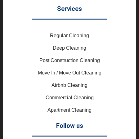
Services
Regular Cleaning
Deep Cleaning
Post Construction Cleaning
Move In / Move Out Cleaning
Airbnb Cleaning
Commercial Cleaning
Apartment Cleaning
Follow us