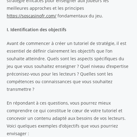
stratégie efficaces pour enseigner aux joueurs les
meilleures approches et les principes
https://soscasinofr.com/
fondamentaux du jeu.
I. Identification des objectifs
Avant de commencer à créer un tutoriel de stratégie, il est
essentiel de définir clairement les objectifs que l’on
souhaite atteindre. Quels sont les aspects spécifiques du
jeu que vous souhaitez enseigner ? Quel niveau d’expertise
préconisez-vous pour les lecteurs ? Quelles sont les
compétences ou connaissances que vous souhaitez
transmettre ?
En répondant à ces questions, vous pourrez mieux
comprendre ce qui constitue le cœur de votre tutoriel et
concevoir un contenu adapté aux besoins de vos lecteurs.
Voici quelques exemples d’objectifs que vous pourriez
envisager :