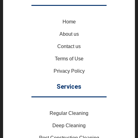
Home
About us
Contact us
Terms of Use
Privacy Policy
Services
Regular Cleaning
Deep Cleaning
Post Construction Cleaning