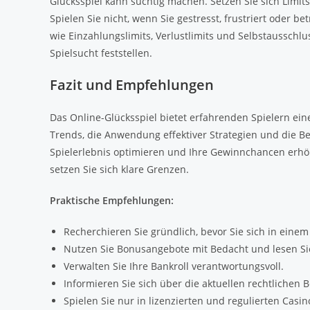
Glücksspiel kann süchtig machen. Setzen Sie sich Limit
Spielen Sie nicht, wenn Sie gestresst, frustriert oder b
wie Einzahlungslimits, Verlustlimits und Selbstausschlu
Spielsucht feststellen.
Fazit und Empfehlungen
Das Online-Glücksspiel bietet erfahrenden Spielern ein
Trends, die Anwendung effektiver Strategien und die 
Spielerlebnis optimieren und Ihre Gewinnchancen erhö
setzen Sie sich klare Grenzen.
Praktische Empfehlungen:
Recherchieren Sie gründlich, bevor Sie sich in ein
Nutzen Sie Bonusangebote mit Bedacht und lesen Si
Verwalten Sie Ihre Bankroll verantwortungsvoll.
Informieren Sie sich über die aktuellen rechtlichen
Spielen Sie nur in lizenzierten und regulierten Casin