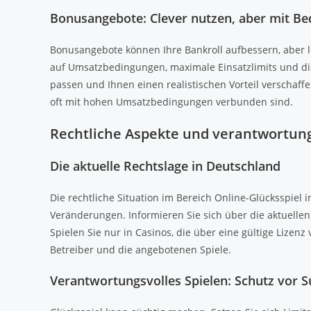
Bonusangebote: Clever nutzen, aber mit Be
Bonusangebote können Ihre Bankroll aufbessern, aber l
auf Umsatzbedingungen, maximale Einsatzlimits und die 
passen und Ihnen einen realistischen Vorteil verschaff
oft mit hohen Umsatzbedingungen verbunden sind.
Rechtliche Aspekte und verantwortung
Die aktuelle Rechtslage in Deutschland
Die rechtliche Situation im Bereich Online-Glücksspiel 
Veränderungen. Informieren Sie sich über die aktuell
Spielen Sie nur in Casinos, die über eine gültige Lizen
Betreiber und die angebotenen Spiele.
Verantwortungsvolles Spielen: Schutz vor S