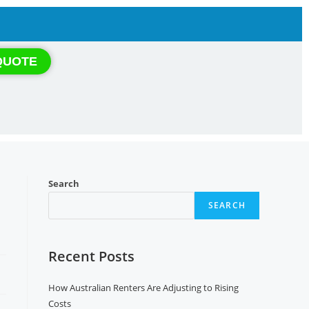
QUOTE
Search
SEARCH
Recent Posts
How Australian Renters Are Adjusting to Rising
Costs