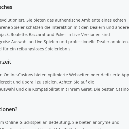
isches
evolutioniert. Sie bieten das authentische Ambiente eines echten
rene Spieler schätzen die Interaktion mit den Dealern und ander
kjack, Roulette, Baccarat und Poker in Live-Versionen sind
 große Auswahl an Live-Spielen und professionelle Dealer anbieten.
 für ein reibungsloses Spielerlebnis.
rzeit
n Online-Casinos bieten optimierte Webseiten oder dedizierte Ap
erzeit und überall zu spielen. Achten Sie auf die
lauswahl und die Kompatibilität mit Ihrem Gerät. Die besten Casino
tionen?
m Online-Glücksspiel an Bedeutung. Sie bieten anonyme und