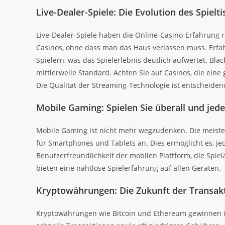
Live-Dealer-Spiele: Die Evolution des Spielt
Live-Dealer-Spiele haben die Online-Casino-Erfahrung r
Casinos, ohne dass man das Haus verlassen muss. Erfah
Spielern, was das Spielerlebnis deutlich aufwertet. Blac
mittlerweile Standard. Achten Sie auf Casinos, die eine
Die Qualität der Streaming-Technologie ist entscheidend
Mobile Gaming: Spielen Sie überall und jede
Mobile Gaming ist nicht mehr wegzudenken. Die meiste
für Smartphones und Tablets an. Dies ermöglicht es, jed
Benutzerfreundlichkeit der mobilen Plattform, die Spie
bieten eine nahtlose Spielerfahrung auf allen Geräten.
Kryptowährungen: Die Zukunft der Transak
Kryptowährungen wie Bitcoin und Ethereum gewinnen i