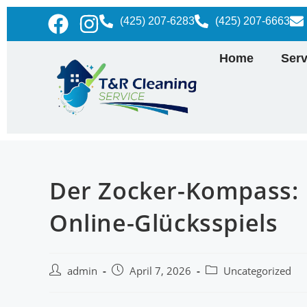
(425) 207-6283
(425) 207-6663
Home
Serv
Der Zocker-Kompass: N
Online-Glücksspiels
admin
April 7, 2026
Uncategorized