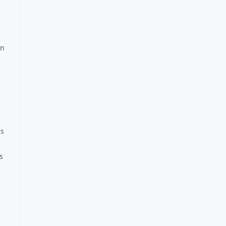
en
ps
s